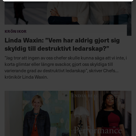
Krönikor
Linda Waxin: ”Vem har aldrig gjort sig
skyldig till destruktivt ledarskap?”
”Jag tror att ingen av oss chefer skulle kunna säga att vi inte, i
korta glimtar eller längre svackor, gjort oss skyldiga till
varierande grad av destruktivt ledarskap”, skriver Chefs
krönikör Linda Waxin.