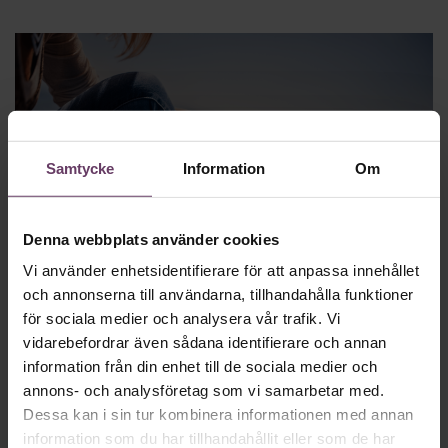
Samtycke
Information
Om
Denna webbplats använder cookies
Självledarskap
Vi använder enhetsidentifierare för att anpassa innehållet
12 böcker som lyfter ditt självledarskap
och annonserna till användarna, tillhandahålla funktioner
Utveckla dig själv och ditt ledarskap. Här är böckerna för dig
för sociala medier och analysera vår trafik. Vi
som vill bli bättre på självledarskap – för egen del, för ditt
vidarebefordrar även sådana identifierare och annan
team eller din organisation.
information från din enhet till de sociala medier och
annons- och analysföretag som vi samarbetar med.
Dessa kan i sin tur kombinera informationen med annan
information som du har tillhandahållit eller som de har