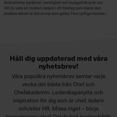
Auktoriteter, byråkrati, hemlighet och budgetfokus är ute.
Vill du vara en modern ledare i ett företag som klarar den
snabba takten är det annat som gäller. Fem tydliga trender
märks i ledarskapslitteraturen. Chefbokens redaktör
ledarcoachen Maria Gerlofson avslöjar vilka de är.
Håll dig uppdaterad med våra
nyhetsbrev!
Våra populära nyhetsbrev samlar varje
vecka det bästa från Chef och
Chefakademin. Ledarskapsnytta och
inspiration för dig som är chef, ledare
och/eller HR. Missa inget – börja
prenumerera idag! Det är helt kostnadsfritt.