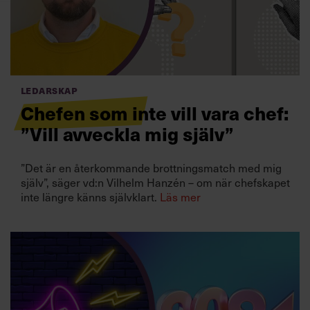
Villkor och policy för
personuppgiftsbehandling
Sök
efter:
Ledarskap
Chefen som inte vill vara chef:
”Vill avveckla mig själv”
”Det är en återkommande brottningsmatch med mig
själv”, säger vd:n Vilhelm Hanzén – om när chefskapet
inte längre känns självklart.
Läs mer
Logga in
Prenumerera