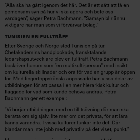
”Alla ska ha gått igenom det här. Det är ett sätt att få en
gemensam syn på hur vi ska agera och bete oss i
vardagen”, säger Petra Bachmann. ”Samsyn blir ännu
viktigare när man som vi förvärvar bolag.”
TUNISIEN EN FULLTRÄFF
Efter Sverige och Norge stod Tunisien på tur.
Chefakademins handplockade, fransktalande
ledarskapsutvecklare blev en fullträff. Petra Bachmann
beskriver honom som ”en multikulti-person” med insikt
om kulturella skillnader och öra för vad en grupp är öppen
för. Med fingertoppskänsla anpassade han vissa delar av
utbildningen för att passa i en mer hierarkisk kultur och
flaggade för vad som kunde behöva ändras. Petra
Bachmann ger ett exempel:
”Vi börjar utbildningen med en tillitsövning där man ska
berätta om sig själv, lite mer om det privata, för att lära
känna varandra. I vissa kulturer funkar inte det. Där
blandar man inte jobb med privatliv på det viset, punkt.”