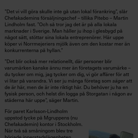
”Det vi vill göra skulle inte gå utan lokal förankring”, slår
Chefakademins försäljningschef – tillika Pitebo – Martin
Lindholm fast. ”Och så tror jag det är på alla lokala
marknader i Sverige. Man håller ju ihop i glesbygd på
något sätt, stöttar sina lokala entreprenörer. Här uppe
köper vi Norrmejeriers mjölk även om den kostar mer än
konkurrenterna på hyllan.”
”Det blir också mer relationellt, där personer blir
varumärken kanske ännu mer än företagets varumärke –
du tycker om mig, jag tycker om dig, vi gör affärer för att
vi litar på varandra. Vi ser ju många företag som
säger
att
de är här, men de är inte riktigt här. Du behöver ju ha en
fysisk person, och helst din logga på Storgatan i någon av
städerna här uppe”, säger Martin.
För paret Karlsson-Lindholm
uppstod tycke på Mgruppens (nu
Chefakademin) kontor i Stockholm.
När två så småningom blev tre
började innerstadslägenheten