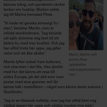
kännas trång, och pandemin väckte
tankar om husköp. Blicken sökte
sig till Malins hemstad Piteå.
”Vi hade ett ganska stressigt liv i
stan”, berättar Martin, som är
infödd stockholmare. ”Jag började
väl själv drömma mig bort till ett
bättre liv, med mer kvalitet. Och jag
har alltid trivts här uppe, jag gillar
natur och att åka skidor.”
Malin, Martin och
sonen Alvar
Martin lyfter också fram kulturen,
uppskattar
och charmen i det lilla. Han jämför
naturupplevelserna i
med hur det känns att resa till
norr.
södra Europa, på det sätt som man
pratar med sina grannar och lär
känna folk i mataffären – något som känns desto svårare i
Stockholm.
”Jag är en klassisk nollåtta, men jag har alltid känt mig
väldigt öppen här uppe och väldigt mycket mig själv”,