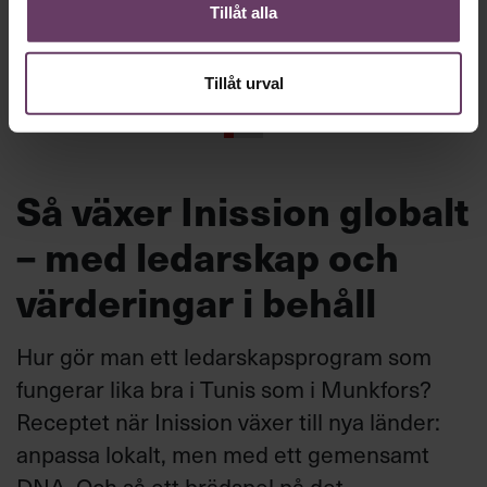
Inspiration från Chefakademin
Inspiration
Tillåt alla
Mattering – en underskattad
Kompetensf
drivkraft bakom framgång
misslyckas 
ledningsg
Tillåt urval
Så växer Inission globalt
– med ledarskap och
värderingar i behåll
Hur gör man ett ledarskapsprogram som
fungerar lika bra i Tunis som i Munkfors?
Receptet när Inission växer till nya länder:
anpassa lokalt, men med ett gemensamt
DNA. Och så ett brädspel på det.