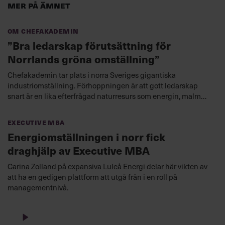
Mer på ämnet
Om Chefakademin
”Bra ledarskap förutsättning för
Norrlands gröna omställning”
Chefakademin tar plats i norra Sveriges gigantiska
industriomställning. Förhoppningen är att gott ledarskap
snart är en lika efterfrågad naturresurs som energin, malmen
och skogen.
Executive MBA
Energi­omställ­ningen i norr fick
draghjälp av Executive MBA
Carina Zolland på expansiva Luleå Energi delar här vikten av
att ha en gedigen plattform att utgå från i en roll på
managementnivå.