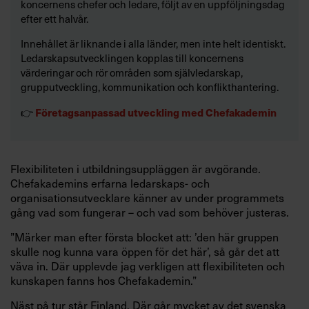
koncernens chefer och ledare, följt av en uppföljningsdag
efter ett halvår.
Innehållet är liknande i alla länder, men inte helt identiskt.
Ledarskapsutvecklingen kopplas till koncernens
värderingar och rör områden som självledarskap,
grupputveckling, kommunikation och konflikthantering.
Företagsanpassad utveckling med Chefakademin
👉
Flexibiliteten i utbildningsuppläggen är avgörande.
Chefakademins erfarna ledarskaps- och
organisationsutvecklare känner av under programmets
gång vad som fungerar – och vad som behöver justeras.
”Märker man efter första blocket att: ’den här gruppen
skulle nog kunna vara öppen för det här’, så går det att
väva in. Där upplevde jag verkligen att flexibiliteten och
kunskapen fanns hos Chefakademin.”
Näst på tur står Finland. Där går mycket av det svenska