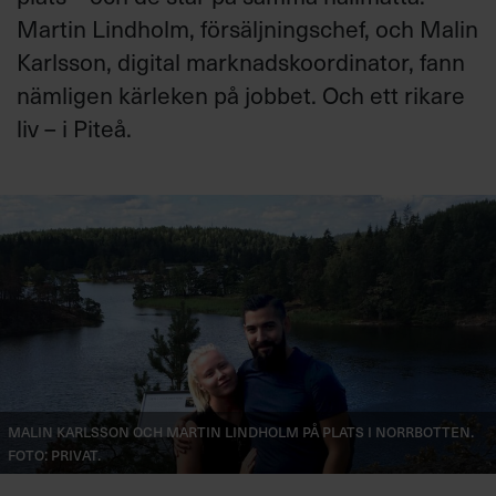
Villkor och policy för
Martin Lindholm, försäljningschef, och Malin
personuppgiftsbehandling
Karlsson, digital marknadskoordinator, fann
nämligen kärleken på jobbet. Och ett rikare
Sök
liv – i Piteå.
efter:
Logga in
Chefakademin+
Malin Karlsson och Martin Lindholm på plats i Norrbotten.
Foto: Privat.