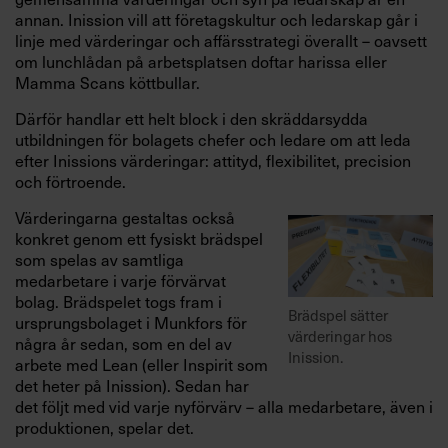
annan. Inission vill att företagskultur och ledarskap går i
linje med värderingar och affärsstrategi överallt – oavsett
om lunchlådan på arbetsplatsen doftar harissa eller
Mamma Scans köttbullar.
Därför handlar ett helt block i den skräddarsydda
utbildningen för bolagets chefer och ledare om att leda
efter Inissions värderingar: attityd, flexibilitet, precision
och förtroende.
Värderingarna gestaltas också
konkret genom ett fysiskt brädspel
som spelas av samtliga
medarbetare i varje förvärvat
bolag. Brädspelet togs fram i
Brädspel sätter
ursprungsbolaget i Munkfors för
värderingar hos
några år sedan, som en del av
Inission.
arbete med Lean (eller Inspirit som
det heter på Inission). Sedan har
det följt med vid varje nyförvärv – alla medarbetare, även i
produktionen, spelar det.