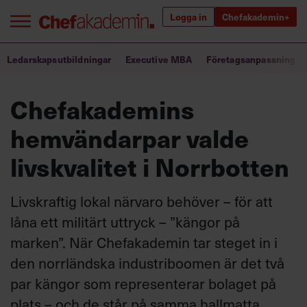
Logga in
Chefakademin+
Bra ledare förändrar världen
Ledarskapsutbildningar
Executive MBA
Företagsanpassning
Chefakademins
Innehåll från Chef
hemvändarpar valde
Utbildning för ledare
livskvalitet i Norrbotten
Chefakademin+
Populära utbildningar
Livskraftig lokal närvaro behöver – för att
låna ett militärt uttryck – ”kängor på
marken”. När Chefakademin tar steget in i
Annonsera
den norrländska industriboomen är det två
Om oss
par kängor som representerar bolaget på
Kontakta oss
plats – och de står på samma hallmatta.
Kundservice