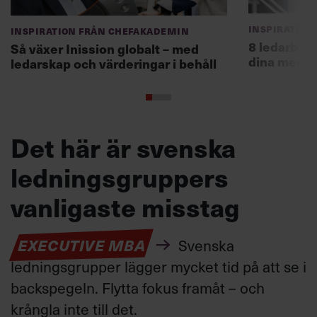
Inspiration
Inspiration från Chefakademin
8 ledarbet
Så växer Inission globalt – med
dina medar
ledarskap och värderingar i behåll
Det här är svenska
ledningsgruppers
vanligaste misstag
EXECUTIVE MBA
Svenska
ledningsgrupper lägger mycket tid på att
se i
backspegeln
.
Flytta fokus framåt
–
och
krångla inte till det
.