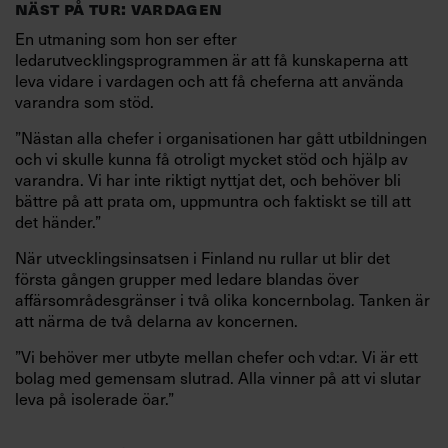
NÄST PÅ TUR: VARDAGEN
En utmaning som hon ser efter
ledarutvecklingsprogrammen är att få kunskaperna att
leva vidare i vardagen och att få cheferna att använda
varandra som stöd.
”Nästan alla chefer i organisationen har gått utbildningen
och vi skulle kunna få otroligt mycket stöd och hjälp av
varandra. Vi har inte riktigt nyttjat det, och behöver bli
bättre på att prata om, uppmuntra och faktiskt se till att
det händer.”
När utvecklingsinsatsen i Finland nu rullar ut blir det
första gången grupper med ledare blandas över
affärsområdesgränser i två olika koncernbolag. Tanken är
att närma de två delarna av koncernen.
”Vi behöver mer utbyte mellan chefer och vd:ar. Vi är ett
bolag med gemensam slutrad. Alla vinner på att vi slutar
leva på isolerade öar.”