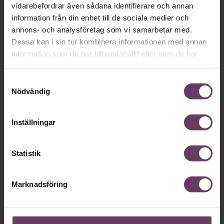
Programmet riktar sig till erfarna chefer och
vidarebefordrar även sådana identifierare och annan
ledare. Delprogrammen kan läsas var för sig eller
information från din enhet till de sociala medier och
som en helhet.
annons- och analysföretag som vi samarbetar med.
Dessa kan i sin tur kombinera informationen med annan
information som du har tillhandahållit eller som de har
EXECUTIVE MBA
samlat in när du har använt deras tjänster.
Samtyckesval
Nödvändig
Inställningar
Statistik
Marknadsföring