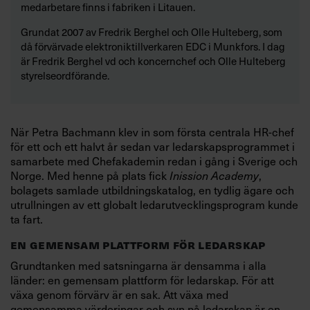
medarbetare finns i fabriken i Litauen.
Grundat 2007 av Fredrik Berghel och Olle Hulteberg, som
då förvärvade elektroniktillverkaren EDC i Munkfors. I dag
är Fredrik Berghel vd och koncernchef och Olle Hulteberg
styrelseordförande.
När Petra Bachmann klev in som första centrala HR-chef
för ett och ett halvt år sedan var ledarskapsprogrammet i
samarbete med Chefakademin redan i gång i Sverige och
Norge. Med henne på plats fick
Inission Academy
,
bolagets samlade utbildningskatalog, en tydlig ägare och
utrullningen av ett globalt ledarutvecklingsprogram kunde
ta fart.
EN GEMENSAM PLATTFORM FÖR LEDARSKAP
Grundtanken med satsningarna är densamma i alla
länder: en gemensam plattform för ledarskap. För att
växa genom förvärv är en sak. Att växa med
gemensamma värderingar och syn på ledarskap är en