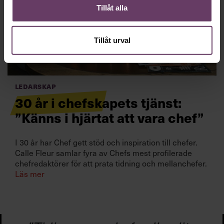
Tillåt alla
Tillåt urval
Ledarskap
30 år i chefskapets tjänst:
”Känns i hjärtat att vara chef”
I 30 år har Chef gett stöd och inspiration till chefer.
Calle Fleur samlar fyra av Chefs mest profilerade
chefredaktörer för att prata tidning och mellanchefer.
Läs mer