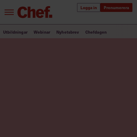
Logga in
Prenumerera
Bra ledare förändrar världen
Utbildningar
Webinar
Nyhetsbrev
Chefdagen
Innehåll från Chef
Utbildning för ledare
Chefakademin+
Populära utbildningar
Annonsera
Om oss
Kontakta oss
Kundservice