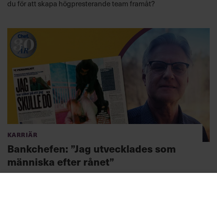
du för att skapa högpresterande team framåt?
Karriär
Bankchefen: ”Jag utvecklades som
människa efter rånet”
1994 var Peter Hollbrink med om ett bankrån som chef på
Föreningsbanken. Så här berättar nu om bankrånet – och
chefsvalen som följde.