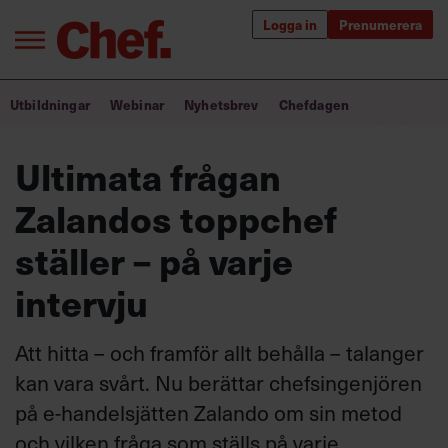
Logga in
Prenumerera
Bra ledare förändrar världen
Utbildningar
Webinar
Nyhetsbrev
Chefdagen
Innehåll från Chef
Ultimata frågan
Utbildning för ledare
Zalandos toppchef
Chefakademin+
ställer – på varje
Populära utbildningar
intervju
Att hitta – och framför allt behålla – talanger
Annonsera
kan vara svårt. Nu berättar chefsingenjören
Om oss
på e-handelsjätten Zalando om sin metod
Kontakta oss
och vilken fråga som ställs på varje
Kundservice