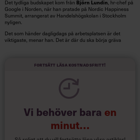
Det tydliga budskapet kom från
, hr-chef på
Björn Lundin
Google i Norden, när han pratade på Nordic Happiness
Summit, arrangerat av Handelshögskolan i Stockholm
nyligen.
Det som händer dagligdags på arbetsplatsen är det
viktigaste, menar han. Det är där du ska börja gräva
redan i dag.
Här är Björn Lundins tre enkla åtgärder som tagit skruv
och höjt arbetsglädjen på Google:
Fortsätt läsa kostnadsfritt!
Vi behöver bara
en
minut…
Så roligt att du vill fortsätta läsa våra artiklar!