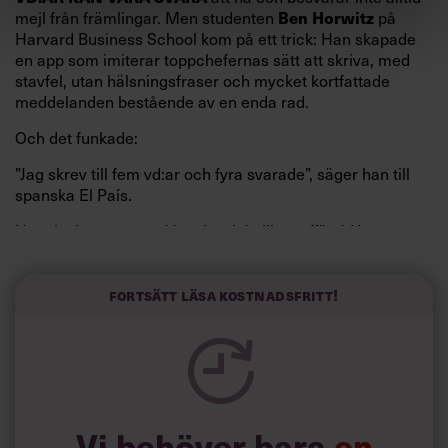
mejl från främlingar. Men studenten
på
Ben Horwitz
Harvard Business School kom på ett trick: Han skapade
en app som imiterar toppchefernas sätt att skriva, med
stavfel, utan hälsningsfraser och mycket kortfattade
meddelanden bestående av en enda rad.
Och det funkade:
”Jag skrev till fem vd:ar och fyra svarade”, säger han till
spanska El País.
Horwitz har nu utvecklat sitt trick till en affärsidé: appen
Sinceerly som konverterar formellt och minutiöst
välskrivna texter – likt de som skapas av AI – till den
kortfattat slarviga vd-stilen.
Fortsätt läsa kostnadsfritt!
Vi behöver bara
en