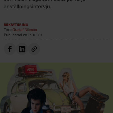
Villkor och policy för
anställningsintervju.
personuppgiftsbehandling
Rekrytering
Sök
Text:
Gustaf Nilsson
efter:
Publicerad
2017-10-10
Logga in
Prenumerera