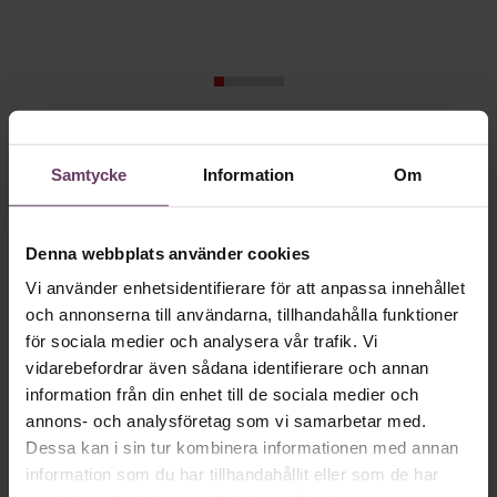
Skriv som en vd med en
Samtycke
Information
Om
app
Denna webbplats använder cookies
MVH VD
Kan en app som förvandlar
Vi använder enhetsidentifierare för att anpassa innehållet
text till korthugget vd-språk – utan
och annonserna till användarna, tillhandahålla funktioner
artighetsfraser, men gärna stavfel – vara
för sociala medier och analysera vår trafik. Vi
vägen för den som vill nå fram till
vidarebefordrar även sådana identifierare och annan
toppcheferna?
information från din enhet till de sociala medier och
annons- och analysföretag som vi samarbetar med.
Dessa kan i sin tur kombinera informationen med annan
information som du har tillhandahållit eller som de har
Kommunikation