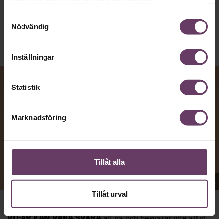
Text:
Fredrik Kullberg
samlat in när du har använt deras tjänster.
Publicerad
2026-08-07
Samtyckesval
Nödvändig
Inställningar
Statistik
Marknadsföring
Tillåt alla
Appen Sinceerly imiterar vd:ars kortfattade språk.
Tillåt urval
att nå och besvarar inte alltid
VD:AR KAN VARA SVÅRA