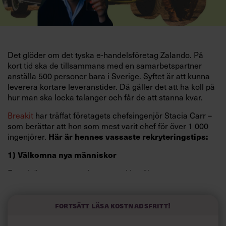
Det glöder om det tyska e-handelsföretag Zalando. På
kort tid ska de tillsammans med en samarbetspartner
anställa 500 personer bara i Sverige. Syftet är att kunna
leverera kortare leveranstider. Då gäller det att ha koll på
hur man ska locka talanger och får de att stanna kvar.
Breakit
har träffat företagets chefsingenjör Stacia Carr –
som berättar att hon som mest varit chef för över 1 000
ingenjörer.
Här är hennes vassaste rekryteringstips:
1) Välkomna nya människor
En sak är att nuvarande personal besöker stora event.
Men lika viktigt är det att potentiella kandidater får
komma till företaget. Därför har Zalando ett program där
de bjuder in startups för att testa sina idéer på e-
Fortsätt läsa kostnadsfritt!
handelsjätten.