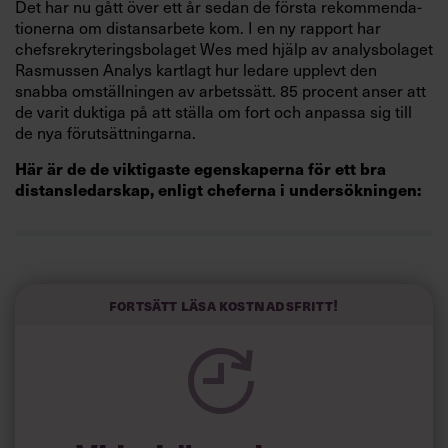
Det har nu gått över ett år sedan de första rekommenda­
tionerna om distansarbete kom. I en ny rapport har
chefsrekryte­ringsbolaget Wes med hjälp av analysbolaget
Rasmussen Analys kartlagt hur ledare upplevt den
snabba omställningen av arbets­sätt. 85 procent anser att
de varit duktiga på att ställa om fort och anpassa sig till
de nya förutsätt­ningarna.
Här är de de viktigaste egen­skaperna för ett bra
distans­ledarskap, enligt cheferna i undersökningen:
1. Strukturerad/genomtänkt
2. Rak i kommunikationen
Fortsätt läsa kostnadsfritt!
3. Lyhörd
4. Coachande
5. Inspirerande/peppande
6. Stöttande/empatisk
7. Resultatorienterad
8. Förtroendeingivande
9. Uppmuntrande