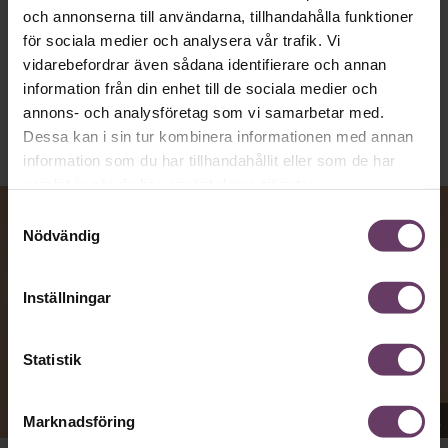
och annonserna till användarna, tillhandahålla funktioner
Kommunikation
för sociala medier och analysera vår trafik. Vi
Text:
Fredrik Kullberg
vidarebefordrar även sådana identifierare och annan
Publicerad
2026-08-07
information från din enhet till de sociala medier och
annons- och analysföretag som vi samarbetar med.
Dessa kan i sin tur kombinera informationen med annan
information som du har tillhandahållit eller som de har
samlat in när du har använt deras tjänster.
Samtyckesval
Nödvändig
Inställningar
Statistik
Appen Sinceerly imiterar vd:ars kortfattade språk.
Marknadsföring