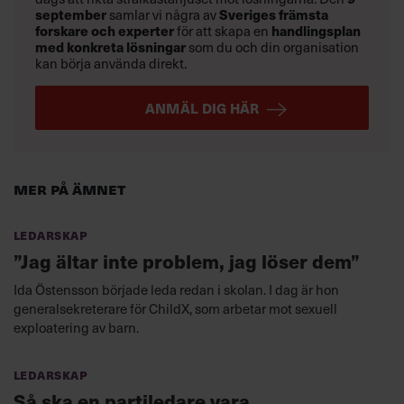
september
samlar vi några av
Sveriges främsta
forskare och experter
för att skapa en
handlingsplan
med konkreta lösningar
som du och din organisation
kan börja använda direkt.
ANMÄL DIG HÄR
Mer på ämnet
Ledarskap
”Jag ältar inte problem, jag löser dem”
Ida Östensson började leda redan i skolan. I dag är hon
generalsekreterare för ChildX, som arbetar mot sexuell
exploatering av barn.
Ledarskap
Så ska en partiledare vara