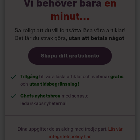
Vi behöver bara
en
10. Uppgiftsorienterad
minut…
Så roligt att du vill fortsätta läsa våra artiklar!
Läs också:
Det får du strax göra,
.
utan att betala något
”Var inte en Zoom-tråkmåns”
och 5 andra tips för
distansmötet
Skapa ditt gratiskonto
Tillgång
till våra låsta artiklar och webinar
gratis
och
utan tidsbegränsning!
Chefs nyhetsbrev
med senaste
ledarskapsnyheterna!
Dina uppgifter delas aldrig med tredje part.
Läs vår
integritetspolicy här
.