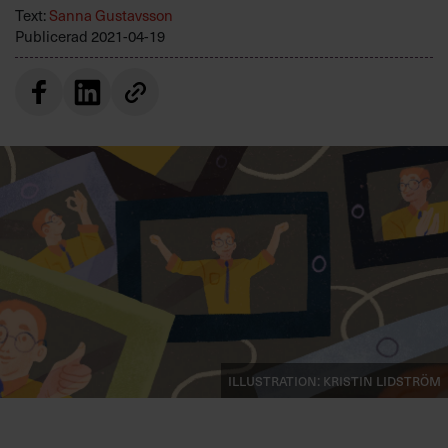
Villkor och policy för
Text:
Sanna Gustavsson
Publicerad
2021-04-19
personuppgiftsbehandling
Sök
efter:
Logga in
Prenumerera
Illustration: Kristin Lidström