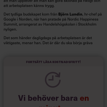
att man upplever att man kan göra skillnad på riktigt och
att arbetsplatsen känns trygg.
Det tydliga budskapet kom från
, hr-chef på
Björn Lundin
Google i Norden, när han pratade på Nordic Happiness
Summit, arrangerat av Handelshögskolan i Stockholm
nyligen.
Det som händer dagligdags på arbetsplatsen är det
viktigaste, menar han. Det är där du ska börja gräva
redan i dag.
Här är Björn Lundins tre enkla åtgärder som tagit skruv
och höjt arbetsglädjen på Google:
Fortsätt läsa kostnadsfritt!
Vi behöver bara
en