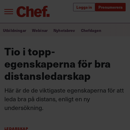
Logga in
Prenumerera
Bra ledare förändrar världen
Utbildningar
Webinar
Nyhetsbrev
Chefdagen
Innehåll från Chef
Tio i topp-
Utbildning för ledare
egenskaperna för bra
Chefakademin+
distansledarskap
Populära utbildningar
Här är de de viktigaste egen­skaperna för att
leda bra på distans, enligt en ny
undersökning.
Annonsera
Om oss
Kontakta oss
Kundservice
Ledarskap