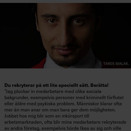
Villkor och policy för
personuppgiftsbehandling
Sök
efter:
Tarek Malak.
Du rekryterar på ett lite speciellt sätt. Berätta!
Logga in
”Jag plockar in medarbetare med olika sociala
bakgrunder, exempelvis personer med kriminellt förflutet
Prenumerera
eller äldre med psykiska problem. Människor klarar ofta
mer än man anar om man bara ger dem möjligheten.
Jobbet hos mig blir som en inkörsport till
arbetsmarknaden, ofta blir mina medarbetare rekryterade
av andra företag, exempelvis hörde Ikea av sig och ville