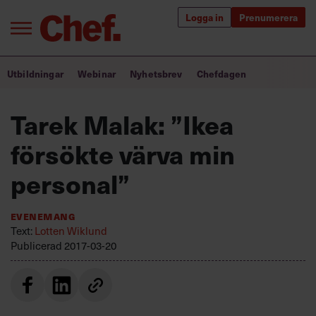
Logga in
Prenumerera
Bra ledare förändrar världen
Utbildningar
Webinar
Nyhetsbrev
Chefdagen
Innehåll från Chef
Tarek Malak: ”Ikea
Utbildning för ledare
försökte värva min
Chefakademin+
personal”
Populära utbildningar
Evenemang
Text:
Lotten Wiklund
Publicerad
2017-03-20
Annonsera
Om oss
Kontakta oss
Kundservice