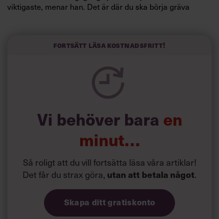
viktigaste, menar han. Det är där du ska börja gräva
redan i dag.
Här är Björn Lundins tre enkla åtgärder som tagit skruv
och höjt arbetsglädjen på Google:
Fortsätt läsa kostnadsfritt!
Vi behöver bara
en
minut…
Så roligt att du vill fortsätta läsa våra artiklar!
Det får du strax göra,
utan att betala något
.
Skapa ditt gratiskonto