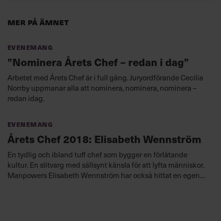
Mer på ämnet
Evenemang
”Nominera Årets Chef – redan i dag”
Arbetet med Årets Chef är i full gång. Juryordförande Cecilia
Norrby uppmanar alla att nominera, nominera, nominera –
redan idag.
Evenemang
Årets Chef 2018: Elisabeth Wennström
En tydlig och ibland tuff chef som bygger en förlåtande
kultur. En slitvarg med sällsynt känsla för att lyfta människor.
Manpowers Elisabeth Wennström har också hittat en egen
lönsam ledarskapsmodell för framtiden.