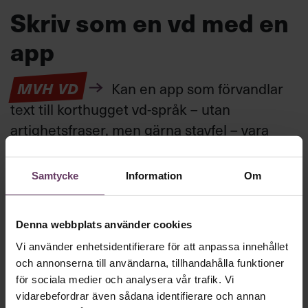
Skriv som en vd med en
app
MVH VD
Kan en app som förvandlar
text till korthugget vd-språk – utan
artighetsfraser, men gärna stavfel – vara
vägen för den som vill nå fram till
toppcheferna?
Samtycke
Information
Om
Kommunikation
Denna webbplats använder cookies
Text:
Fredrik Kullberg
Vi använder enhetsidentifierare för att anpassa innehållet
Publicerad
2026-08-07
och annonserna till användarna, tillhandahålla funktioner
för sociala medier och analysera vår trafik. Vi
vidarebefordrar även sådana identifierare och annan