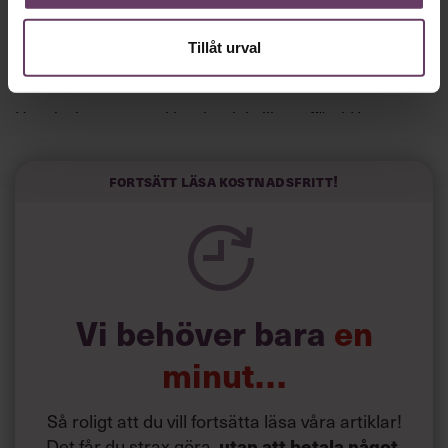
Och det funkade:
Tillåt urval
”Jag skrev till fem vd:ar och fyra svarade”, säger han till
spanska El País.
Horwitz har nu utvecklat sitt trick till en affärsidé: appen
Sinceerly som konverterar formellt och minutiöst
välskrivna texter – likt de som skapas av AI – till den
kortfattat slarviga vd-stilen.
Fortsätt läsa kostnadsfritt!
Vi behöver bara
en
minut…
Så roligt att du vill fortsätta läsa våra artiklar!
Det får du strax göra,
utan att betala något
.