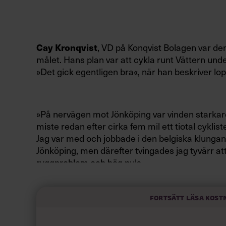
Cay Kronqvist
, VD på Konqvist Bolagen var de
målet. Hans plan var att cykla runt Vättern und
»Det gick egentligen bra«, när han beskriver lop
»På nervägen mot Jönköping var vinden starkar
miste redan efter cirka fem mil ett tiotal cykliste
Jag var med och jobbade i den belgiska klungan u
Jönköping, men därefter tvingades jag tyvärr att 
ryggproblem och hög puls.
Fortsätt läsa kost
Vi hade ett par missöden i gruppen. I Jönköping
genom staden i regnigt väder. Jag låg själv trea