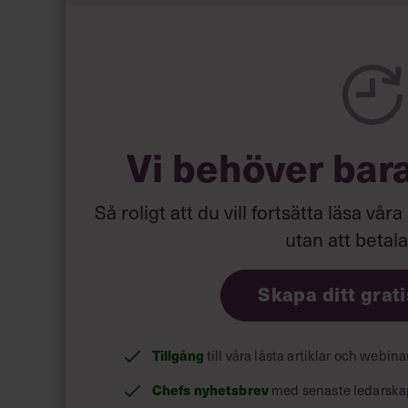
Läs mer:
Siri Wikander: ”Le
Vi behöver bar
Så roligt att du vill fortsätta läsa våra
utan att betal
Skapa ditt grat
Tillgång
till våra låsta artiklar och webin
Chefs nyhetsbrev
med senaste ledarska