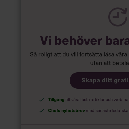
föll omkull. Bägge hjulen släppte greppet i en g
över honom. Själv klarade jag mej utan att vur
olyckan, som en säkerhetsåtgärd. I den incidente
Vi behöver bar
Också en annan medlem vurpade, och tvingades
målgång.
Så roligt att du vill fortsätta läsa våra
utan att betal
Tyvärr missade vi måltiden med 7 minuter och f
snabbgrupp ’Mas-gruppen’ med 1-2 minuter. Gra
Skapa ditt grat
sjutimmarsgränsen kvar att knäcka… «
Tillgång
till våra låsta artiklar och webin
Chefs nyhetsbrev
med senaste ledarska