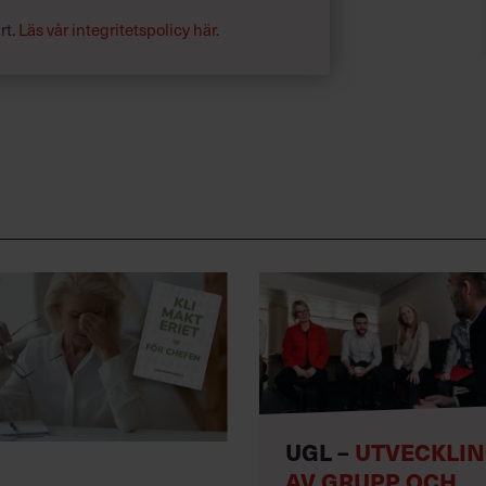
rt.
Läs vår integritetspolicy här
.
UGL –
UTVECKLI
AV GRUPP OCH