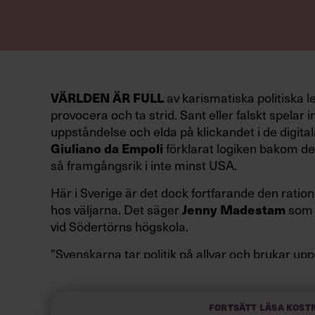
VÄRLDEN ÄR FULL
av karismatiska politiska l
provocera och ta strid. Sant eller falskt spelar in
uppståndelse och elda på klickandet i de digital
Giuliano da Empoli
förklarat logiken bakom den
så framgångsrik i inte minst USA.
Här i Sverige är det dock fortfarande den ration
hos väljarna. Det säger
Jenny Madestam
som 
vid Södertörns högskola.
”Svenskarna tar politik på allvar och brukar up
av att vara kunniga, kompetenta och stå med båd
partiledare i foträta skor än en känslomässig sp
sammanfatta de önskningar som svenskarna för
Fortsätt läsa kost