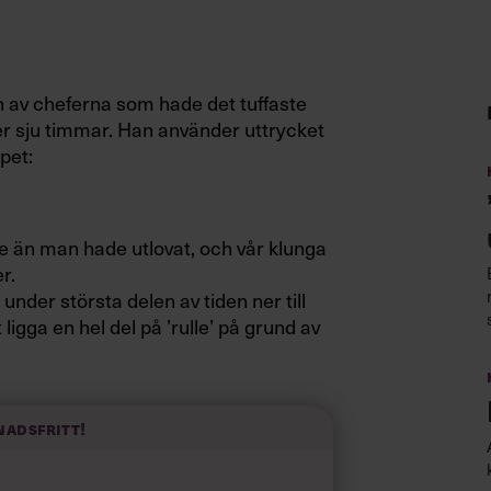
n av cheferna som hade det tuffaste
er sju timmar. Han använder uttrycket
pet:
e än man hade utlovat, och vår klunga
r.
nder största delen av tiden ner till
ligga en hel del på ’rulle’ på grund av
nadsfritt!
 eskorterades vi av en polismotorcykel
 i klungan när han som cyklade först