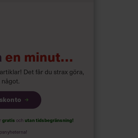
d som i början av pandemin”
a
en minut…
 artiklar! Det får du strax göra,
a något
.
iskonto
gratis
utan tidsbegränsning!
ar
och
psnyheterna!