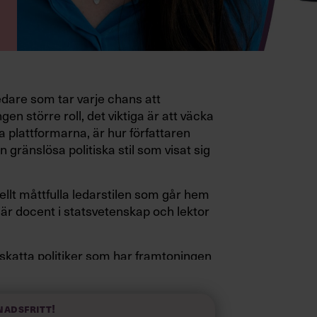
edare som tar varje chans att
gen större roll, det viktiga är att väcka
a plattformarna, är hur författaren
 gränslösa politiska stil som visat sig
ellt måttfulla ledarstilen som går hem
är docent i statsvetenskap och lektor
pskatta politiker som har framtoningen
a fötterna på jorden. Hellre en tråkig
elevink i högklackat, är hur jag brukar
 fram i undersökningar.”
nadsfritt!