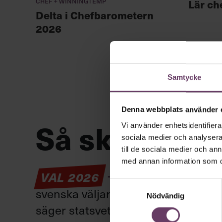
Chef + Winningtemp
Lär ch
Delta i Chefbarometern
2026
Samtycke
Denna webbplats använder 
Så ska en par
Vi använder enhetsidentifierar
sociala medier och analysera 
till de sociala medier och a
med annan information som du 
VAL 2026
Provokation, glamo
Samtyckesval
svenska väljare. Här är det fortfar
Nödvändig
säger statsvetaren Jenny Madestam: 