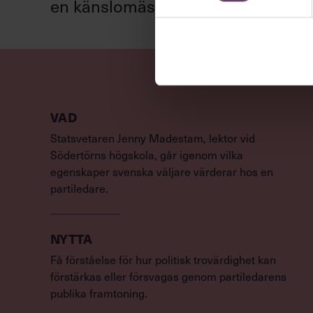
en känslomässig spelevink i högkla
VAD
Statsvetaren Jenny Madestam, lektor vid
Södertörns högskola, går igenom vilka
egenskaper svenska väljare värderar hos en
partiledare.
NYTTA
Få förståelse för hur politisk trovärdighet kan
förstärkas eller försvagas genom partiledarens
publika framtoning.