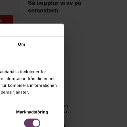
Chef +
Så kopplar vi av på
Fast
semestern
för 
!
Om
andahålla funktioner för
n information från din enhet
 tur kombinera informationen
deras tjänster.
r
Ledarskap
Text:
Fredrik Kullberg
r hem,
Publicerad
2026-08-03
Marknadsföring
or, än