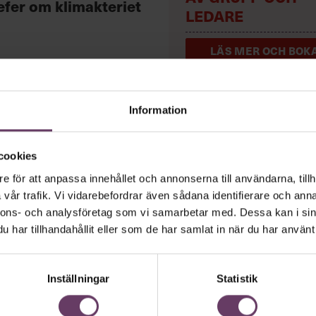
efer om klimakteriet
LEDARE
LÄS MER OCH BOKA
Information
cookies
tiledare vara
e för att anpassa innehållet och annonserna till användarna, tillh
vår trafik. Vi vidarebefordrar även sådana identifierare och anna
nnons- och analysföretag som vi samarbetar med. Dessa kan i sin
har tillhandahållit eller som de har samlat in när du har använt 
ur och galna utspel? Nej, det är inget fö
ande den måttfulla partiledarstilen som gå
Inställningar
Statistik
”Hellre en tråkig partiledare i foträta sk