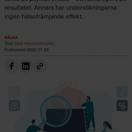
Villkor och policy för
resultatet. Annars har undersökningarna
personuppgiftsbehandling
ingen hälsofrämjande effekt.
Sök
efter:
Hälsa
Text:
Sara Hammarkrantz
Publicerad
2022-11-22
Logga in
Prenumerera