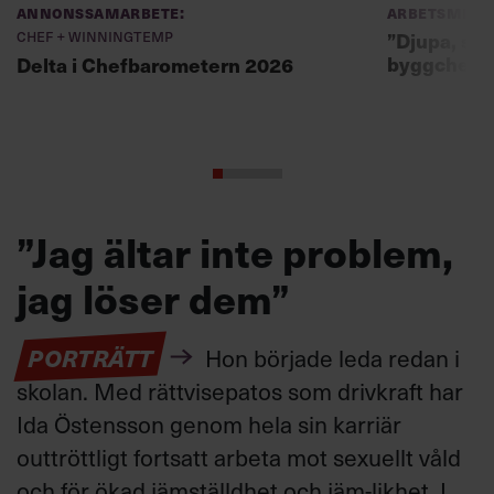
Annonssamarbete:
Arbetsmiljö
Chef + Winningtemp
”Djupa, str
byggchefer
Delta i Chefbarometern 2026
”Jag ältar inte problem,
jag löser dem”
PORTRÄTT
Hon började leda redan i
skolan. Med rättvisepatos som drivkraft har
Ida Östensson genom hela sin karriär
outtröttligt fortsatt arbeta mot sexuellt våld
och för ökad jämställdhet och jäm-likhet. I