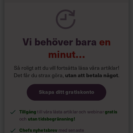
exempel på grund av det ökade distansarbetet. Vi måste
även få in mer av ett helhetsperspektiv på hälsa, där det
även handlar om psykiskt välmående och hur hälsa
hänger ihop med kollegor och arbetsgrupper på jobbet.
Det är även viktigt med långsiktighet och uppföljning.
Hälsa får inte reduceras till punktinsatser då och då”,
Vi behöver bara
en
säger Maria Sjöberg.
minut…
Myndigheten för arbetsmiljökunskap, Mynak, kom redan
2020 med riktlinjerna
”Upphandling och genomförande av
evidensbaserade hälsoundersökningar”
.
Så roligt att du vill fortsätta läsa våra artiklar!
Det får du strax göra,
utan att betala något
.
Skapa ditt gratiskonto
Tillgång
gratis
till våra låsta artiklar och webinar
utan tidsbegränsning!
och
Chefs nyhetsbrev
med senaste