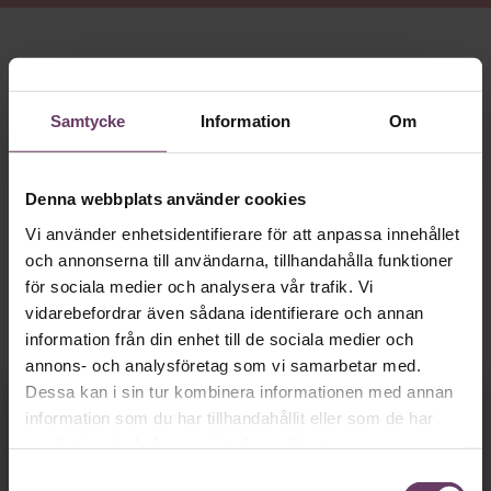
HON HAR KÖRT ETT
crossfit-pass på morgonen. För att
hon lärt sig vikten av återhämtning och för att tuff träning
låter tankarna vila. ”Meditation funkar inte på mig. Det är
Samtycke
Information
Om
när jag får ta i som jag rensar huvudet”, säger hon.
Ida Östensson
är generalsekreterare för ChildX, en
organisation som arbetar för att stoppa människohandel
Denna webbplats använder cookies
och sexuell exploatering av barn. En trygg uppväxt i en
Vi använder enhetsidentifierare för att anpassa innehållet
diskussionslysten familj och ett par avgörande händelser i
och annonserna till användarna, tillhandahålla funktioner
barndomen rustade henne tidigt för att våga göra sin röst
för sociala medier och analysera vår trafik. Vi
hörd och stå upp mot orättvisor och övergrepp.
vidarebefordrar även sådana identifierare och annan
Fokuset på lösningar och målinriktade kampanjer har
information från din enhet till de sociala medier och
präglat hela hennes karriär.
annons- och analysföretag som vi samarbetar med.
Dessa kan i sin tur kombinera informationen med annan
”Jag ältar inte problem, jag löser dem”, säger hon.
Fortsätt läsa kostnadsfritt!
information som du har tillhandahållit eller som de har
samlat in när du har använt deras tjänster.
Samtyckesval