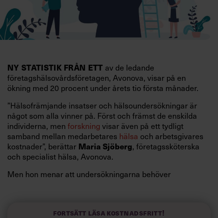
NY STATISTIK FRÅN ETT
av de ledande
företagshälsovårdsföretagen, Avonova, visar på en
ökning med 20 procent under årets tio första månader.
”Hälsofrämjande insatser och hälsoundersökningar är
något som alla vinner på. Först och främst de enskilda
individerna, men
forskning
visar även på ett tydligt
samband mellan medarbetares
hälsa
och arbetsgivares
Maria Sjöberg
kostnader”, berättar
, företagssköterska
och specialist hälsa, Avonova.
Men hon menar att undersökningarna behöver
moderniseras och anpassas. I dagsläget handlar de
främst om fysisk provtagning av enskilda medarbetare.
”Arbetslivet efter pandemin ställer helt nya krav, till
Fortsätt läsa kostnadsfritt!