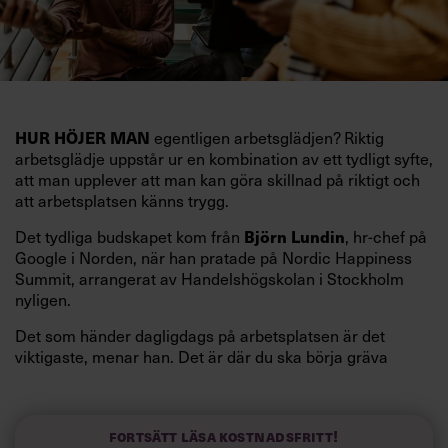
HUR HÖJER MAN
egentligen arbetsglädjen? Riktig
arbetsglädje uppstår ur en kombination av ett tydligt syfte,
att man upplever att man kan göra skillnad på riktigt och
att arbetsplatsen känns trygg.
Björn Lundin
Det tydliga budskapet kom från
, hr-chef på
Google i Norden, när han pratade på Nordic Happiness
Summit, arrangerat av Handelshögskolan i Stockholm
nyligen.
Det som händer dagligdags på arbetsplatsen är det
viktigaste, menar han. Det är där du ska börja gräva
redan i dag.
Här är Björn Lundins tre enkla åtgärder som tagit skruv
och höjt arbetsglädjen på Google:
Fortsätt läsa kostnadsfritt!