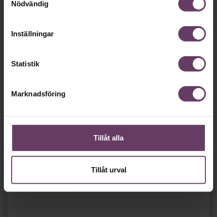
Nödvändig
Vi behöver bara
en
Inställningar
minut…
Statistik
Så roligt att du vill fortsätta läsa våra artiklar!
Det får du strax göra,
utan att betala något
.
Marknadsföring
Skapa ditt gratiskonto
Tillåt alla
Tillgång
gratis
till våra låsta artiklar och webinar
utan tidsbegränsning!
och
Tillåt urval
Chefs nyhetsbrev
med senaste
ledarskapsnyheterna!