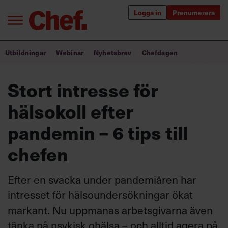
Logga in
Prenumerera
Bra ledare förändrar världen
Utbildningar
Webinar
Nyhetsbrev
Chefdagen
Innehåll från Chef
Stort intresse för
Utbildning för ledare
hälsokoll efter
Chefakademin+
pandemin – 6 tips till
Populära utbildningar
chefen
Efter en svacka under pandemiåren har
Annonsera
intresset för hälsoundersökningar ökat
Om oss
markant. Nu uppmanas arbetsgivarna även
Kontakta oss
tänka på psykisk ohälsa – och alltid agera på
Kundservice