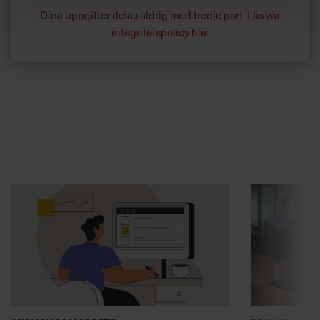
Dina uppgifter delas aldrig med tredje part.
Läs vår
integritetspolicy här
.
Annonssamarbete:
Beslutsfatt
Chef + Winningtemp
Sex unders
ledarskaps
Delta i Chefbarometern 2026