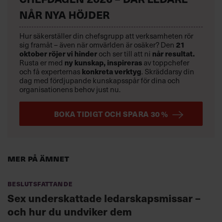
NÅR NYA HÖJDER
Hur säkerställer din chefsgrupp att verksamheten rör
21
sig framåt – även när omvärlden är osäker? Den
oktober
röjer vi hinder
når resultat.
och ser till att ni
ny kunskap,
inspireras
Rusta er med
av toppchefer
konkreta verktyg
och få experternas
.
Skräddarsy din
dag med fördjupande kunskapsspår för dina och
organisationens behov just nu.
BOKA TIDIGT OCH SPARA 30 %
Mer på ämnet
Beslutsfattande
Sex underskattade ledarskapsmissar –
och hur du undviker dem