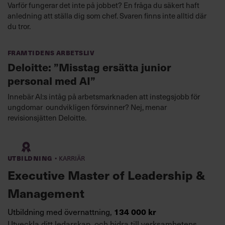
Varför fungerar det inte på jobbet? En fråga du säkert haft
anledning att ställa dig som chef. Svaren finns inte alltid där
du tror.
Framtidens arbetsliv
Deloitte: ”Misstag ersätta junior
personal med AI”
Innebär AI:s intåg på arbetsmarknaden att instegsjobb för
ungdomar oundvikligen försvinner? Nej, menar
revisionsjätten Deloitte.
·
Utbildning
Karriär
Executive Master of Leadership &
Management
134 000 kr
Utbildning med övernattning,
Utveckla ditt ledarskap, och bidra till verksamhetens