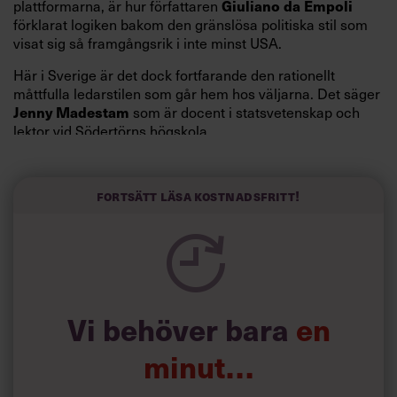
Giuliano da Empoli
plattformarna, är hur författaren
förklarat logiken bakom den gränslösa politiska stil som
visat sig så framgångsrik i inte minst USA.
Här i Sverige är det dock fortfarande den rationellt
måttfulla ledarstilen som går hem hos väljarna. Det säger
Jenny Madestam
som är docent i statsvetenskap och
lektor vid Södertörns högskola.
”Svenskarna tar politik på allvar och brukar uppskatta
politiker som har framtoningen av att vara kunniga,
Fortsätt läsa kostnadsfritt!
kompetenta och stå med båda fötterna på jorden. Hellre
en tråkig partiledare i foträta skor än en känslomässig
spelevink i högklackat, är hur jag brukar sammanfatta de
önskningar som svenskarna för fram i undersökningar.”
Läs mer:
Vi behöver bara
en
Siri Wikander: ”Led som i
början av pandemin”
minut…