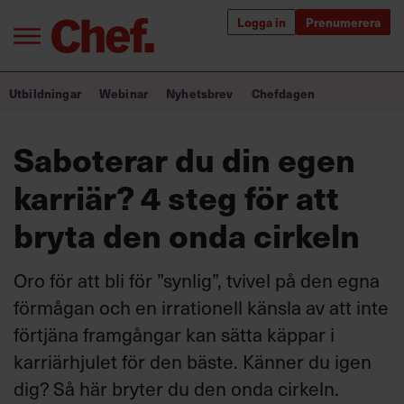
Logga in
Prenumerera
Bra ledare förändrar världen
Utbildningar
Webinar
Nyhetsbrev
Chefdagen
Innehåll från Chef
Saboterar du din egen
Utbildning för ledare
karriär? 4 steg för att
Chefakademin+
bryta den onda cirkeln
Populära utbildningar
Oro för att bli för ”synlig”, tvivel på den egna
förmågan och en irrationell känsla av att inte
förtjäna framgångar kan sätta käppar i
Annonsera
Om oss
karriärhjulet för den bäste. Känner du igen
Kontakta oss
dig? Så här bryter du den onda cirkeln.
Kundservice