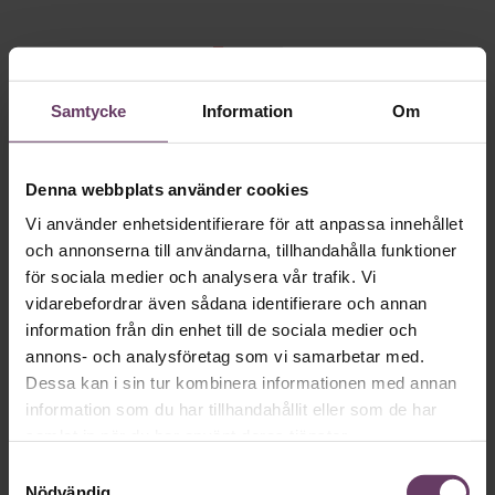
Så ska en partiledare
Samtycke
Information
Om
vara
Denna webbplats använder cookies
Vi använder enhetsidentifierare för att anpassa innehållet
VAL 2026
Provokation, glamour och
och annonserna till användarna, tillhandahålla funktioner
galna utspel? Nej, det är inget för svenska
för sociala medier och analysera vår trafik. Vi
väljare. Här är det fortfarande den måttfulla
vidarebefordrar även sådana identifierare och annan
partiledarstilen som går hem, säger
information från din enhet till de sociala medier och
annons- och analysföretag som vi samarbetar med.
statsvetaren Jenny Madestam: ”Hellre en
Dessa kan i sin tur kombinera informationen med annan
tråkig partiledare i foträta skor, än en
information som du har tillhandahållit eller som de har
känslomässig spelevink i högklackat.”
samlat in när du har använt deras tjänster.
Samtyckesval
Nödvändig