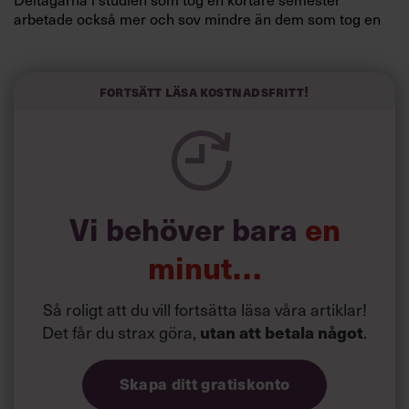
arbetade också mer och sov mindre än dem som tog en
längre semester, vilket ytterligare ökade stressen i deras
liv.
Forskarna tror sig dessutom kunna uttyda att en längre
Fortsätt läsa kostnadsfritt!
semester har större betydelse för långlevnad än andra
försök att förändra livsstilsvanor.
Vi behöver bara
en
minut…
Så roligt att du vill fortsätta läsa våra artiklar!
Det får du strax göra,
utan att betala något
.
Skapa ditt gratiskonto