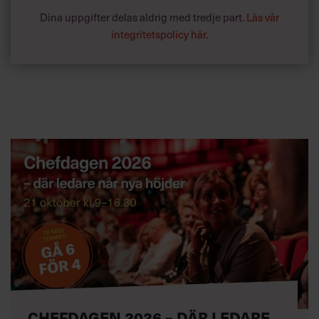
Dina uppgifter delas aldrig med tredje part.
Läs vår
Karriär
Ledarskap
integritetspolicy här
.
Text:
Fredrik Kullberg
Publicerad
2023-06-27
CHEFDAGEN 2026 – DÄR LEDARE