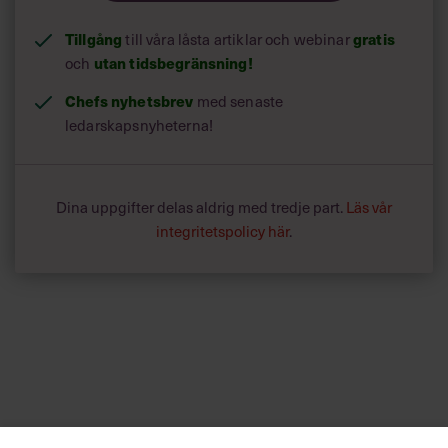
Tillgång
gratis
till våra låsta artiklar och webinar
utan tidsbegränsning!
och
Chefs nyhetsbrev
med senaste
ledarskapsnyheterna!
Dina uppgifter delas aldrig med tredje part.
Läs vår
integritetspolicy här
.