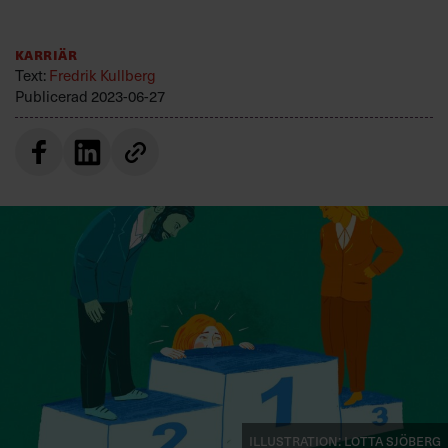
Villkor och policy för
personuppgiftsbehandling
Karriär
Text:
Fredrik Kullberg
Publicerad
2023-06-27
Sök
efter:
Logga in
Prenumerera
Illustration: Lotta Sjöberg