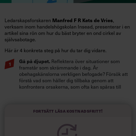
Manfred F R Kets de Vries
Ledarskapsforskaren
,
verksam inom handelshögskolan Insead, presenterar i en
artikel sina rön om hur du bäst bryter en ond cirkel av
självsabotage.
Här är 4 konkreta steg på hur du tar dig vidare.
Gå på djupet.
Reflektera över situationer som
framstår som skrämmande i dag. Är
obehagskänslorna verkligen befogade? Försök att
förstå vad som håller dig tillbaka genom att
konfrontera orsakerna, som ofta kan spåras till
barndom och uppväxt.
Nya perspektiv.
Dina tidigare ”misslyckanden”
kan lika gärna betraktas som fruktbara lärdomar
Fortsätt läsa kostnadsfritt!
inför framtiden. Ditt förhållningssätt till världen och
människorna kan utgöra en kraft. Släpp fram
positiviteten i din inre röst, bekräfta dina styrkor,
och inse att dina tidigare bakslag inte innebar