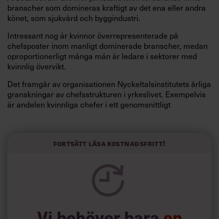
branscher som domineras kraftigt av det ena eller andra
könet, som sjukvård och byggindustri.
Intressant nog är kvinnor överrepresenterade på
chefsposter inom manligt dominerade branscher, medan
oproportionerligt många män är ledare i sektorer med
kvinnlig övervikt.
Det framgår av organisationen Nyckeltalsinstitutets årliga
granskningar av chefsstrukturen i yrkeslivet. Exempelvis
är andelen kvinnliga chefer i ett genomsnittligt
industriföretag cirka 22 procent, trots att andelen
kvinnliga anställda som helhet begränsar sig till 20
procent.
Fortsätt läsa kostnadsfritt!
På ett sjukhus med enbart 20 procent män på lönelistan,
kan 28 procent av cheferna vara av manligt kön, visar
institutets kartläggning. Vad obalanserna beror på vet
man inte riktigt.
Möjligen kan mångfaldstänkande i rekryteringen spela in,
Vi behöver bara
en
i båda fallen.