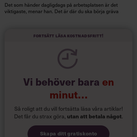
Det som händer dagligdags på arbetsplatsen är det
viktigaste, menar han. Det är där du ska börja gräva
redan i dag.
Här är Björn Lundins tre enkla åtgärder som tagit skruv
och höjt arbetsglädjen på Google:
Fortsätt läsa kostnadsfritt!
Vi behöver bara
en
minut…
Så roligt att du vill fortsätta läsa våra artiklar!
Det får du strax göra,
utan att betala något
.
Skapa ditt gratiskonto