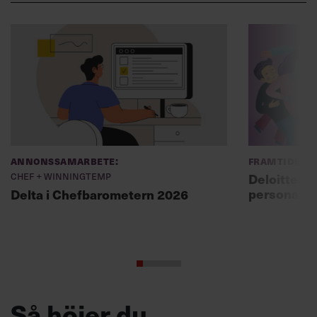
Annonssamarbete:
Framtidens 
Chef + Winningtemp
Deloitte: ”
personal m
Delta i Chefbarometern 2026
Så höjer du