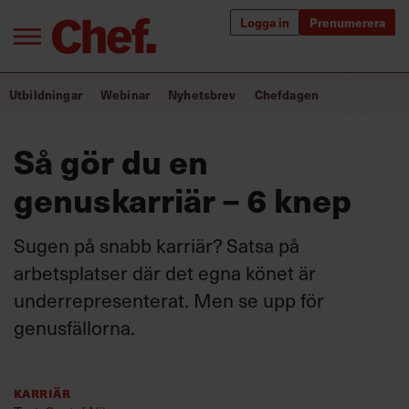
Logga in
Prenumerera
Bra ledare förändrar världen
Utbildningar
Webinar
Nyhetsbrev
Chefdagen
Innehåll från Chef
Så gör du en
Utbildning för ledare
genuskarriär – 6 knep
Chefakademin+
Sugen på snabb karriär? Satsa på
Populära utbildningar
arbetsplatser där det egna könet är
underrepresenterat. Men se upp för
genusfällorna.
Annonsera
Om oss
Kontakta oss
Karriär
Kundservice