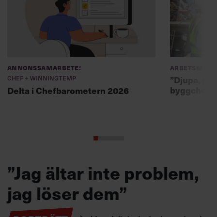
Annonssamarbete:
Arbetsmiljö
Chef + Winningtemp
”Djupa, str
byggchefer
Delta i Chefbarometern 2026
”Jag ältar inte problem,
jag löser dem”