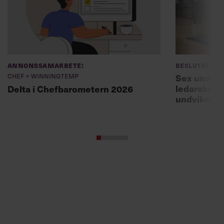
Annonssamarbete:
Beslutsfatt
Chef + Winningtemp
Sex unders
ledarskaps
Delta i Chefbarometern 2026
undviker 