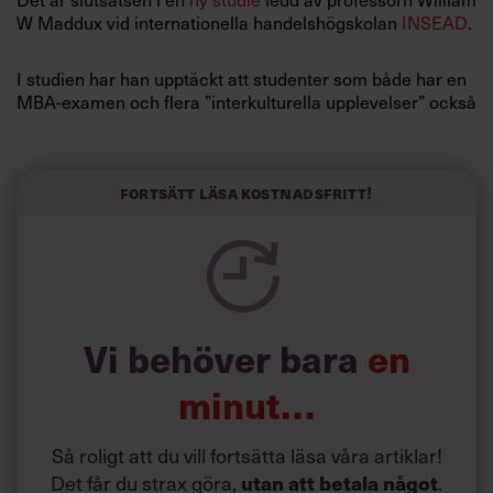
W Maddux vid internationella handelshögskolan
INSEAD
.
I studien har han upptäckt att studenter som både har en
MBA-examen och flera ”interkulturella upplevelser” också
får fler jobberbjudanden.
De studenter som kunde anpassa sig till nya kulturer var
Fortsätt läsa kostnadsfritt!
bättre på att tänka kreativt i anställningsintervjuer och
visade mer öppenhet och initiativtagande, enligt studien.
Vi behöver bara
en
minut…
Så roligt att du vill fortsätta läsa våra artiklar!
Det får du strax göra,
.
utan att betala något