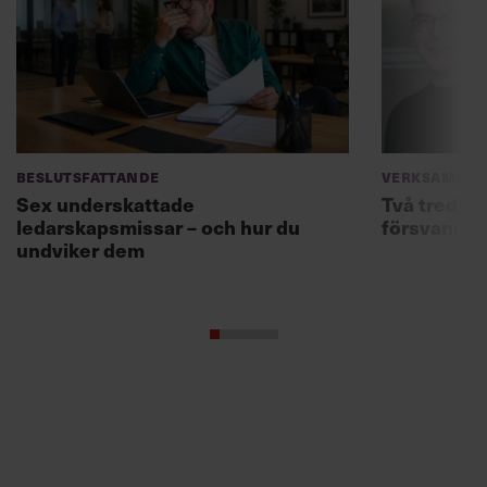
Beslutsfattande
Verksamhet
Sex underskattade
Två tredjed
ledarskapsmissar – och hur du
försvann –
undviker dem