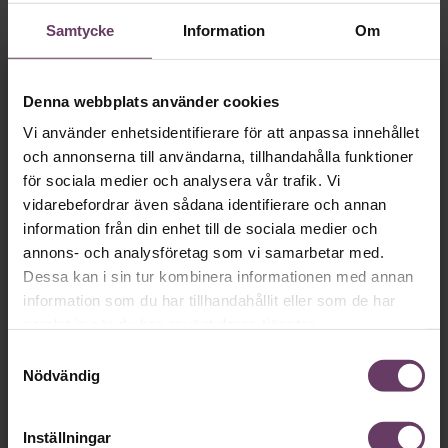
Visst är det härligt med engagemang, och du gillar ju att
Samtycke
Information
Om
vara så uppslukad av jobbet att du nästan glömmer bort
att du jobbar. Problemet är bara att den inställningen gör
Fortsätt läsa kostnadsfritt!
dig både stressad och utmattad. Till slut så pass att du
Denna webbplats använder cookies
inte lyckas koncentrera dig på någonting alls när du
springer på alla bollar och försöker sätta dig in i precis
Vi använder enhetsidentifierare för att anpassa innehållet
allt.
och annonserna till användarna, tillhandahålla funktioner
för sociala medier och analysera vår trafik. Vi
vidarebefordrar även sådana identifierare och annan
Vi behöver bara
en
information från din enhet till de sociala medier och
minut…
annons- och analysföretag som vi samarbetar med.
Dessa kan i sin tur kombinera informationen med annan
information som du har tillhandahållit eller som de har
Så roligt att du vill fortsätta läsa våra artiklar!
samlat in när du har använt deras tjänster.
Det får du strax göra,
.
utan att betala något
Samtyckesval
Nödvändig
Skapa ditt gratiskonto
Inställningar