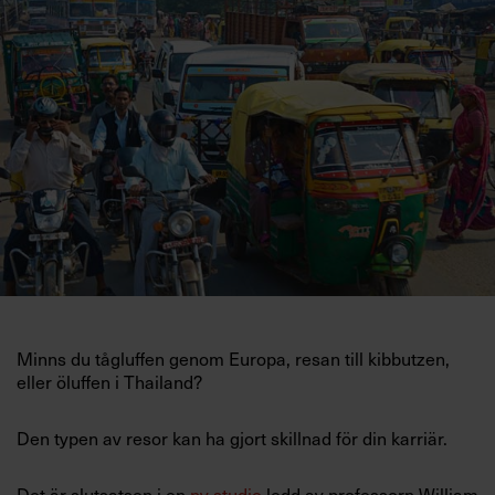
Villkor och policy för
personuppgiftsbehandling
Sök
efter:
Logga in
Minns du tågluffen genom Europa, resan till kibbutzen,
Prenumerera
eller öluffen i Thailand?
Den typen av resor kan ha gjort skillnad för din karriär.
Det är slutsatsen i en
ny studie
ledd av professorn William