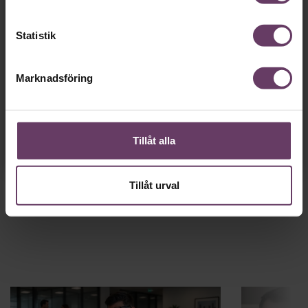
Tillgång
till våra låsta artiklar och webinar
gratis
och
utan tidsbegränsning!
Statistik
Chefs nyhetsbrev
med senaste
ledarskapsnyheterna!
Marknadsföring
Dina uppgifter delas aldrig med tredje part.
Läs vår
integritetspolicy här
.
Tillåt alla
Tillåt urval