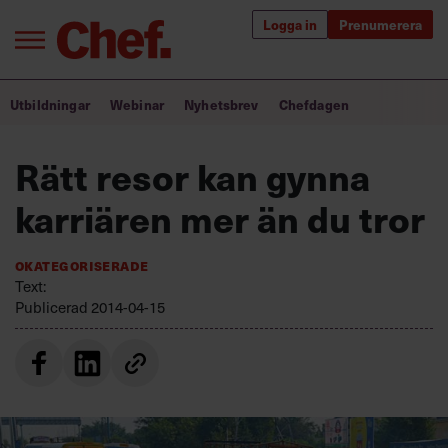
Logga in
Prenumerera
Bra ledare förändrar världen
Utbildningar
Webinar
Nyhetsbrev
Chefdagen
Innehåll från Chef
Rätt resor kan gynna
Utbildning för ledare
karriären mer än du tror
Chefakademin+
Okategoriserade
Populära utbildningar
Text:
Publicerad
2014-04-15
Annonsera
Om oss
Kontakta oss
Kundservice