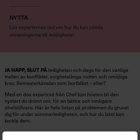
NYTTA
Läs experternas råd om hur du kan vända
utmaningarna till möjligheter.
ledigheten och dags för den vanliga
JA HAPP, SLUT PÅ
trallen av konflikter, evighetslånga möten och omöjliga
krav. Semesterkänslan som bortblåst – eller?
Med en dos expertråd från Chef kan hösten bli den
nystart du drömt om, för en bättre och rimligare
chefstillvaro. Här är hela listan på problemen du gruvat
dig för under sommarledigheten, och hur du bäst kan
tackla dem.
Problem: Du springer på alla bollar