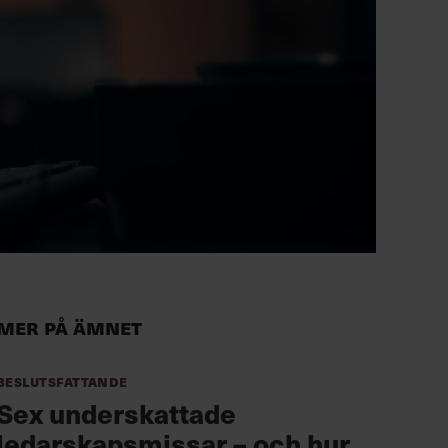
Mer på ämnet
Beslutsfattande
Sex underskattade
ledarskapsmissar – och hur