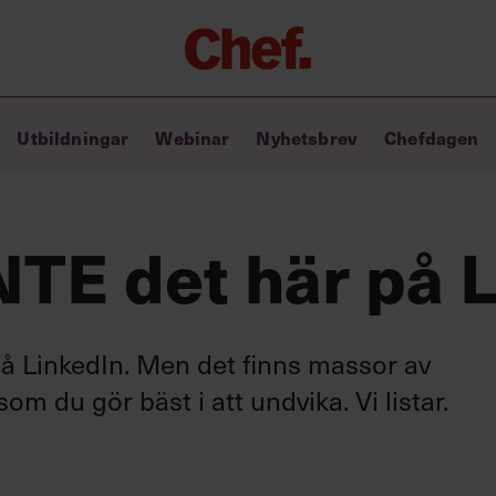
Chefakademin+
Utbildningar
Webinar
Nyhetsbrev
Chefdagen
Lyft ditt ledarskap med C+
Masterclass
Verktyg i vardagen
Ledarskapsbiblioteket
INTE det här på 
Ledarskapstest
Chef GPT – din chefsassistent i
fickan
 på LinkedIn. Men det finns massor av
m du gör bäst i att undvika. Vi listar.