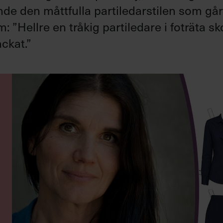
ande den måttfulla partiledarstilen som gå
”Hellre en tråkig partiledare i foträta sk
ckat.”