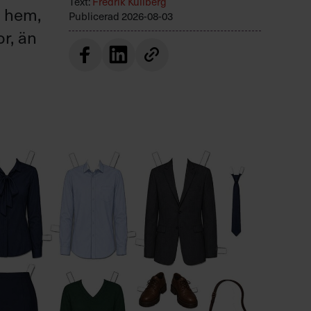
Text:
Fredrik Kullberg
r hem,
Publicerad
2026-08-03
or, än