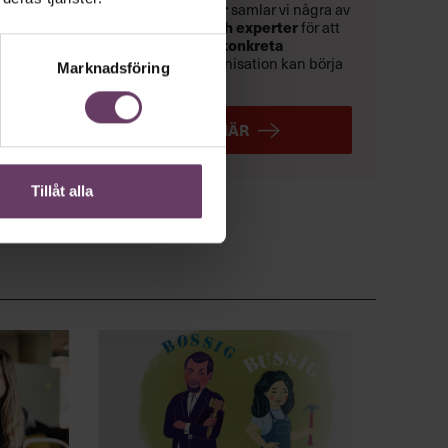
lösningarna. Den
9 september
samlar vi några av
Sveriges främsta forskare och experter
för att
skapa en
handlingsplan med konkreta
lösningar
som du och din organisation kan börja
Marknadsföring
använda direkt.
ANMÄL DIG HÄR
Tillåt alla