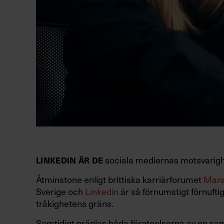
sociala mediernas motsvarighet
LINKEDIN ÄR DE
Åtminstone enligt brittiska karriärforumet
Man
Sverige och
Linkedin
är så förnumstigt förnufti
tråkighetens gräns.
Samtidigt präglas båda företeelserna av en s