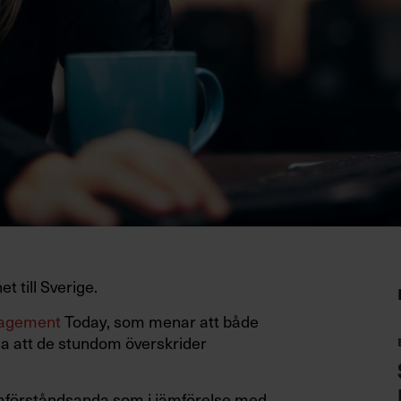
 till Sverige.
agement
Today, som menar att både
ga att de stundom överskrider
amförståndsanda som i jämförelse med