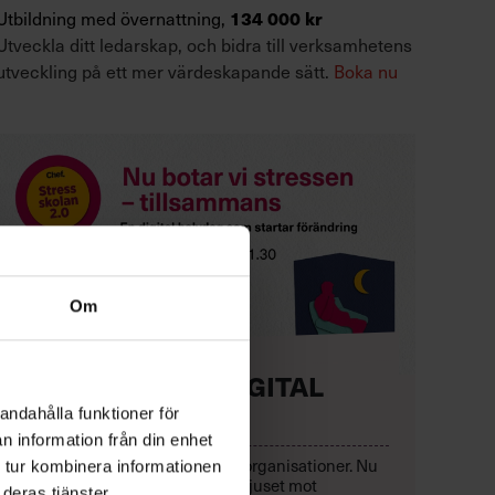
Utbildning med övernattning,
134 000 kr
Utveckla ditt ledarskap, och bidra till verksamhetens
utveckling på ett mer värdeskapande sätt.
Boka nu
Om
KOSTNADSFRI DIGITAL
HALVDAG
andahålla funktioner för
n information från din enhet
Chefer går sönder i felbyggda organisationer. Nu
 tur kombinera informationen
är det dags att rikta strålkastarljuset mot
deras tjänster.