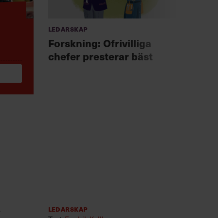
Ledarskap
Anno
Chef +
Forskning: Ofrivilliga
Fast
chefer presterar bäst
för 
r
Ledarskap