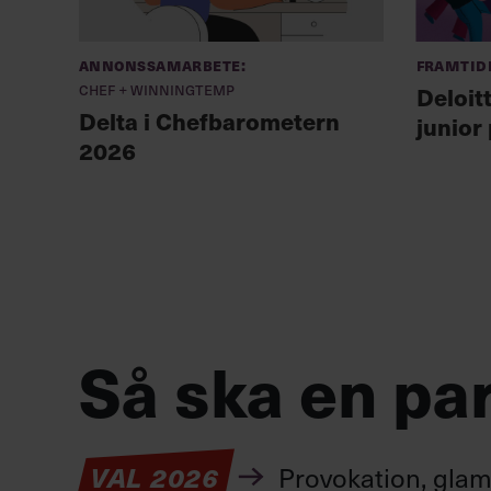
Annonssamarbete:
Framtid
Chef + Winningtemp
Deloit
Delta i Chefbarometern
junior
2026
Så ska en par
Provokation, glamo
VAL 2026