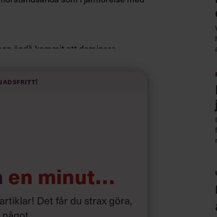
formen ändå kommit att dominera
nadsfritt!
a
en minut…
 artiklar! Det får du strax göra,
a något
.