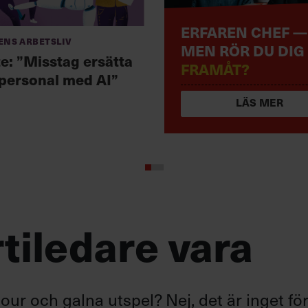
ERFAREN CHEF —
ens arbetsliv
MEN RÖR DU DIG
te: ”Misstag ersätta
FRAMÅT?
 personal med AI”
LÄS MER
tiledare vara
ur och galna utspel? Nej, det är inget fö