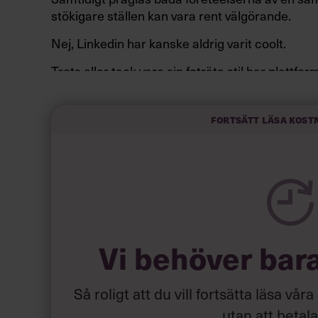
stökigare ställen kan vara rent välgörande.
Nej, Linkedin har kanske aldrig varit coolt.
Trots eller tack vare sin foträta stil har platt
arbetslivet som ingen annan.
Fortsätt läsa kost
Vi behöver bar
Så roligt att du vill fortsätta läsa våra
utan att betal