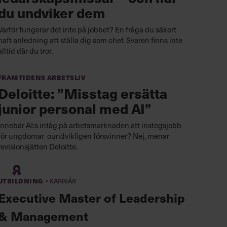
du undviker dem
Varför fungerar det inte på jobbet? En fråga du säkert
haft anledning att ställa dig som chef. Svaren finns inte
alltid där du tror.
Framtidens arbetsliv
Deloitte: ”Misstag ersätta
junior personal med AI”
Innebär AI:s intåg på arbetsmarknaden att instegsjobb
för ungdomar oundvikligen försvinner? Nej, menar
revisionsjätten Deloitte.
·
Utbildning
Karriär
Executive Master of Leadership
& Management