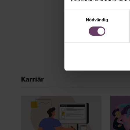
Samtyckesval
Nödvändig
Karriär