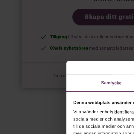
Skapa ditt grat
Tillgång
till våra låsta artiklar och webin
Chefs nyhetsbrev
med senaste ledarska
Dina uppgifter delas aldrig med tredje pa
Samtycke
Denna webbplats använder 
Vi använder enhetsidentifierar
sociala medier och analysera 
till de sociala medier och a
med annan information som du 