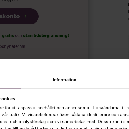
iskonto
ar
gratis
och
utan tidsbegränsning!
psnyheterna!
rt.
Läs vår integritetspolicy här
.
Information
cookies
e för att anpassa innehållet och annonserna till användarna, tillh
vår trafik. Vi vidarebefordrar även sådana identifierare och anna
nnons- och analysföretag som vi samarbetar med. Dessa kan i sin
har tillhandahållit eller som de har samlat in när du har använt 