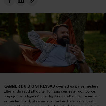
KÄNNER DU DIG STRESSAD
över att gå på semester?
Eller är du rädd att du tar för lång semester och borde
börja jobba tidigare? Luta dig då mot att minst tre veckor
semester i följd, tillsammans med en hälsosam livsstil,
avsevärt kan sänka din risk att dö i förtid på grund av ett