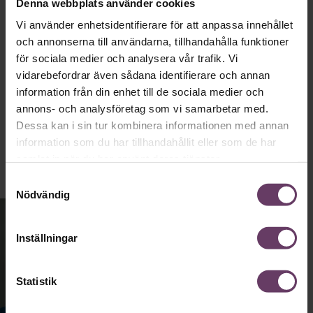
statsvetaren Jenny Madestam: ”Hellre en
Denna webbplats använder cookies
tråkig partiledare i foträta skor, än en
Vi använder enhetsidentifierare för att anpassa innehållet
känslomässig spelevink i högklackat.”
och annonserna till användarna, tillhandahålla funktioner
för sociala medier och analysera vår trafik. Vi
vidarebefordrar även sådana identifierare och annan
Ledarskap
information från din enhet till de sociala medier och
Text:
Fredrik Kullberg
annons- och analysföretag som vi samarbetar med.
Publicerad
2026-08-03
Dessa kan i sin tur kombinera informationen med annan
information som du har tillhandahållit eller som de har
samlat in när du har använt deras tjänster.
Samtyckesval
Nödvändig
Inställningar
Statistik