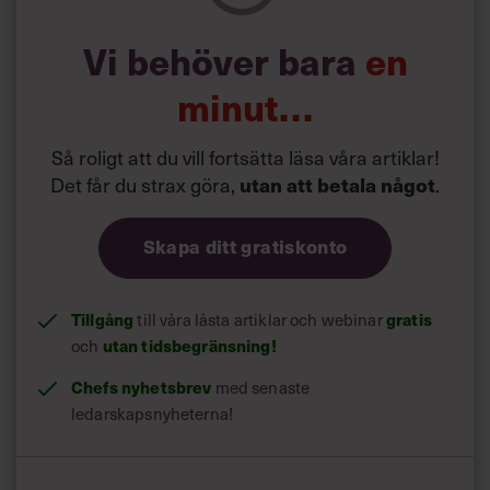
arbetsplatser.
Vi behöver bara
en
Läs också:
minut…
14 sätt att återhämta dig – i
kristider
Så roligt att du vill fortsätta läsa våra artiklar!
Det får du strax göra,
utan att betala något
.
Några av effekterna av förundran är
till exempel:
Skapa ditt gratiskonto
Du blir friskare och mindre stressad
Studier har visat att förundransupplevelser kan sänka
Tillgång
gratis
till våra låsta artiklar och webinar
inflammationsgraden i kroppen och stärka vagusnerven,
utan tidsbegränsning!
och
vilket skulle kunna motverka sjukdomar som diabetes-2,
hjärtsjukdomar, artros och alzheimer.
Chefs nyhetsbrev
med senaste
ledarskapsnyheterna!