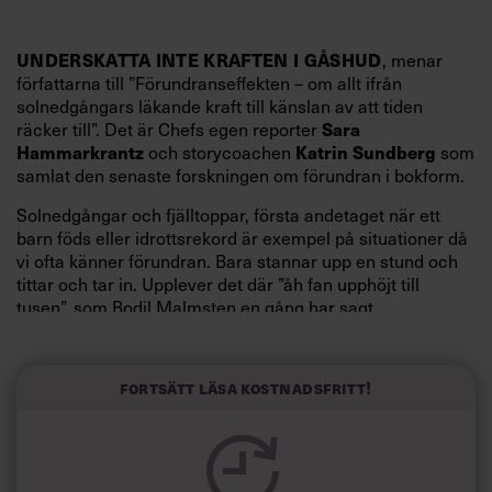
UNDERSKATTA INTE KRAFTEN I GÅSHUD
, menar
författarna till ”Förundranseffekten – om allt ifrån
solnedgångars läkande kraft till känslan av att tiden
Sara
räcker till”. Det är Chefs egen reporter
Hammarkrantz
Katrin Sundberg
och storycoachen
som
samlat den senaste forskningen om förundran i bokform.
Solnedgångar och fjälltoppar, första andetaget när ett
barn föds eller idrottsrekord är exempel på situationer då
vi ofta känner förundran. Bara stannar upp en stund och
tittar och tar in. Upplever det där ”åh fan upphöjt till
tusen”, som Bodil Malmsten en gång har sagt.
Och faktum är att förundran kan ge oss en hel massa bra
saker både i stunden och på längre sikt, enligt författarna
Fortsätt läsa kostnadsfritt!
till Förundranseffekten. Forskning visar till exempel att
förundran kan hjälpa mot stress, oro och ältande, dämpa
inflammationer i kroppen och dessutom göra dig mer
generös och engagerad i omvärlden. Något som just nu
uppmärksammas allt mer av både privatpersoner och