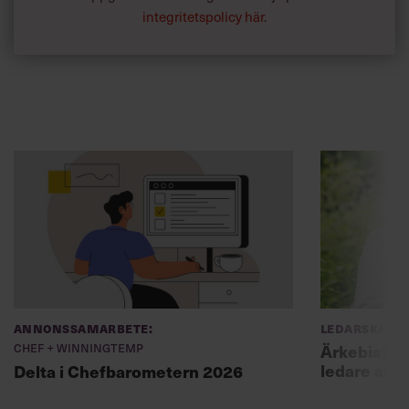
integritetspolicy här
.
Annonssamarbete:
Ledarskap
Chef + Winningtemp
Ärkebiskopen
ledare att 
Delta i Chefbarometern 2026