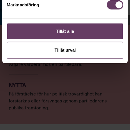
Marknadsföring
Jenny Madestam, docent i statsvetenskap.
Tillåt alla
VAD
Statsvetaren Jenny Madestam, lektor vid Södertörns
Tillåt urval
högskola, går igenom vilka egenskaper svenska
väljare värderar hos en partiledare.
NYTTA
Få förståelse för hur politisk trovärdighet kan
förstärkas eller försvagas genom partiledarens
publika framtoning.