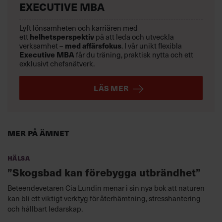
EXECUTIVE MBA
Lyft lönsamheten och karriären med
helhetsperspektiv
ett
på att leda och utveckla
med affärsfokus
verksamhet –
. I vår unikt flexibla
Executive MBA
får du träning, praktisk nytta och ett
exklusivt chefsnätverk.
LÄS MER
Mer på ämnet
Hälsa
”Skogsbad kan förebygga utbrändhet”
Beteendevetaren Cia Lundin menar i sin nya bok att naturen
kan bli ett viktigt verktyg för återhämtning, stresshantering
och hållbart ledarskap.