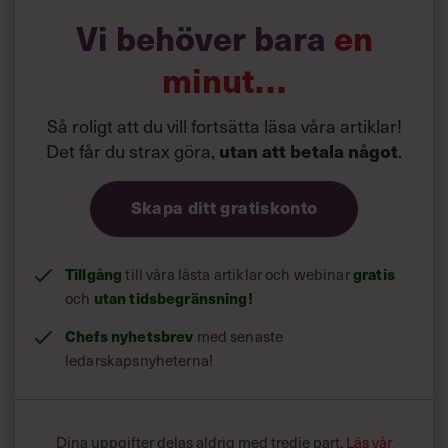
Läs mer:
Vi behöver bara
en
Siri Wikander: ”Led som i
början av pandemin”
minut…
Så roligt att du vill fortsätta läsa våra artiklar!
Det får du strax göra,
utan att betala något
.
Skapa ditt gratiskonto
Tillgång
gratis
till våra låsta artiklar och webinar
utan tidsbegränsning!
och
Chefs nyhetsbrev
med senaste
ledarskapsnyheterna!
Dina uppgifter delas aldrig med tredje part.
Läs vår