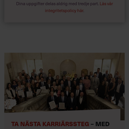
Dina uppgifter delas aldrig med tredje part.
Läs vår
integritetspolicy här
.
TA NÄSTA KARRIÄRSSTEG
– MED