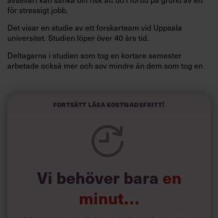
för stressigt jobb.
Det visar en studie av ett forskarteam vid Uppsala
universitet. Studien löper över 40 års tid.
Deltagarna i studien som tog en kortare semester
arbetade också mer och sov mindre än dem som tog en
längre semester, vilket ytterligare ökade stressen i deras
liv.
Forskarna tror sig dessutom kunna uttyda att en längre
Fortsätt läsa kostnadsfritt!
semester har större betydelse för långlevnad än andra
försök att förändra livsstilsvanor.
Vi behöver bara
en
minut…