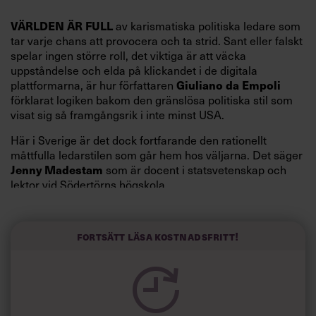
VÄRLDEN ÄR FULL
av karismatiska politiska ledare som
tar varje chans att provocera och ta strid. Sant eller falskt
spelar ingen större roll, det viktiga är att väcka
uppståndelse och elda på klickandet i de digitala
Giuliano da Empoli
plattformarna, är hur författaren
förklarat logiken bakom den gränslösa politiska stil som
visat sig så framgångsrik i inte minst USA.
Här i Sverige är det dock fortfarande den rationellt
måttfulla ledarstilen som går hem hos väljarna. Det säger
Jenny Madestam
som är docent i statsvetenskap och
lektor vid Södertörns högskola.
”Svenskarna tar politik på allvar och brukar uppskatta
politiker som har framtoningen av att vara kunniga,
Fortsätt läsa kostnadsfritt!
kompetenta och stå med båda fötterna på jorden. Hellre
en tråkig partiledare i foträta skor än en känslomässig
spelevink i högklackat, är hur jag brukar sammanfatta de
önskningar som svenskarna för fram i undersökningar.”