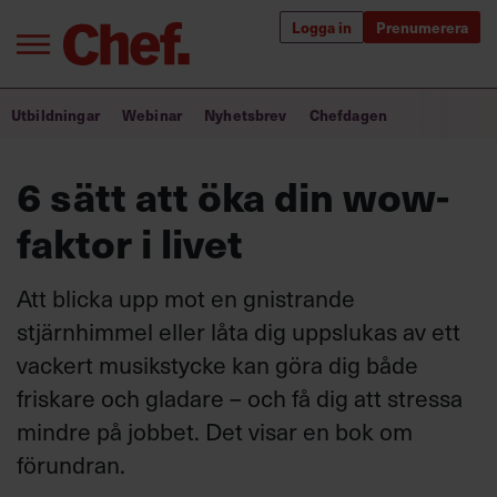
Logga in
Prenumerera
Bra ledare förändrar världen
Utbildningar
Webinar
Nyhetsbrev
Chefdagen
Innehåll från Chef
6 sätt att öka din wow-
Utbildning för ledare
faktor i livet
Chefakademin+
Att blicka upp mot en gnistrande
Populära utbildningar
stjärnhimmel eller låta dig uppslukas av ett
vackert musikstycke kan göra dig både
friskare och gladare – och få dig att stressa
Annonsera
mindre på jobbet. Det visar en bok om
Om oss
förundran.
Kontakta oss
Kundservice