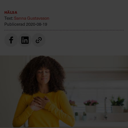
Villkor och policy för
personuppgiftsbehandling
Hälsa
Text:
Sanna Gustavsson
Publicerad
2020-08-19
Sök
efter:
Logga in
Prenumerera