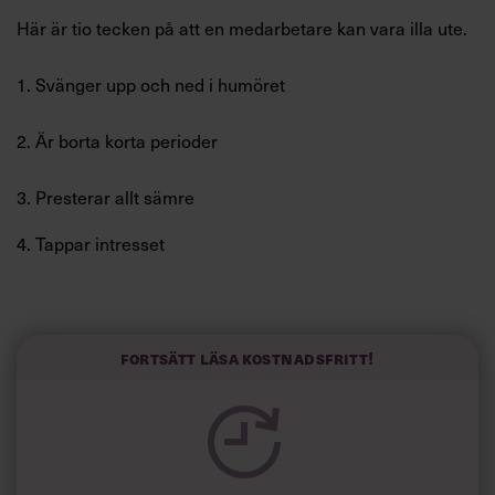
Villkor och policy för
Här är tio tecken på att en medarbetare kan vara illa ute.
personuppgiftsbehandling
1. Svänger upp och ned i humöret
Sök
efter:
2. Är borta korta perioder
3. Presterar allt sämre
4. Tappar intresset
5. Drar sig undan
Logga in
Fortsätt läsa kostnadsfritt!
Prenumerera