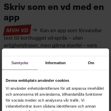
Skriv som en vd med en
app
MVH VD
Kan en app som förvandlar
text till korthugget vd-språk – utan
artighetsfraser, men gärna stavfel – vara
vägen för den som vill nå fram till
toppcheferna?
Samtycke
Information
Om
Kommunikation
Denna webbplats använder cookies
Text:
Fredrik Kullberg
Publicerad
2026-08-07
Vi använder enhetsidentifierare för att anpassa innehållet
och annonserna till användarna, tillhandahålla funktioner
för sociala medier och analysera vår trafik. Vi
vidarebefordrar även sådana identifierare och annan