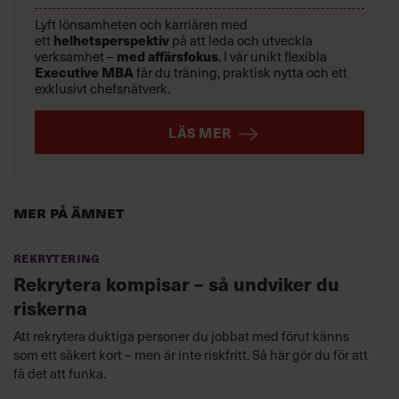
Lyft lönsamheten och karriären med
ett
helhetsperspektiv
på att leda och utveckla
verksamhet –
med affärsfokus
. I vår unikt flexibla
Executive MBA
får du träning, praktisk nytta och ett
exklusivt chefsnätverk.
LÄS MER
Mer på ämnet
Rekrytering
Rekrytera kompisar – så undviker du
riskerna
Att rekrytera duktiga personer du jobbat med förut känns
som ett säkert kort – men är inte riskfritt. Så här gör du för att
få det att funka.