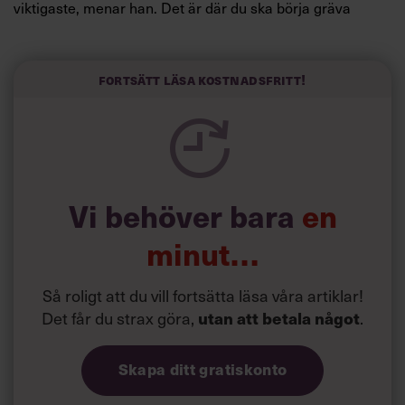
viktigaste, menar han. Det är där du ska börja gräva
redan i dag.
Här är Björn Lundins tre enkla åtgärder som tagit skruv
och höjt arbetsglädjen på Google:
Fortsätt läsa kostnadsfritt!
Vi behöver bara
en
minut…
Så roligt att du vill fortsätta läsa våra artiklar!
Det får du strax göra,
.
utan att betala något
Skapa ditt gratiskonto