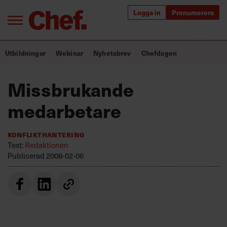
Logga in
Prenumerera
Bra ledare förändrar världen
Utbildningar
Webinar
Nyhetsbrev
Chefdagen
Innehåll från Chef
Missbrukande
Utbildning för ledare
medarbetare
Chefakademin+
Konflikthantering
Populära utbildningar
Text:
Redaktionen
Publicerad
2008-02-06
Annonsera
Om oss
Kontakta oss
Kundservice