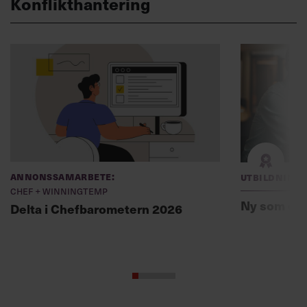
Konflikthantering
Annonssamarbete:
Utbildning
Chef + Winningtemp
Ny som ch
Delta i Chefbarometern 2026