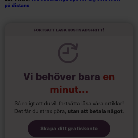
på distans
Bland de senare nämns specifikt mellanchefer och chefer
på lägre nivå i gruppen som kommer att få kämpa mest
Fortsätt läsa kostnadsfritt!
för att hålla sig flytande: företagsanställda vars
färdigheter inte sticker ut och efterfrågas allt mindre.
”Deras jobb är de mest sannolika att bli automatiserade,
slopade eller outsourcade,” skriver Mulcahy och tillägger
att det troligtvis också är denna grupp som kommer att få
Vi behöver bara
en
svårast att hitta nytt jobb om de förlorar sitt nuvarande.
minut…
Så roligt att du vill fortsätta läsa våra artiklar!
Det får du strax göra,
.
utan att betala något
Skapa ditt gratiskonto