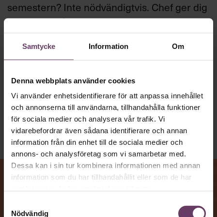
semestern? Inte nödvändigtvis. Chef ger dig
hela listan på hur du förvandlar höstens
problem till möjligheter och gör din
Samtycke
Information
Om
jobbcomeback med stil.
Denna webbplats använder cookies
Beslutsfattande
Text:
Fredrik Kullberg
Vi använder enhetsidentifierare för att anpassa innehållet
Publicerad
2026-08-10
och annonserna till användarna, tillhandahålla funktioner
för sociala medier och analysera vår trafik. Vi
vidarebefordrar även sådana identifierare och annan
information från din enhet till de sociala medier och
annons- och analysföretag som vi samarbetar med.
Dessa kan i sin tur kombinera informationen med annan
information som du har tillhandahållit eller som de har
samlat in när du har använt deras tjänster.
Samtyckesval
Nödvändig