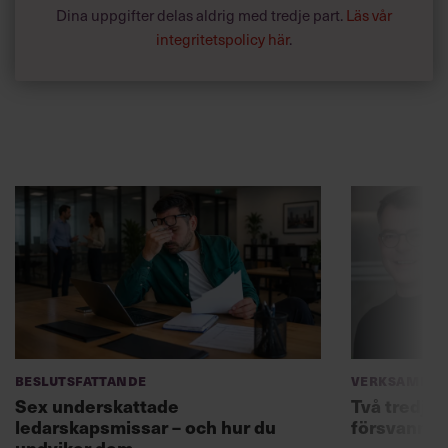
Dina uppgifter delas aldrig med tredje part.
Läs vår
integritetspolicy här
.
Beslutsfattande
Verksamhet
Sex underskattade
Två tredjed
ledarskapsmissar – och hur du
försvann –
undviker dem