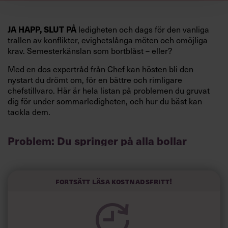
ledigheten och dags för den vanliga
JA HAPP, SLUT PÅ
trallen av konflikter, evighetslånga möten och omöjliga
krav. Semesterkänslan som bortblåst – eller?
Med en dos expertråd från Chef kan hösten bli den
nystart du drömt om, för en bättre och rimligare
chefstillvaro. Här är hela listan på problemen du gruvat
dig för under sommarledigheten, och hur du bäst kan
tackla dem.
Problem: Du springer på alla bollar
Visst är det härligt med engagemang, och du gillar ju att
vara så uppslukad av jobbet att du nästan glömmer bort
att du jobbar. Problemet är bara att den inställningen gör
Fortsätt läsa kostnadsfritt!
dig både stressad och utmattad. Till slut så pass att du
inte lyckas koncentrera dig på någonting alls när du
springer på alla bollar och försöker sätta dig in i precis
allt.