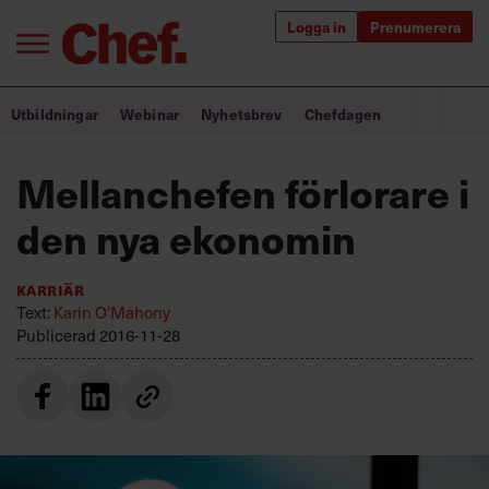
Logga in
Prenumerera
Bra ledare förändrar världen
Utbildningar
Webinar
Nyhetsbrev
Chefdagen
Innehåll från Chef
Mellanchefen förlorare i
Utbildning för ledare
den nya ekonomin
Chefakademin+
Karriär
Populära utbildningar
Text:
Karin O'Mahony
Publicerad
2016-11-28
Annonsera
Om oss
Kontakta oss
Kundservice