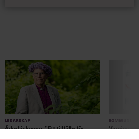
Ledarskap
Kommunikat
Ärkebiskopen: ”Ett tillfälle för
Varning fö
ledare att visa sin kärna”