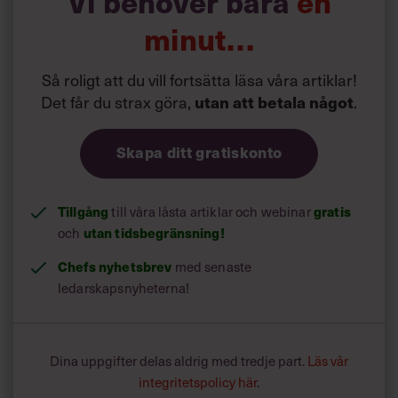
Vi behöver bara
en
minut…
Så roligt att du vill fortsätta läsa våra artiklar!
Det får du strax göra,
.
utan att betala något
Skapa ditt gratiskonto
Tillgång
till våra låsta artiklar och webinar
gratis
och
utan tidsbegränsning!
Chefs nyhetsbrev
med senaste
ledarskapsnyheterna!
Dina uppgifter delas aldrig med tredje part.
Läs vår
integritetspolicy här
.