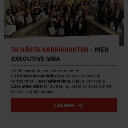
TA NÄSTA KARRIÄRSSTEG
– MED
EXECUTIVE MBA
Lyft lönsamheten och karriären med
ett
helhetsperspektiv
på att leda och utveckla
verksamhet –
med affärsfokus
. I vår unikt flexibla
Executive MBA
får du träning, praktisk nytta och ett
exklusivt chefsnätverk.
LÄS MER