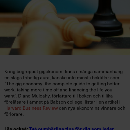
Villkor och policy för
personuppgiftsbehandling
Sök
efter:
Kring begreppet gigekonomi finns i många sammanhang
en slags frihetlig aura, kanske inte minst i boktitlar som
”The gig economy: the complete guide to getting better
Logga in
work, taking more time off and financing the life you
want”. Diane Mulcahy, författare till boken och tillika
Prenumerera
föreläsare i ämnet på Babson college, listar i en artikel i
Harvard Business Review
den nya ekonomins vinnare och
förlorare.
Läs också:
Två oumbärliga tips för dig som leder