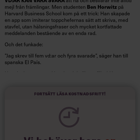
VD:AR KAN VARA SVÅRA
mejl från främlingar. Men studenten
på
Ben Horwitz
Harvard Business School kom på ett trick: Han skapade
en app som imiterar toppchefernas sätt att skriva, med
stavfel, utan hälsningsfraser och mycket kortfattade
meddelanden bestående av en enda rad.
Och det funkade:
”Jag skrev till fem vd:ar och fyra svarade”, säger han till
spanska El País.
Horwitz har nu utvecklat sitt trick till en affärsidé: appen
Sinceerly som konverterar formellt och minutiöst
välskrivna texter – likt de som skapas av AI – till den
kortfattat slarviga vd-stilen.
Fortsätt läsa kostnadsfritt!