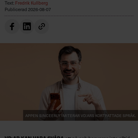
Text:
Fredrik Kullberg
Publicerad
2026-08-07
Appen Sinceerly imiterar vd:ars kortfattade språk.
att nå och besvarar inte alltid