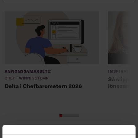
Annonssamarbete:
Inspiration
Chef + Winningtemp
Så slipper 
lönesamtal
Delta i Chefbarometern 2026
Skriv som en vd med en