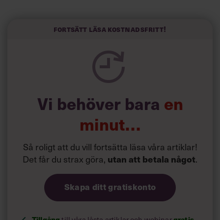
redan i dag.
Här är Björn Lundins tre enkla åtgärder som tagit skruv
och höjt arbetsglädjen på Google:
Fortsätt läsa kostnadsfritt!
Vi behöver bara
en
minut…
Så roligt att du vill fortsätta läsa våra artiklar!
Det får du strax göra,
utan att betala något
.
Skapa ditt gratiskonto
Tillgång
till våra låsta artiklar och webinar
gratis