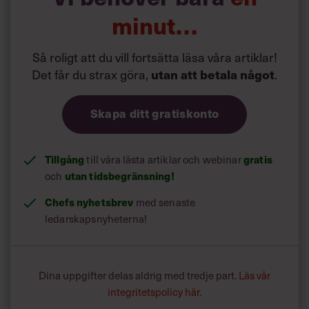
agerat för att nå dina mål utifrån de förutsättningar och
minut…
resurser du haft – kompetens, tid, personal, ekonomi?
Beskriv gärna en förflyttning (från X till Y). Mätbara
resultat, exempelvis ekonomiska, är enkla att synliggöra.
Så roligt att du vill fortsätta läsa våra artiklar!
Lyft också fram andra resultat, som till exempel hur du:
Det får du strax göra,
utan att betala något
.
• hanterat oförutsedda eller akuta situationer
• förnyat och/eller förändrat verksamheten
• entusiasmerat och stöttat medarbetare
Skapa ditt gratiskonto
• aktivt arbetat med att lösa konflikter eller motsättningar.
Tänk på!
Tillgång
till våra låsta artiklar och webinar
gratis
Det finns andra former av belöning än lön:
• Nya uppdrag.
och
utan tidsbegränsning!
• Kompetensutveckling.
Chefs nyhetsbrev
med senaste
• Andra arbetstider.
• Längre semester.
ledarskapsnyheterna!
• Bilförmån.
• Sjukförsäkring.
• Pensionsförsäkring.
Dina uppgifter delas aldrig med tredje part.
Läs vår
• Hushållsnära tjänster.
integritetspolicy här
.