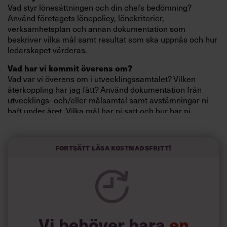
Vad styr lönesättningen och din chefs bedömning?
Använd företagets lönepolicy, lönekriterier,
verksamhetsplan och annan dokumentation som
beskriver vilka mål samt resultat som ska uppnås och hur
ledarskapet värderas.
Vad har vi kommit överens om?
Vad var vi överens om i utvecklingssamtalet? Vilken
återkoppling har jag fått? Använd dokumentation från
utvecklings- och/eller målsamtal samt avstämningar ni
haft under året. Vilka mål har ni satt och hur har ni
justerat dem?
Fortsätt läsa kostnadsfritt!
Läs också:
”Jag når målen – men får inte
högre lön”
Presentation och resultat
Vi behöver bara
en
Beskriv vad du åstadkommit under året och hur du har