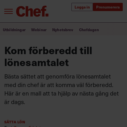
Logga in
Prenumerera
Bra ledare förändrar världen
Utbildningar
Webinar
Nyhetsbrev
Chefdagen
Innehåll från Chef
Kom förberedd till
Utbildning för ledare
lönesamtalet
Chefakademin+
Bästa sättet att genomföra lönesamtalet
Populära utbildningar
med din chef är att komma väl förberedd.
Här är en mall att ta hjälp av nästa gång det
är dags.
Annonsera
Om oss
Kontakta oss
Sätta lön
Kundservice