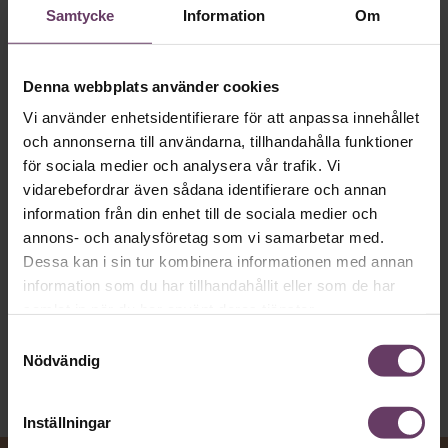
Samtycke
Information
Om
app
Denna webbplats använder cookies
MVH VD
Kan en app som förvandlar
Vi använder enhetsidentifierare för att anpassa innehållet
text till korthugget vd-språk – utan
och annonserna till användarna, tillhandahålla funktioner
artighetsfraser, men gärna stavfel – vara
för sociala medier och analysera vår trafik. Vi
vägen för den som vill nå fram till
vidarebefordrar även sådana identifierare och annan
toppcheferna?
information från din enhet till de sociala medier och
annons- och analysföretag som vi samarbetar med.
Dessa kan i sin tur kombinera informationen med annan
Kommunikation
information som du har tillhandahållit eller som de har
Text:
Fredrik Kullberg
samlat in när du har använt deras tjänster.
Publicerad
2026-08-07
Samtyckesval
Nödvändig
Inställningar