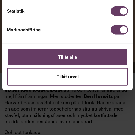
Statistik
Marknadsföring
Tillåt alla
Appen Sinceerly imiterar vd:ars kortfattade språk.
Tillåt urval
VD:AR KAN VARA SVÅRA
att nå och besvarar inte alltid
mejl från främlingar. Men studenten
Ben Horwitz
på
Harvard Business School kom på ett trick: Han skapade
en app som imiterar toppchefernas sätt att skriva, med
stavfel, utan hälsningsfraser och mycket kortfattade
meddelanden bestående av en enda rad.
Och det funkade: