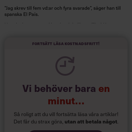
”Jag skrev till fem vd:ar och fyra svarade”, säger han till
spanska El País.
Horwitz har nu utvecklat sitt trick till en affärsidé: appen
Sinceerly som konverterar formellt och minutiöst
välskrivna texter – likt de som skapas av AI – till den
kortfattat slarviga vd-stilen.
Fortsätt läsa kostnadsfritt!
Vi behöver bara
en
minut…
Så roligt att du vill fortsätta läsa våra artiklar!
Det får du strax göra,
utan att betala något
.