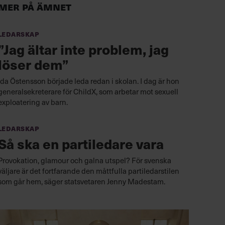
Mer på ämnet
Ledarskap
”Jag ältar inte problem, jag
löser dem”
Ida Östensson började leda redan i skolan. I dag är hon
generalsekreterare för ChildX, som arbetar mot sexuell
exploatering av barn.
Ledarskap
Så ska en partiledare vara
Provokation, glamour och galna utspel? För svenska
väljare är det fortfarande den måttfulla partiledarstilen
som går hem, säger statsvetaren Jenny Madestam.