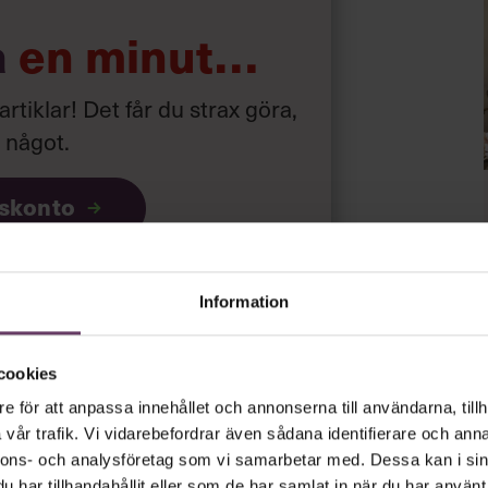
ätbara, eller det hon kallar
a
en minut…
ka scenarier i en verksamhet, men ännu
inte hade väntat oss. För det behöver
 artiklar! Det får du strax göra,
ch en rörlighet i tänkandet. En
a något
.
 färdigheter, eller genom att stanna
ion, vrida och vända på det praktiska
iskonto
undersöka språket och miljön vi
vad är viktigt på riktigt.”
gratis
utan tidsbegränsning!
ar
och
Information
psnyheterna!
cookies
e för att anpassa innehållet och annonserna till användarna, tillh
rt.
Läs vår integritetspolicy här
.
vår trafik. Vi vidarebefordrar även sådana identifierare och anna
nnons- och analysföretag som vi samarbetar med. Dessa kan i sin
har tillhandahållit eller som de har samlat in när du har använt 