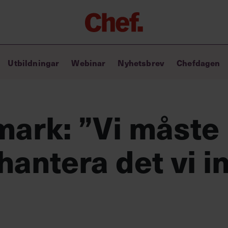
Chefakademin+
Utbildningar
Webinar
Nyhetsbrev
Chefdagen
Lyft ditt ledarskap med C+
Masterclass
Verktyg i vardagen
Ledarskapsbiblioteket
ark: ”Vi måste 
Ledarskapstest
Chef GPT – din chefsassistent i
 hantera det vi i
fickan