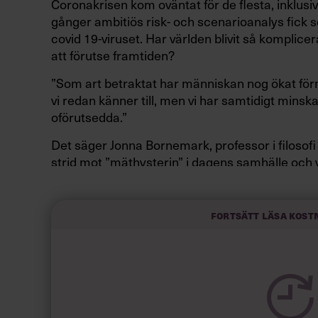
Coronakrisen kom oväntat för de flesta, inklus
gånger ambitiös risk- och scenarioanalys fick
covid 19-viruset. Har världen blivit så komplicer
att förutse framtiden?
”Som art betraktat har människan nog ökat för
vi redan känner till, men vi har samtidigt minskat
oförutsedda.”
Det säger Jonna Bornemark, professor i filosofi
strid mot ”mäthysterin” i dagens samhälle och
kontroll. Pedantisk analys och ängslig kvalitets
menar hon, utan gör oss även obenägna att agera
verkligheten omkring oss förändras.
Fortsätt läsa kost
”För epidemiologerna kom inte coronakrisen s
politiken inte alltid så bra på att lyssna till for
framtiden aldrig eller sällan ger några definitiva
långa tidsperspektiv. En politik och ett samhäll
effektivitet kommer aldrig kunna lyssna på såd