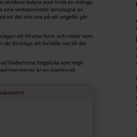
ive världens ledare som trots en många
 se sina verksamheter lamslagna av
ad att det inte ens på ett ungefär går
mågan att förutse faror och risker som
 vår förmåga att förhålla oss till det
 vid Södertörns högskola som tagit
 vad hon menar är en övertro på
säkring dödar inte bara arbetsglädjen,
 och ta till oss ny information när
nadsfritt!
om någon överraskning. Däremot är ju
skningen. Dels för att forskning om
 fakta, dels för att det handlar om så
e som bara ser till ekonomi och
an forskning”, menar Jonna