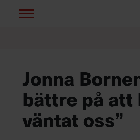
Sök
efter:
Jonna Bornem
bättre på att
väntat oss”