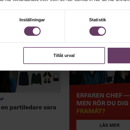
Inställningar
Statistik
Tillåt urval
ERFAREN CHEF —
ap
MEN RÖR DU DIG
 en partiledare vara
FRAMÅT?
LÄS MER