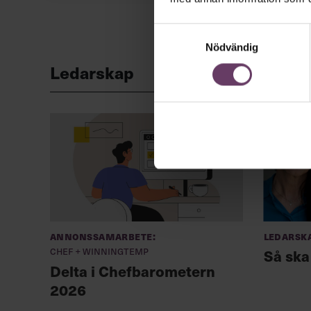
Samtyckesval
Nödvändig
Ledarskap
Annonssamarbete:
Ledarsk
Chef + Winningtemp
Så ska
Delta i Chefbarometern
2026