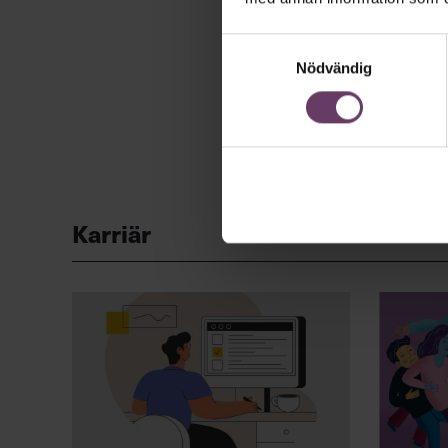
Samtyckesval
Nödvändig
Karriär