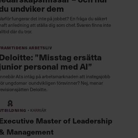
du undviker dem
Varför fungerar det inte på jobbet? En fråga du säkert
haft anledning att ställa dig som chef. Svaren finns inte
alltid där du tror.
Framtidens arbetsliv
Deloitte: ”Misstag ersätta
junior personal med AI”
Innebär AI:s intåg på arbetsmarknaden att instegsjobb
för ungdomar oundvikligen försvinner? Nej, menar
revisionsjätten Deloitte.
·
Utbildning
Karriär
Executive Master of Leadership
& Management