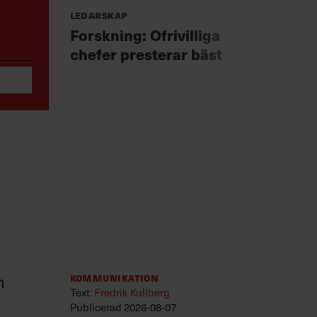
Ledarskap
Anno
Chef +
Forskning: Ofrivilliga
Fast
chefer presterar bäst
för 
n
Kommunikation
Text:
Fredrik Kullberg
Publicerad
2026-08-07