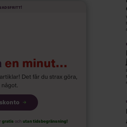
nadsfritt!
a
en minut…
 artiklar! Det får du strax göra,
a något
.
iskonto
ar
gratis
och
utan tidsbegränsning!