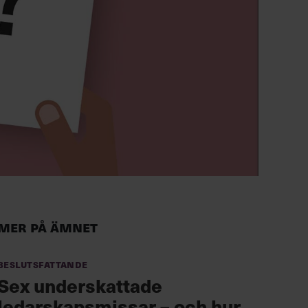
Mer på ämnet
Beslutsfattande
Sex underskattade
ledarskapsmissar – och hur