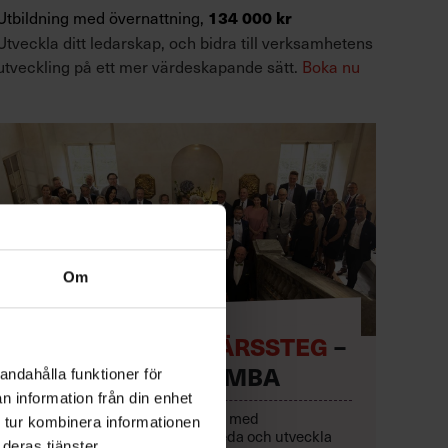
Utbildning med övernattning,
134 000 kr
Utveckla ditt ledarskap, och bidra till verksamhetens
utveckling på ett mer värdeskapande sätt.
Boka nu
Om
TA NÄSTA KARRIÄRSSTEG
–
MED EXECUTIVE MBA
andahålla funktioner för
n information från din enhet
Lyft lönsamheten och karriären med
 tur kombinera informationen
ett
helhetsperspektiv
på att leda och utveckla
deras tjänster.