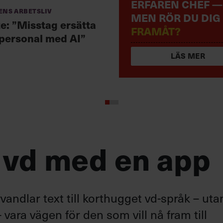
ERFAREN CHEF —
ens arbetsliv
MEN RÖR DU DIG
te: ”Misstag ersätta
FRAMÅT?
 personal med AI”
LÄS MER
 vd med en app
andlar text till korthugget vd-språk – uta
 vara vägen för den som vill nå fram till