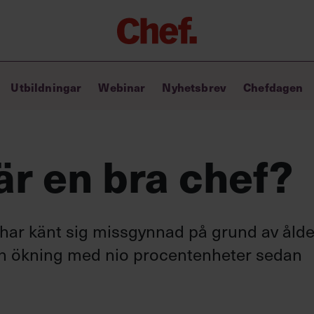
Chefakademin+
Utbildningar
Webinar
Nyhetsbrev
Chefdagen
Lyft ditt ledarskap med C+
Masterclass
Verktyg i vardagen
Ledarskapsbiblioteket
r en bra chef?
Ledarskapstest
Chef GPT – din chefsassistent i
fickan
har känt sig missgynnad på grund av ålde
en ökning med nio procentenheter sedan