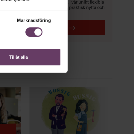
verksamhet –
med affärsfokus
. I vår unikt flexibla
Executive MBA
får du träning, praktisk nytta och
ett exklusivt chefsnätverk.
Marknadsföring
LÄS MER
Tillåt alla