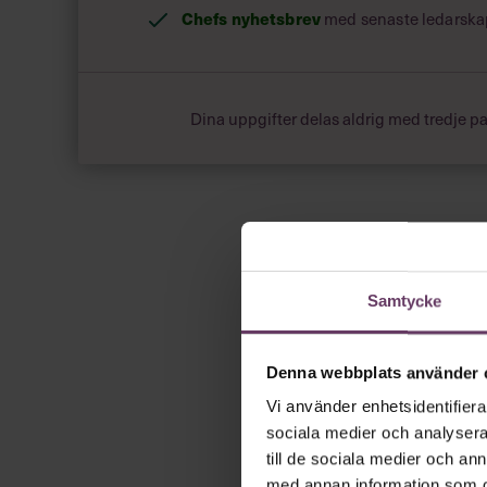
Chefs nyhetsbrev
med senaste ledarska
Dina uppgifter delas aldrig med tredje pa
Samtycke
Denna webbplats använder 
Vi använder enhetsidentifierar
sociala medier och analysera 
till de sociala medier och a
med annan information som du 