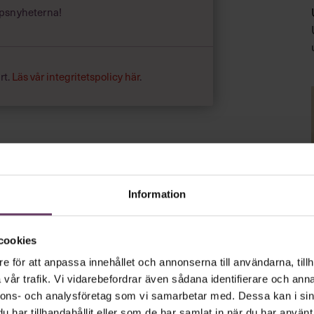
psnyheterna!
rt.
Läs vår integritetspolicy här
.
Information
cookies
e för att anpassa innehållet och annonserna till användarna, tillh
vår trafik. Vi vidarebefordrar även sådana identifierare och anna
nnons- och analysföretag som vi samarbetar med. Dessa kan i sin
har tillhandahållit eller som de har samlat in när du har använt 