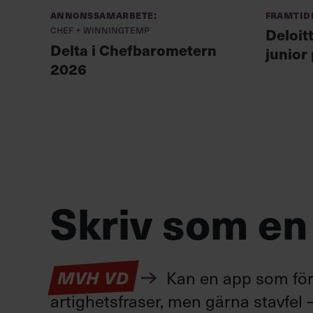
Annonssamarbete:
Framtid
Chef + Winningtemp
Deloit
Delta i Chefbarometern
junior
2026
Skriv som en
Kan en app som förv
MVH VD
artighetsfraser, men gärna stavfel –