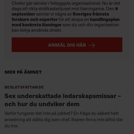
Chefer går sönder i felbyggda organisationer. Nu är det
dags att rikta strålkastarljuset mot lösningarna. Den
9
september
samlar vi några av
Sveriges främsta
forskare och experter
för att skapa en
handlingsplan
med konkreta lösningar
som du och din organisation
kan börja använda direkt.
ANMÄL DIG HÄR
Mer på ämnet
Beslutsfattande
Sex underskattade ledarskapsmissar –
och hur du undviker dem
Varför fungerar det inte på jobbet? En fråga du säkert haft
anledning att ställa dig som chef. Svaren finns inte alltid där
du tror.