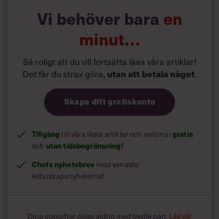
Direkt efter Essity hittar vi Volvo Cars följt av Siemens.
Vi behöver bara
en
Ikea som vann priset mellan åren 2014-2016 har fått en
hedrande plats i tävlingens ”Hall of Fame” och fick därför
minut…
inte vara med i år.
Så roligt att du vill fortsätta läsa våra artiklar!
Det får du strax göra,
.
utan att betala något
Skapa ditt gratiskonto
Tillgång
till våra låsta artiklar och webinar
gratis
och
utan tidsbegränsning!
Chefs nyhetsbrev
med senaste
ledarskapsnyheterna!
Dina uppgifter delas aldrig med tredje part.
Läs vår