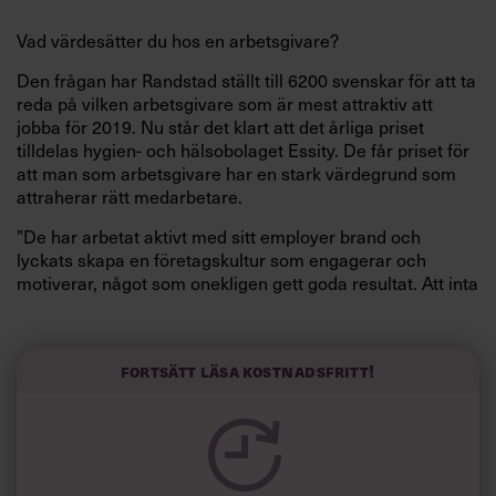
Vad värdesätter du hos en arbetsgivare?
Den frågan har Randstad ställt till 6200 svenskar för att ta
reda på vilken arbetsgivare som är mest attraktiv att
jobba för 2019. Nu står det klart att det årliga priset
tilldelas hygien- och hälsobolaget Essity. De får priset för
att man som arbetsgivare har en stark värdegrund som
attraherar rätt medarbetare.
”De har arbetat aktivt med sitt employer brand och
lyckats skapa en företagskultur som engagerar och
motiverar, något som onekligen gett goda resultat. Att inta
förstaplatsen är otroligt imponerande med dagens hårda
konkurrens”, säger Johan Lagercrantz, VD på Randstad.
Fortsätt läsa kostnadsfritt!
Läs också:
Här är företaget där alla
sätter varandras löner