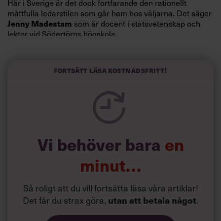
Här i Sverige är det dock fortfarande den rationellt
måttfulla ledarstilen som går hem hos väljarna. Det säger
som är docent i statsvetenskap och
Jenny Madestam
lektor vid Södertörns högskola.
”Svenskarna tar politik på allvar och brukar uppskatta
politiker som har framtoningen av att vara kunniga,
Fortsätt läsa kostnadsfritt!
kompetenta och stå med båda fötterna på jorden. Hellre
en tråkig partiledare i foträta skor än en känslomässig
spelevink i högklackat, är hur jag brukar sammanfatta de
önskningar som svenskarna för fram i undersökningar.”
Läs mer:
Vi behöver bara
en
Siri Wikander: ”Led som i
början av pandemin”
minut…
Så roligt att du vill fortsätta läsa våra artiklar!
Det får du strax göra,
.
utan att betala något