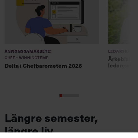
Annonssamarbete:
Ledarskap
Chef + Winningtemp
Ärkebiskopen
ledare att 
Delta i Chefbarometern 2026
Längre semester,
längre liv