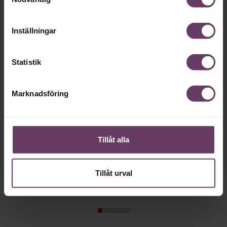
Karriär
Inställningar
Statistik
Marknadsföring
Annonssamarbete:
Framtidens 
Tillåt alla
Chef + Winningtemp
Deloitte: ”
personal m
Delta i Chefbarometern 2026
Tillåt urval