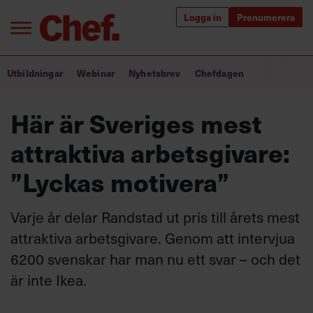
Logga in
Prenumerera
Bra ledare förändrar världen
Utbildningar
Webinar
Nyhetsbrev
Chefdagen
Innehåll från Chef
Här är Sveriges mest
Utbildning för ledare
attraktiva arbetsgivare:
Chefakademin+
”Lyckas motivera”
Populära utbildningar
Varje år delar Randstad ut pris till årets mest
attraktiva arbetsgivare. Genom att intervjua
6200 svenskar har man nu ett svar – och det
Annonsera
Om oss
är inte Ikea.
Kontakta oss
Kundservice