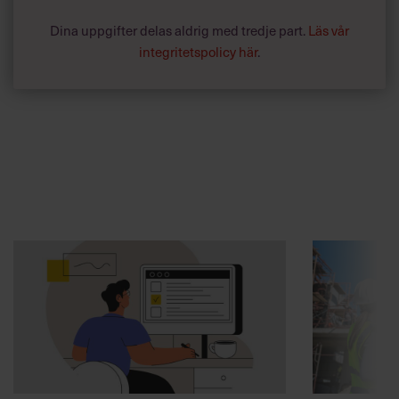
Dina uppgifter delas aldrig med tredje part.
Läs vår
integritetspolicy här
.
Annonssamarbete:
Arbetsmiljö
Chef + Winningtemp
”Djupa, str
byggchefer
Delta i Chefbarometern 2026