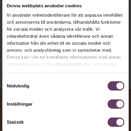
artighetsfraser, men gärna stavfel – vara
Denna webbplats använder cookies
vägen för den som vill nå fram till
Vi använder enhetsidentifierare för att anpassa innehållet
toppcheferna?
och annonserna till användarna, tillhandahålla funktioner
för sociala medier och analysera vår trafik. Vi
vidarebefordrar även sådana identifierare och annan
information från din enhet till de sociala medier och
Kommunikation
Text:
Fredrik Kullberg
annons- och analysföretag som vi samarbetar med.
Publicerad
2026-08-07
Dessa kan i sin tur kombinera informationen med annan
information som du har tillhandahållit eller som de har
samlat in när du har använt deras tjänster.
Samtyckesval
Nödvändig
Inställningar
Statistik