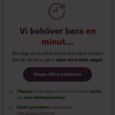
tjänar, och behöver inte ägna energi åt att spekulera om
det. Eller gå omkring och vara missnöjd över
löneskillnader som kanske inte ens existerar”, säger han.
Vi behöver bara
en
Läs också:
Chef undersökning: Så
minut…
många chefer är obekväma –
inför lönesamtalet
Så roligt att du vill fortsätta läsa våra artiklar!
Det får du strax göra,
.
utan att betala något
Skapa ditt gratiskonto
Tillgång
till våra låsta artiklar och webinar
gratis
och
utan tidsbegränsning!
Chefs nyhetsbrev
med senaste
ledarskapsnyheterna!