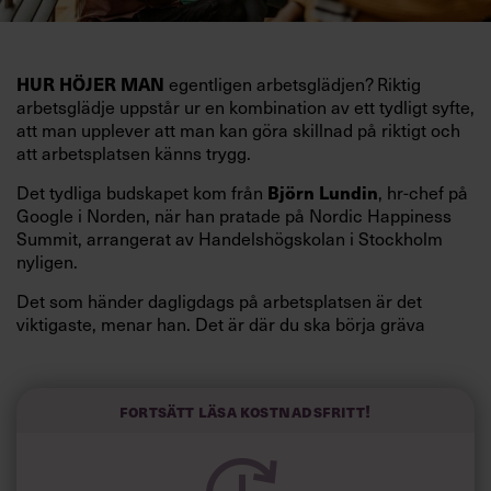
egentligen arbetsglädjen? Riktig
HUR HÖJER MAN
arbetsglädje uppstår ur en kombination av ett tydligt syfte,
att man upplever att man kan göra skillnad på riktigt och
att arbetsplatsen känns trygg.
Det tydliga budskapet kom från
, hr-chef på
Björn Lundin
Google i Norden, när han pratade på Nordic Happiness
Summit, arrangerat av Handelshögskolan i Stockholm
nyligen.
Det som händer dagligdags på arbetsplatsen är det
viktigaste, menar han. Det är där du ska börja gräva
redan i dag.
Här är Björn Lundins tre enkla åtgärder som tagit skruv
och höjt arbetsglädjen på Google:
Fortsätt läsa kostnadsfritt!