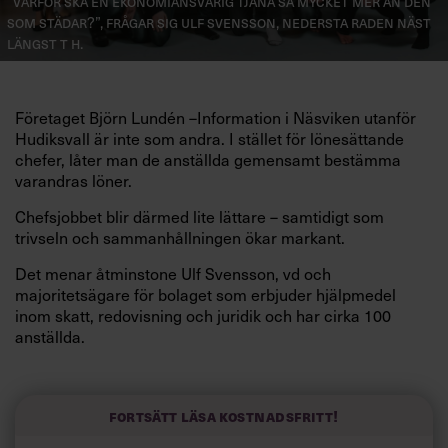
”Varför ska en ekonomiansvarig tjäna så mycket mer än den
som städar?”, frågar sig Ulf Svensson, nedersta raden näst
längst t h.
F
öretaget
Björn Lundén –
I
nformation i Näsviken utanför
Hudiksvall är inte som andra. I
stället för lönesättande
chefer, låter man de anställda gemensamt bestämma
varandras löner.
Chefsjobbet blir därmed lite lättare – samtidigt som
trivseln och sammanhållningen ökar markant.
Det menar åtminstone Ulf Svensson, vd och
majoritetsägare för bolaget som erbjuder hjälpmedel
inom skatt, redovisning och juridik och har cirka 100
anställda.
”Det handlar om sunt förnuft. Att de man jobbar närmast
ihop med, också är bäst skickade att bedöma ens
prestation och lön är för mig en självklarhet. En fördel är
Fortsätt läsa kostnadsfritt!
också att lönesättningen är öppen. Man vet vad alla