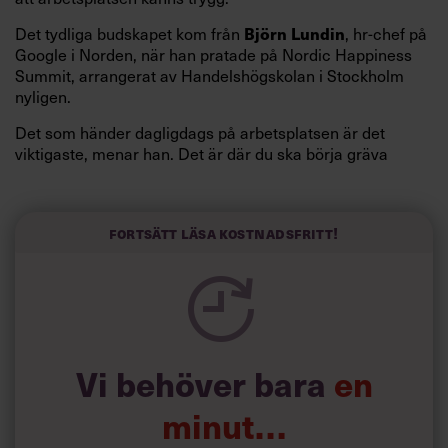
Björn Lundin
Det tydliga budskapet kom från
, hr-chef på
Google i Norden, när han pratade på Nordic Happiness
Summit, arrangerat av Handelshögskolan i Stockholm
nyligen.
Det som händer dagligdags på arbetsplatsen är det
viktigaste, menar han. Det är där du ska börja gräva
redan i dag.
Här är Björn Lundins tre enkla åtgärder som tagit skruv
och höjt arbetsglädjen på Google:
Fortsätt läsa kostnadsfritt!
Vi behöver bara
en
minut…