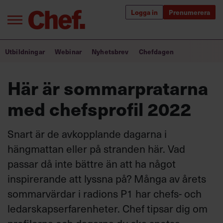
Logga in
Prenumerera
Bra ledare förändrar världen
Utbildningar
Webinar
Nyhetsbrev
Chefdagen
Innehåll från Chef
Här är sommarpratarna
Utbildning för ledare
med chefsprofil 2022
Chefakademin+
Snart är de avkopplande dagarna i
Populära utbildningar
hängmattan eller på stranden här. Vad
passar då inte bättre än att ha något
inspirerande att lyssna på? Många av årets
Annonsera
sommarvärdar i radions P1 har chefs- och
Om oss
ledarskapserfarenheter. Chef tipsar dig om
Kontakta oss
Kundservice