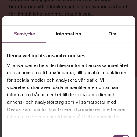
berättar om sitt ledarskap och sin motivation i arbetet
för jämställdhet och mot sexuellt våld.
Samtycke
Information
Om
NYTTA
Få en inblick i hur Ida Östensson tänker kring rättvisa,
hälsa, och att leda genom andra – men också
Denna webbplats använder cookies
nazisthot och traumahantering på arbetsplatsen.
Vi använder enhetsidentifierare för att anpassa innehållet
och annonserna till användarna, tillhandahålla funktioner
för sociala medier och analysera vår trafik. Vi
vidarebefordrar även sådana identifierare och annan
HON HAR KÖRT ETT
crossfit-pass på morgonen. För att
information från din enhet till de sociala medier och
hon lärt sig vikten av återhämtning och för att tuff träning
annons- och analysföretag som vi samarbetar med.
låter tankarna vila. ”Meditation funkar inte på mig. Det är
Dessa kan i sin tur kombinera informationen med annan
när jag får ta i som jag rensar huvudet”, säger hon.
information som du har tillhandahållit eller som de har
Ida Östensson
samlat in när du har använt deras tjänster.
är generalsekreterare för ChildX, en
organisation som arbetar för att stoppa människohandel
Samtyckesval