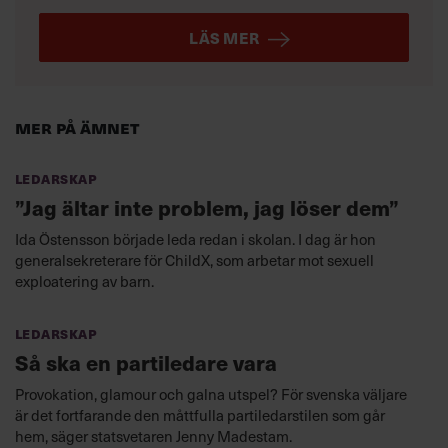
LÄS MER
Mer på ämnet
Ledarskap
”Jag ältar inte problem, jag löser dem”
Ida Östensson började leda redan i skolan. I dag är hon
generalsekreterare för ChildX, som arbetar mot sexuell
exploatering av barn.
Ledarskap
Så ska en partiledare vara
Provokation, glamour och galna utspel? För svenska väljare
är det fortfarande den måttfulla partiledarstilen som går
hem, säger statsvetaren Jenny Madestam.