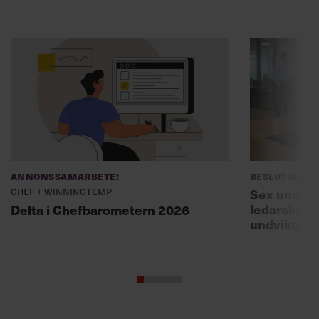
Annonssamarbete:
Beslutsfatt
Chef + Winningtemp
Sex unders
ledarskaps
Delta i Chefbarometern 2026
undviker 