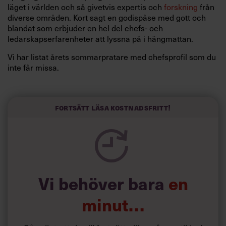
läget i världen och så givetvis expertis och
forskning
från
diverse områden. Kort sagt en godispåse med gott och
blandat som erbjuder en hel del chefs- och
ledarskapserfarenheter att lyssna på i hängmattan.
Vi har listat årets sommarpratare med chefsprofil som du
inte får missa.
29 juni
Gudrun Persson
är docent i slaviska språk vid
Stockholms universitet
och expert på rysk utrikes- och
Fortsätt läsa kostnadsfritt!
säkerhetspolitik samt forskningsledare vid Totalförsvarets
forskningsinstitut (FOI). Under våren har hon varit en
återkommande expert i nyhetsrapporteringen för att
kommentera Rysslands invasion av Ukraina.
Sommarpratat ska handla om vad man kan lära sig av
historien genom att vara nyfiken och att ifrågasätta.
Vi behöver bara
en
minut…