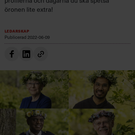
profilerna och dagarna du ska spetsa
Villkor och policy för
öronen lite extra!
personuppgiftsbehandling
Sök
Ledarskap
efter:
Publicerad
2022-06-09
Logga in
Prenumerera