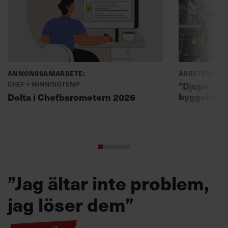
Annonssamarbete:
Arbetsmiljö
Chef + Winningtemp
”Djupa, str
byggchefer
Delta i Chefbarometern 2026
”Jag ältar inte problem,
jag löser dem”