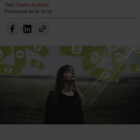
Villkor och policy för
Text:
Fredrik Kullberg
Publicerad
2018-12-10
personuppgiftsbehandling
Sök
efter:
Logga in
Prenumerera