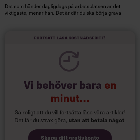
Det som händer dagligdags på arbetsplatsen är det
viktigaste, menar han. Det är där du ska börja gräva
redan i dag.
Här är Björn Lundins tre enkla åtgärder som tagit skruv
och höjt arbetsglädjen på Google:
Fortsätt läsa kostnadsfritt!
Vi behöver bara
en
minut…
Så roligt att du vill fortsätta läsa våra artiklar!
Det får du strax göra,
utan att betala något
.
Skapa ditt gratiskonto