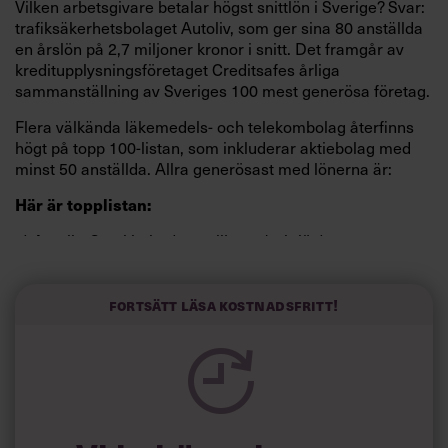
Vilken arbetsgivare
betalar högst snittlön i Sverige? Svar:
trafiksäkerhetsbolaget Autoliv, som ger sina 80 anställda
en årslön på 2,7 miljoner kronor i snitt. Det framgår av
kreditupplysningsföretaget Creditsafes årliga
sammanställning av Sveriges 100 mest generösa företag.
Flera välkända läkemedels- och telekombolag återfinns
högt på topp 100-listan, som inkluderar aktiebolag med
minst 50 anställda. Allra generösast med lönerna är:
Här är topplistan:
1) Autoliv, Stockholm (2,7 miljoner/snittlön)
2) Intrum, Nacka (2 miljoner)
Fortsätt läsa kostnadsfritt!