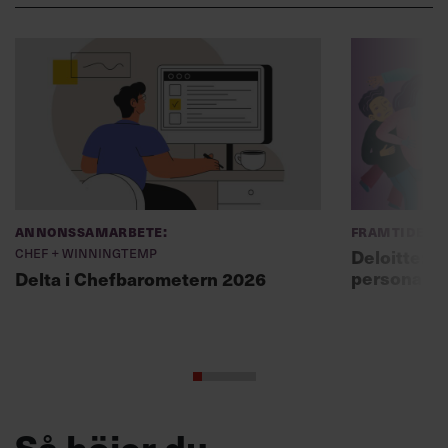
Annonssamarbete:
Framtidens 
Chef + Winningtemp
Deloitte: ”
personal m
Delta i Chefbarometern 2026
Så höjer du