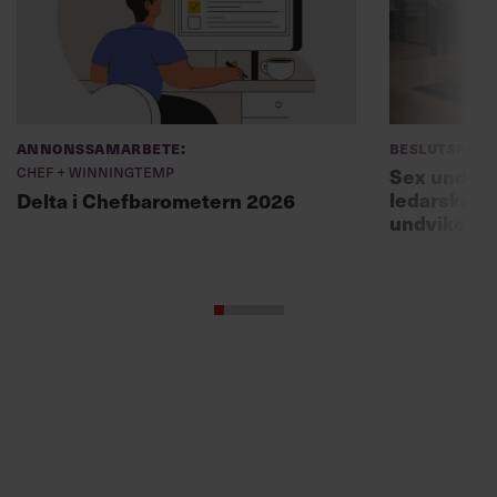
Annonssamarbete:
Beslutsfatt
Chef + Winningtemp
Sex unders
ledarskaps
Delta i Chefbarometern 2026
undviker 