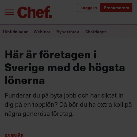
Logga in
Prenumerera
Bra ledare förändrar världen
Utbildningar
Webinar
Nyhetsbrev
Chefdagen
Innehåll från Chef
Här är företagen i
Utbildning för ledare
Sverige med de högsta
Chefakademin+
lönerna
Populära utbildningar
Funderar du på byta jobb och har siktat in
dig på en topplön? Då bör du ha extra koll på
några generösa företag.
Annonsera
Om oss
Kontakta oss
Kundservice
Karriär