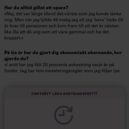
Villkor och policy för
Har du alltid gillat att spara?
personuppgiftsbehandling
»Nej, det var länge bland det värsta som jag kunde tänka
mig. Men när jag fyllde 45 insåg jag att jag ’bara’ hade 20
år kvar till pensionen och kom fram till att det är nästan
Sök
lika illa att dö ung som att vara gammal och ha det
efter:
knapert.«
På tio år har du gjort dig ekonomiskt oberoende, hur
gjorde du?
»I snitt har jag fått 20 procents avkastning varje år på
fonder. Jag har fem investeringsregler som jag följer (se
ruta) och lägger en kvart i veckan på att hålla koll.«
Logga in
Trots din för­mögenhet jobbar du fortfarande?
Fortsätt läsa kostnadsfritt!
»Ja. Jag skulle kunna sluta om jag var tvungen, men jag
Prenumerera
har så roligt på jobbet.«
Hur mycket sparar du?
»Förutom min tjänstepension har jag lagt in cirka 2 500