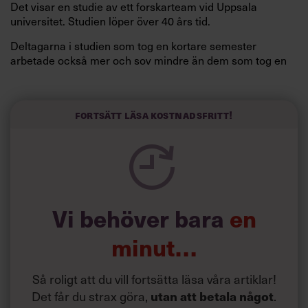
Det visar en studie av ett forskarteam vid Uppsala
universitet. Studien löper över 40 års tid.
Deltagarna i studien som tog en kortare semester
arbetade också mer och sov mindre än dem som tog en
längre semester, vilket ytterligare ökade stressen i deras
liv.
Forskarna tror sig dessutom kunna uttyda att en längre
Fortsätt läsa kostnadsfritt!
semester har större betydelse för långlevnad än andra
försök att förändra livsstilsvanor.
Vi behöver bara
en
minut…
Så roligt att du vill fortsätta läsa våra artiklar!
Det får du strax göra,
utan att betala något
.