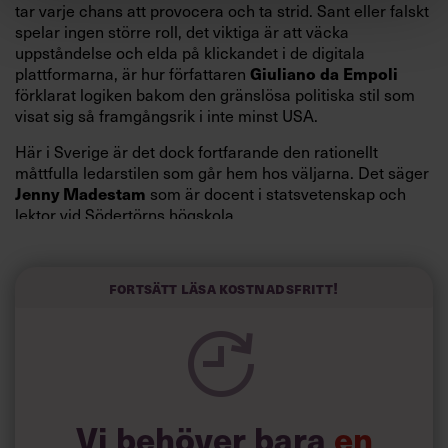
tar varje chans att provocera och ta strid. Sant eller falskt
spelar ingen större roll, det viktiga är att väcka
uppståndelse och elda på klickandet i de digitala
Giuliano da Empoli
plattformarna, är hur författaren
förklarat logiken bakom den gränslösa politiska stil som
visat sig så framgångsrik i inte minst USA.
Här i Sverige är det dock fortfarande den rationellt
måttfulla ledarstilen som går hem hos väljarna. Det säger
Jenny Madestam
som är docent i statsvetenskap och
lektor vid Södertörns högskola.
”Svenskarna tar politik på allvar och brukar uppskatta
politiker som har framtoningen av att vara kunniga,
Fortsätt läsa kostnadsfritt!
kompetenta och stå med båda fötterna på jorden. Hellre
en tråkig partiledare i foträta skor än en känslomässig
spelevink i högklackat, är hur jag brukar sammanfatta de
önskningar som svenskarna för fram i undersökningar.”
Läs mer:
Vi behöver bara
en
Siri Wikander: ”Led som i