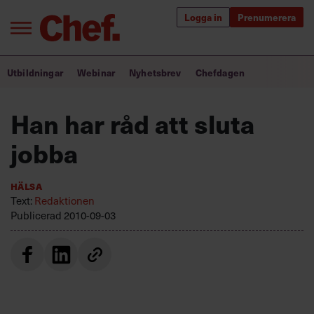
Logga in
Prenumerera
Bra ledare förändrar världen
Utbildningar
Webinar
Nyhetsbrev
Chefdagen
Innehåll från Chef
Han har råd att sluta
Utbildning för ledare
jobba
Chefakademin+
Hälsa
Populära utbildningar
Text:
Redaktionen
Publicerad
2010-09-03
Annonsera
Om oss
Kontakta oss
Kundservice