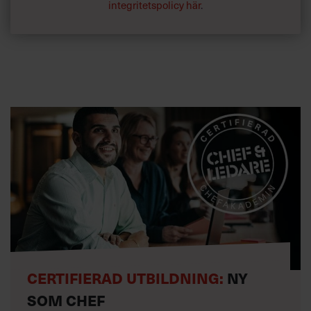
integritetspolicy här
.
CERTIFIERAD UTBILDNING:
NY
SOM CHEF