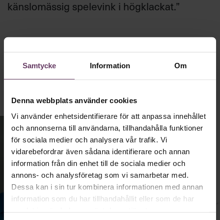
känslomässig spelevink i högklackat.”
Ledarskap
Text:
Fredrik Kullberg
Publicerad
2026-08-03
Samtycke
Information
Om
Denna webbplats använder cookies
Vi använder enhetsidentifierare för att anpassa innehållet
och annonserna till användarna, tillhandahålla funktioner
för sociala medier och analysera vår trafik. Vi
vidarebefordrar även sådana identifierare och annan
information från din enhet till de sociala medier och
annons- och analysföretag som vi samarbetar med.
Dessa kan i sin tur kombinera informationen med annan
information som du har tillhandahållit eller som de har
samlat in när du har använt deras tjänster.