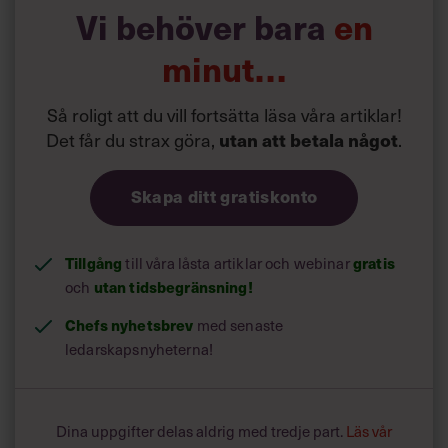
kronor varje månad. Under några år har jag satt det här
Vi behöver bara
en
sparandet främst. Men jag har inte levt snålt.«
minut…
Vad ska du göra med pengarna?
»Målet är att leva precis som vanligt och ha samma lön
Så roligt att du vill fortsätta läsa våra artiklar!
när jag går i pension som jag har nu. Det handlar inte om
Det får du strax göra,
utan att betala något
.
ett liv i lyx.«
Skapa ditt gratiskonto
Tillgång
gratis
till våra låsta artiklar och webinar
utan tidsbegränsning!
och
Chefs nyhetsbrev
med senaste
ledarskapsnyheterna!
Dina uppgifter delas aldrig med tredje part.
Läs vår