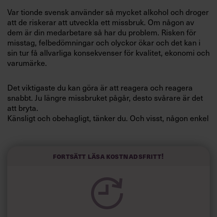
Villkor och policy för
Var tionde svensk använder så mycket alkohol och droger
personuppgiftsbehandling
att de riskerar att utveckla ett missbruk. Om någon av
dem är din medarbetare så har du problem. Risken för
misstag, felbedömningar och olyckor ökar och det kan i
Sök
sin tur få allvarliga konsekvenser för kvalitet, ekonomi och
efter:
varumärke.
Det viktigaste du kan göra är att reagera och reagera
snabbt. Ju längre missbruket pågår, desto svårare är det
att bryta.
Känsligt och obehagligt, tänker du. Och visst, någon enkel
uppgift är det inte. Men om du gör rätt från början är
mycket vunnet.
Logga in
Fortsätt läsa kostnadsfritt!
Nyckeln till framgång stavas dokumentation. Med rätt
Prenumerera
papper på bordet kan du åstadkomma förändring och visa
att du har gjort din del om det blir skarpt läge.
Ofta är det en enstaka händelse som är den utlösande
faktorn när en chef reagerar på missbruk. Det kan vara en
olycka, att medarbetaren kommer påverkad till jobbet