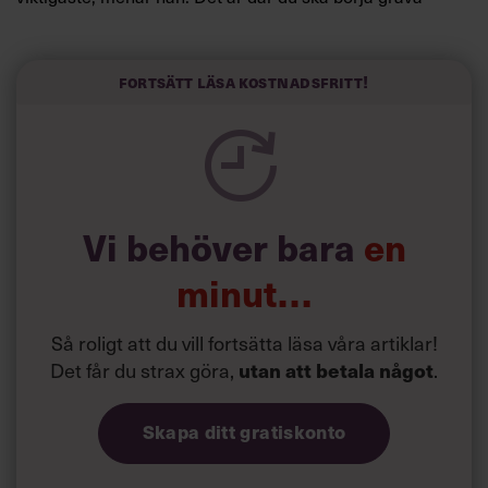
redan i dag.
Här är Björn Lundins tre enkla åtgärder som tagit skruv
och höjt arbetsglädjen på Google:
Fortsätt läsa kostnadsfritt!
Vi behöver bara
en
minut…
Så roligt att du vill fortsätta läsa våra artiklar!
Det får du strax göra,
utan att betala något
.
Skapa ditt gratiskonto