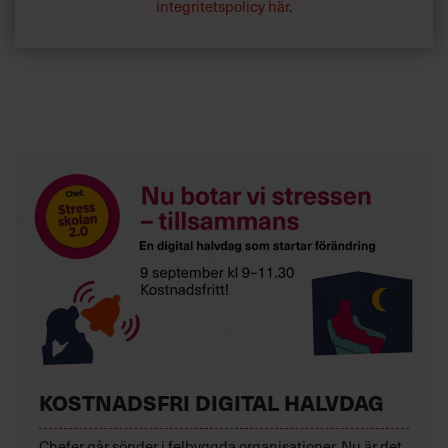
integritetspolicy här
.
KOSTNADSFRI DIGITAL HALVDAG
Chefer går sönder i felbyggda organisationer. Nu är det