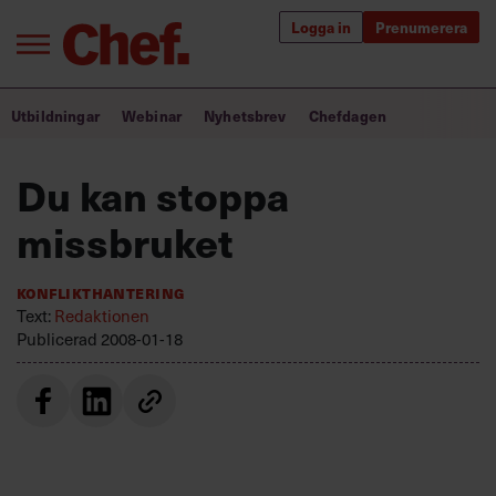
Logga in
Prenumerera
Bra ledare förändrar världen
Utbildningar
Webinar
Nyhetsbrev
Chefdagen
Innehåll från Chef
Du kan stoppa
Utbildning för ledare
missbruket
Chefakademin+
Konflikthantering
Populära utbildningar
Text:
Redaktionen
Publicerad
2008-01-18
Annonsera
Om oss
Kontakta oss
Kundservice