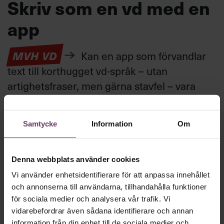
Skriv som en vd med en
app
MVH VD
Kan en app som förvandlar
text till korthugget vd-språk – utan
artighetsfraser, men gärna stavfel – vara
vägen för den som vill nå fram till
toppcheferna?
Samtycke
Information
Om
Kommunikation
Denna webbplats använder cookies
Text:
Fredrik Kullberg
Publicerad
2026-08-07
Vi använder enhetsidentifierare för att anpassa innehållet
och annonserna till användarna, tillhandahålla funktioner
för sociala medier och analysera vår trafik. Vi
vidarebefordrar även sådana identifierare och annan
information från din enhet till de sociala medier och