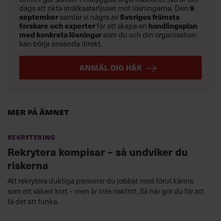
dags att rikta strålkastarljuset mot lösningarna. Den
9
september
samlar vi några av
Sveriges främsta
forskare och experter
för att skapa en
handlingsplan
med konkreta lösningar
som du och din organisation
kan börja använda direkt.
ANMÄL DIG HÄR
Mer på ämnet
Rekrytering
Rekrytera kompisar – så undviker du
riskerna
Att rekrytera duktiga personer du jobbat med förut känns
som ett säkert kort – men är inte riskfritt. Så här gör du för att
få det att funka.