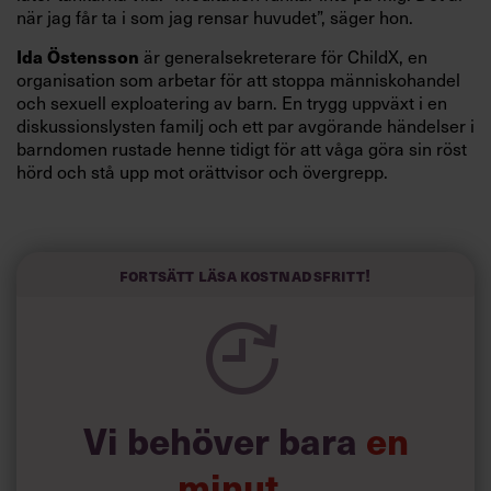
när jag får ta i som jag rensar huvudet”, säger hon.
Ida Östensson
är generalsekreterare för ChildX, en
organisation som arbetar för att stoppa människohandel
och sexuell exploatering av barn. En trygg uppväxt i en
diskussionslysten familj och ett par avgörande händelser i
barndomen rustade henne tidigt för att våga göra sin röst
hörd och stå upp mot orättvisor och övergrepp.
Fokuset på lösningar och målinriktade kampanjer har
präglat hela hennes karriär.
”Jag ältar inte problem, jag löser dem”, säger hon.
Fortsätt läsa kostnadsfritt!
Vi behöver bara
en
minut…