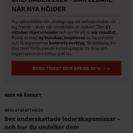
NÅR NYA HÖJDER
Hur säkerställer din chefsgrupp att verksamheten rör
21
sig framåt – även när omvärlden är osäker? Den
oktober
röjer vi hinder
når resultat.
och ser till att ni
ny kunskap,
inspireras
Rusta er med
av toppchefer
konkreta verktyg
och få experternas
.
Skräddarsy din
dag med fördjupande kunskapsspår för dina och
organisationens behov just nu.
BOKA TIDIGT OCH SPARA 30 %
Mer på ämnet
Beslutsfattande
Sex underskattade ledarskapsmissar –
och hur du undviker dem