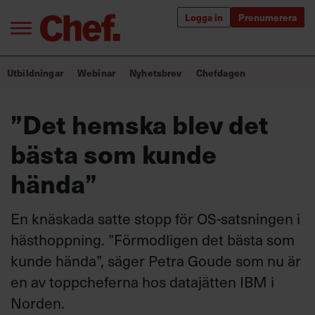
Logga in
Prenumerera
Bra ledare förändrar världen
Utbildningar
Webinar
Nyhetsbrev
Chefdagen
Innehåll från Chef
”Det hemska blev det
Utbildning för ledare
bästa som kunde
Chefakademin+
hända”
Populära utbildningar
En knäskada satte stopp för OS-satsningen i
hästhoppning. ”Förmodligen det bästa som
kunde hända”, säger Petra Goude som nu är
Annonsera
Om oss
en av toppcheferna hos datajätten IBM i
Kontakta oss
Norden.
Kundservice