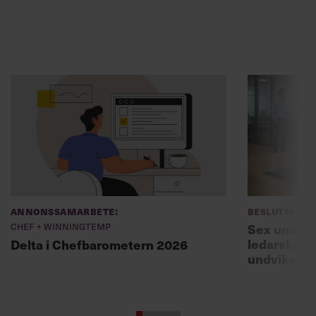
Annonssamarbete:
Beslutsfatt
Chef + Winningtemp
Sex unders
ledarskaps
Delta i Chefbarometern 2026
undviker 