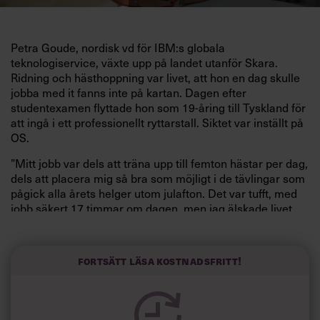
P
etra Goude,
nordisk vd för IBM:s globala
teknologiservice, växte upp på landet utanför Skara.
Ridning och hästhoppning var livet, att hon en dag skulle
jobba med it fanns inte på kartan. Dagen efter
studentexamen flyttade hon som
19-åring till Tyskland för
att ingå i ett professio
nellt ryttarstall. Siktet var inställt på
OS.
”Mitt jobb var dels att träna upp till femton
hästar per dag,
dels att placera mig så bra som möjligt i de tävlingar som
pågick alla
årets helger utom julafton. Det var tufft, med
jobb säkert 17 timmar om dagen, men jag älskade livet
som ryttare”, säger Petra Goude.
Efter ett år skadade hon knäet så allvarligt att planerna
Fortsätt läsa kostnadsfritt!
gick i stöpet. Petra Goude fick sluta rida.
”Det var hemskt, såklart. En stor sorg. Men förmodligen
det bästa som kunde hända mig. Skadan tvingade mig till
ett annat liv, och blev början till något nytt och väldigt