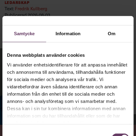
Samtycke
Information
Om
Denna webbplats använder cookies
Vi använder enhetsidentifierare för att anpassa innehållet
och annonserna till användarna, tillhandahålla funktioner
för sociala medier och analysera vår trafik. Vi
vidarebefordrar även sådana identifierare och annan
information från din enhet till de sociala medier och
Jenny Madestam, docent i statsvetenskap.
annons- och analysföretag som vi samarbetar med.
Dessa kan i sin tur kombinera informationen med annan
information som du har tillhandahållit eller som de har
VAD
samlat in när du har använt deras tjänster.
Statsvetaren Jenny Madestam, lektor vid Södertörns
Samtyckesval