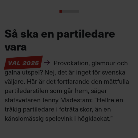
Så ska en partiledare
vara
VAL 2026
Provokation, glamour och
galna utspel? Nej, det är inget för svenska
väljare. Här är det fortfarande den måttfulla
partiledarstilen som går hem, säger
statsvetaren Jenny Madestam: ”Hellre en
tråkig partiledare i foträta skor, än en
känslomässig spelevink i högklackat.”
Ledarskap
Text:
Fredrik Kullberg
Publicerad
2026-08-03