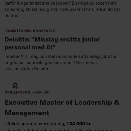
Varför fungerar det inte på jobbet? En fråga du säkert haft
anledning att ställa dig som chef. Svaren finns inte alltid där
du tror.
Framtidens arbetsliv
Deloitte: ”Misstag ersätta junior
personal med AI”
Innebär AI:s intåg på arbetsmarknaden att instegsjobb för
ungdomar oundvikligen försvinner? Nej, menar
revisionsjätten Deloitte.
·
Utbildning
Karriär
Executive Master of Leadership &
Management
134 000 kr
Utbildning med övernattning,
Utveckla ditt ledarskap, och bidra till verksamhetens