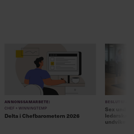
Annonssamarbete:
Beslutsfatt
Chef + Winningtemp
Sex unders
ledarskaps
Delta i Chefbarometern 2026
undviker 