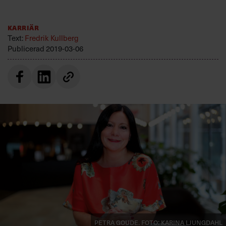
Villkor och policy för
personuppgiftsbehandling
Karriär
Text:
Fredrik Kullberg
Publicerad
2019-03-06
Sök
efter:
Logga in
Prenumerera
Petra Goude. Foto: Karina Ljungdahl