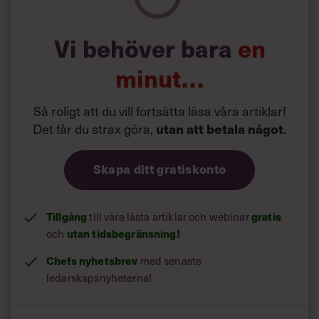
spännande. En aspekt som jag just då hade rätt svårt att
ta in.”
Vi behöver bara
en
P
etra Goudes
första ”vanliga” jobb blev som fältsäljare av
minut…
hästprylar åt en före detta sponsor. Hon kunde allt
om
produkterna, men visste ingenting om försäljning.
Så roligt att du vill fortsätta läsa våra artiklar!
Det får du strax göra,
utan att betala något
.
Skapa ditt gratiskonto
Tillgång
gratis
till våra låsta artiklar och webinar
utan tidsbegränsning!
och
Chefs nyhetsbrev
med senaste
ledarskapsnyheterna!