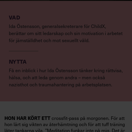
VAD
Ida Östensson, generalsekreterare för ChildX,
berättar om sitt ledarskap och sin motivation i arbetet
för jämställdhet och mot sexuellt våld.
NYTTA
Få en inblick i hur Ida Östensson tänker kring rättvisa,
hälsa, och att leda genom andra – men också
nazisthot och traumahantering på arbetsplatsen.
HON HAR KÖRT ETT
crossfit-pass på morgonen. För att
hon lärt sig vikten av återhämtning och för att tuff träning
låter tankarna vila. ”Meditation funkar inte på mig. Det är