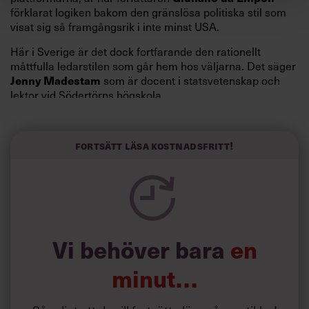
Här i Sverige är det dock fortfarande den rationellt
måttfulla ledarstilen som går hem hos väljarna. Det säger
Jenny Madestam
som är docent i statsvetenskap och
lektor vid Södertörns högskola.
”Svenskarna tar politik på allvar och brukar uppskatta
politiker som har framtoningen av att vara kunniga,
Fortsätt läsa kostnadsfritt!
kompetenta och stå med båda fötterna på jorden. Hellre
en tråkig partiledare i foträta skor än en känslomässig
spelevink i högklackat, är hur jag brukar sammanfatta de
önskningar som svenskarna för fram i undersökningar.”
Läs mer:
Vi behöver bara
en
Siri Wikander: ”Led som i
början av pandemin”
minut…
Så roligt att du vill fortsätta läsa våra artiklar!
Det får du strax göra,
utan att betala något
.