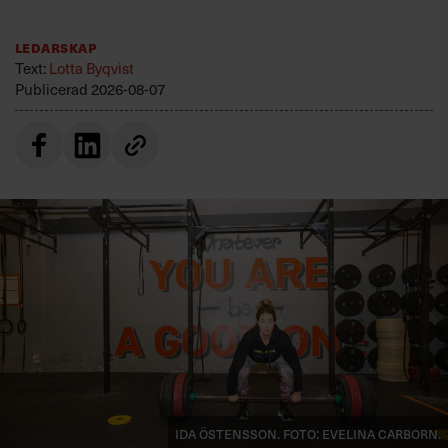
Ledarskap
Text:
Lotta Byqvist
Publicerad
2026-08-07
Ida Östensson. Foto: Evelina Carborn.