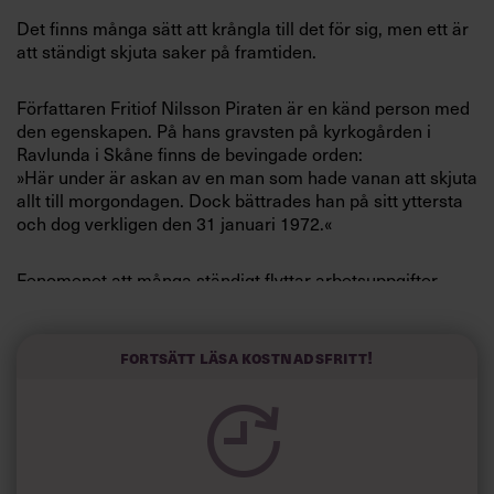
Villkor och policy för
Det finns många sätt att krångla till det för sig, men ett är
personuppgiftsbehandling
att ständigt skjuta saker på framtiden.
Författaren Fritiof Nilsson Piraten är en känd person med
Sök
den egenskapen. På hans gravsten på kyrkogården i
efter:
Ravlunda i Skåne finns de bevingade orden:
»Här under är askan av en man som hade vanan att skjuta
allt till morgondagen. Dock bättrades han på sitt yttersta
och dog verkligen den 31 januari 1972.«
Fenomenet att många ständigt flyttar arbetsuppgifter
framåt i tiden kan man ta en dos humor. Men som chef
kan det bli en plåga. Det viktiga blir inte gjort. Man undrar
Logga in
också varför vi håller på med detta beteende?
Fortsätt läsa kostnadsfritt!
Prenumerera
Två ledande psykologer, Joseph Ferrari, docent vid De
Paul University i Chicago och Timothy Pychyl, docent vid
Carleton University i Ottawa förklarar på sajten
psychologytoday.com varför vi inte tar tag i saker