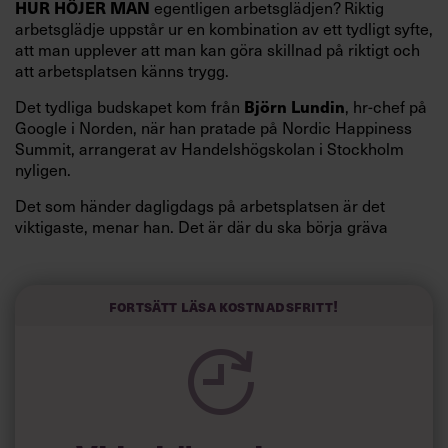
egentligen arbetsglädjen? Riktig
HUR HÖJER MAN
arbetsglädje uppstår ur en kombination av ett tydligt syfte,
att man upplever att man kan göra skillnad på riktigt och
att arbetsplatsen känns trygg.
Det tydliga budskapet kom från
, hr-chef på
Björn Lundin
Google i Norden, när han pratade på Nordic Happiness
Summit, arrangerat av Handelshögskolan i Stockholm
nyligen.
Det som händer dagligdags på arbetsplatsen är det
viktigaste, menar han. Det är där du ska börja gräva
redan i dag.
Här är Björn Lundins tre enkla åtgärder som tagit skruv
och höjt arbetsglädjen på Google:
Fortsätt läsa kostnadsfritt!