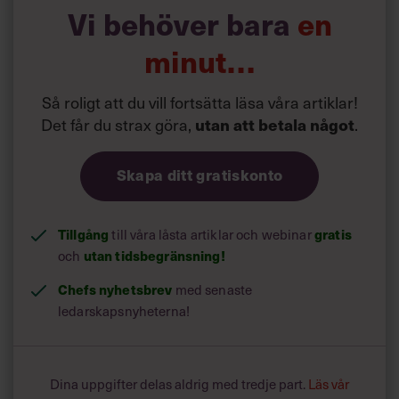
meddetsamma och vad det kan leda till.
Vi behöver bara
en
1.
För tjugo procent är det en livsstil att skjuta
En livsstil.
minut…
saker på framtiden, Piraten hörde troligen till den här
gruppen. Det påverkar alla aspekter av deras liv. De
Så roligt att du vill fortsätta läsa våra artiklar!
betalar inte räkningar i tid, de missar möjligheter att köpa
konsertbiljetter, de missar att utnyttja presentkort och
Det får du strax göra,
.
utan att betala något
kuponger och de är försenade med deklarationen. De
väntar gärna med att köpa julklappar till julaftons morgon.
Skapa ditt gratiskonto
Tillgång
till våra låsta artiklar och webinar
gratis
och
utan tidsbegränsning!
Chefs nyhetsbrev
med senaste
ledarskapsnyheterna!
Dina uppgifter delas aldrig med tredje part.
Läs vår