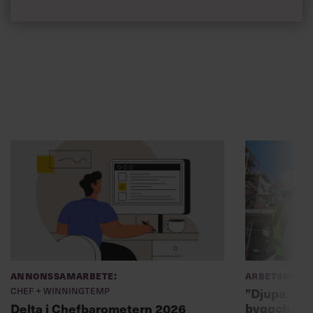
Annonssamarbete:
Arbetsmiljö
Chef + Winningtemp
”Djupa, str
byggchefer
Delta i Chefbarometern 2026