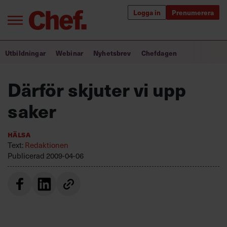
Logga in
Prenumerera
Bra ledare förändrar världen
Utbildningar
Webinar
Nyhetsbrev
Chefdagen
Innehåll från Chef
Därför skjuter vi upp
Utbildning för ledare
saker
Chefakademin+
Hälsa
Populära utbildningar
Text:
Redaktionen
Publicerad
2009-04-06
Annonsera
Om oss
Kontakta oss
Kundservice