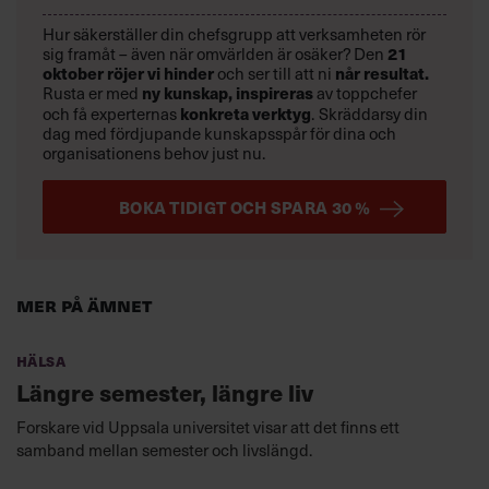
Hur säkerställer din chefsgrupp att verksamheten rör
sig framåt – även när omvärlden är osäker? Den
21
oktober
röjer vi hinder
och ser till att ni
når resultat.
Rusta er med
ny kunskap,
inspireras
av toppchefer
och få experternas
konkreta verktyg
.
Skräddarsy din
dag med fördjupande kunskapsspår för dina och
organisationens behov just nu.
BOKA TIDIGT OCH SPARA 30 %
Mer på ämnet
Hälsa
Längre semester, längre liv
Forskare vid Uppsala universitet visar att det finns ett
samband mellan semester och livslängd.