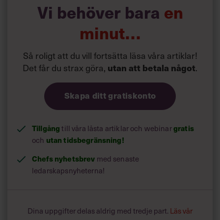
Vi behöver bara
en
Här är några kommentarer: ”Anders har ett stort
personligt mod och engagemang och vågar säga vad han
minut…
tycker.”
Så roligt att du vill fortsätta läsa våra artiklar!
Det får du strax göra,
.
utan att betala något
Skapa ditt gratiskonto
Tillgång
till våra låsta artiklar och webinar
gratis
och
utan tidsbegränsning!
Chefs nyhetsbrev
med senaste
ledarskapsnyheterna!
Dina uppgifter delas aldrig med tredje part.
Läs vår