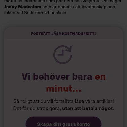
måttfulla ledarstilen som går hem hos väljarna. Det säger
som är docent i statsvetenskap och
Jenny Madestam
lektor vid Södertörns högskola.
”Svenskarna tar politik på allvar och brukar uppskatta
politiker som har framtoningen av att vara kunniga,
Fortsätt läsa kostnadsfritt!
kompetenta och stå med båda fötterna på jorden. Hellre
en tråkig partiledare i foträta skor än en känslomässig
spelevink i högklackat, är hur jag brukar sammanfatta de
önskningar som svenskarna för fram i undersökningar.”
Läs mer:
Vi behöver bara
en
Siri Wikander: ”Led som i
början av pandemin”
minut…
Så roligt att du vill fortsätta läsa våra artiklar!
Det får du strax göra,
.
utan att betala något
Skapa ditt gratiskonto