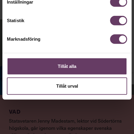
Inställningar
Statistik
Marknadsföring
Tillåt alla
Tillåt urval
Jenny Madestam, docent i statsvetenskap.
VAD
Statsvetaren Jenny Madestam, lektor vid Södertörns
högskola, går igenom vilka egenskaper svenska