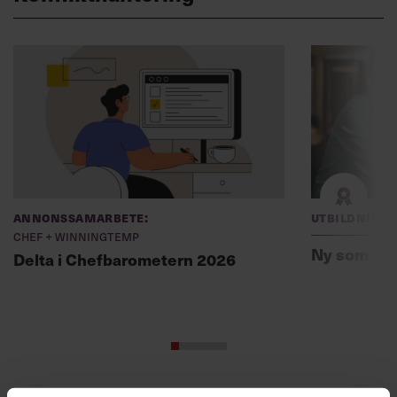
Annonssamarbete:
Utbildning
Chef + Winningtemp
Ny som ch
Delta i Chefbarometern 2026