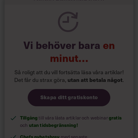
semester har större betydelse för långlevnad än andra
försök att förändra livsstilsvanor.
Vi behöver bara
en
minut…
Så roligt att du vill fortsätta läsa våra artiklar!
Det får du strax göra,
.
utan att betala något
Skapa ditt gratiskonto
Tillgång
till våra låsta artiklar och webinar
gratis
och
utan tidsbegränsning!
Chefs nyhetsbrev
med senaste