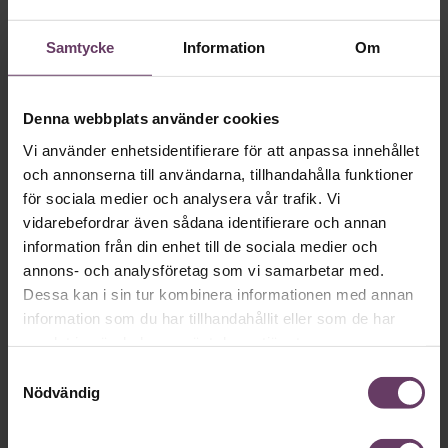
Så ska en partiledare
vara
Samtycke
Information
Om
VAL 2026
Provokation, glamour och
Denna webbplats använder cookies
galna utspel? Nej, det är inget för svenska
Vi använder enhetsidentifierare för att anpassa innehållet
väljare. Här är det fortfarande den måttfulla
och annonserna till användarna, tillhandahålla funktioner
partiledarstilen som går hem, säger
för sociala medier och analysera vår trafik. Vi
vidarebefordrar även sådana identifierare och annan
statsvetaren Jenny Madestam: ”Hellre en
information från din enhet till de sociala medier och
tråkig partiledare i foträta skor, än en
annons- och analysföretag som vi samarbetar med.
känslomässig spelevink i högklackat.”
Dessa kan i sin tur kombinera informationen med annan
information som du har tillhandahållit eller som de har
samlat in när du har använt deras tjänster.
Ledarskap
Samtyckesval
Text:
Fredrik Kullberg
Nödvändig
Publicerad
2026-08-03