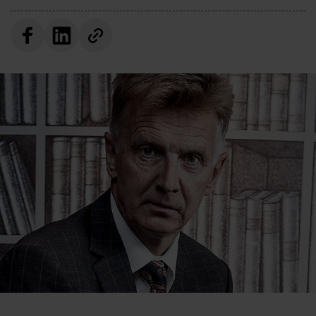
Villkor och policy för
personuppgiftsbehandling
Sök
efter:
Logga in
Prenumerera