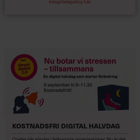
integritetspolicy här
.
KOSTNADSFRI DIGITAL HALVDAG
Chefer går sönder i felbyggda organisationer. Nu är det