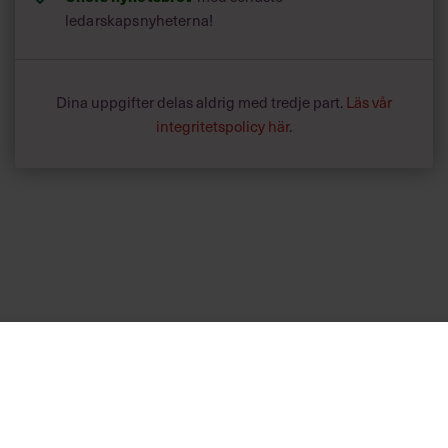
ledarskapsnyheterna!
Dina uppgifter delas aldrig med tredje part.
Läs vår
integritetspolicy här
.