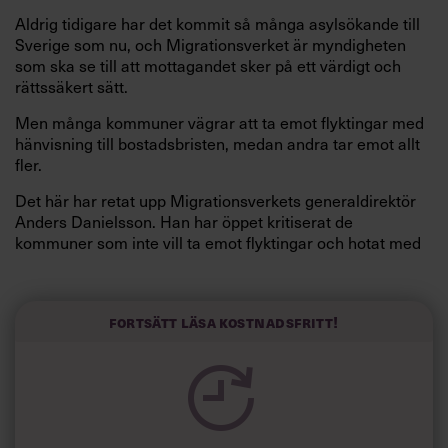
Aldrig tidigare har det kommit så många asylsök­ande till
Sverige som nu, och Migrationsverket är myndigheten
som ska se till att mottagandet sker på ett värdigt och
rättssäkert sätt.
Men många kommuner vägrar att ta emot flyktingar med
hänvisning till bostadsbristen, medan andra tar emot allt
fler.
Det här har retat upp Migrationsverkets generaldirektör
Anders Danielsson. Han har öppet kritiserat de
kommuner som inte vill ta emot flyktingar och hotat med
att Migrationsverket kan komma att aktivt styra var nya
förläggningar ska öppnas för att fördela bördorna
jämnare. Plus att Migrationsverket ska driva egna
Fortsätt läsa kostnadsfritt!
flykting­boenden för att motverka att privata företag gör
miljonvinster.
Huruvida detta är lagligt tvistar de lärde om, men Anders
Danielsson är beredd att ta fajten. Och bakom honom står
medarbetarna – stolta över att ha en chef som står för
sina principer.