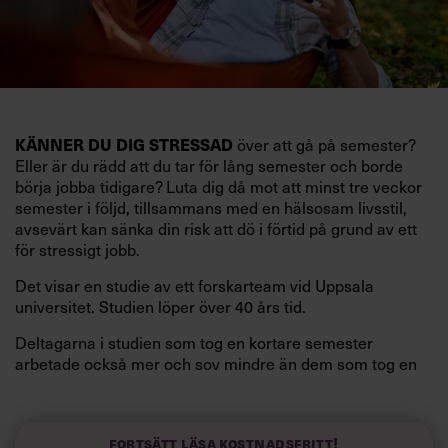
över att gå på semester?
KÄNNER DU DIG STRESSAD
Eller är du rädd att du tar för lång semester och borde
börja jobba tidigare? Luta dig då mot att minst tre veckor
semester i följd, tillsammans med en hälsosam livsstil,
avsevärt kan sänka din risk att dö i förtid på grund av ett
för stressigt jobb.
Det visar en studie av ett forskarteam vid Uppsala
universitet. Studien löper över 40 års tid.
Deltagarna i studien som tog en kortare semester
arbetade också mer och sov mindre än dem som tog en
längre semester, vilket ytterligare ökade stressen i deras
liv.
Forskarna tror sig dessutom kunna uttyda att en längre
Fortsätt läsa kostnadsfritt!