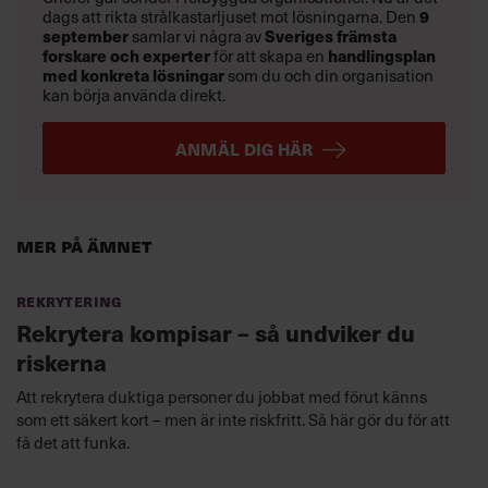
dags att rikta strålkastarljuset mot lösningarna. Den
9
september
samlar vi några av
Sveriges främsta
forskare och experter
för att skapa en
handlingsplan
med konkreta lösningar
som du och din organisation
kan börja använda direkt.
ANMÄL DIG HÄR
Mer på ämnet
Rekrytering
Rekrytera kompisar – så undviker du
riskerna
Att rekrytera duktiga personer du jobbat med förut känns
som ett säkert kort – men är inte riskfritt. Så här gör du för att
få det att funka.