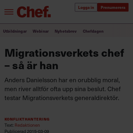
Logga in
Prenumerera
Bra ledare förändrar världen
Utbildningar
Webinar
Nyhetsbrev
Chefdagen
Innehåll från Chef
Migrationsverkets chef
Utbildning för ledare
– så är han
Chefakademin+
Anders Danielsson har en orubblig moral,
Populära utbildningar
men river alltför ofta upp sina beslut. Chef
testar Migrationsverkets generaldirektör.
Annonsera
Om oss
Konflikthantering
Kontakta oss
Text:
Redaktionen
Kundservice
Publicerad
2015-03-09