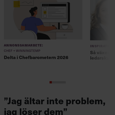
Annonssamarbete:
Inspiration
Chef + Winningtemp
Så växer In
Delta i Chefbarometern 2026
ledarskap o
”Jag ältar inte problem,
jag löser dem”