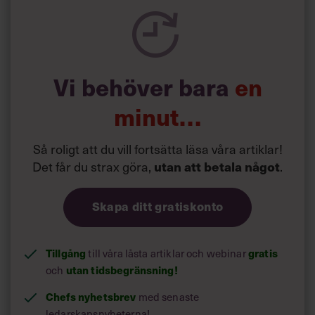
spelevink i högklackat, är hur jag brukar sammanfatta de
önskningar som svenskarna för fram i undersökningar.”
Läs mer:
Vi behöver bara
en
Siri Wikander: ”Led som i
början av pandemin”
minut…
Så roligt att du vill fortsätta läsa våra artiklar!
Det får du strax göra,
utan att betala något
.
Skapa ditt gratiskonto
Tillgång
gratis
till våra låsta artiklar och webinar
utan tidsbegränsning!
och
Chefs nyhetsbrev
med senaste
ledarskapsnyheterna!