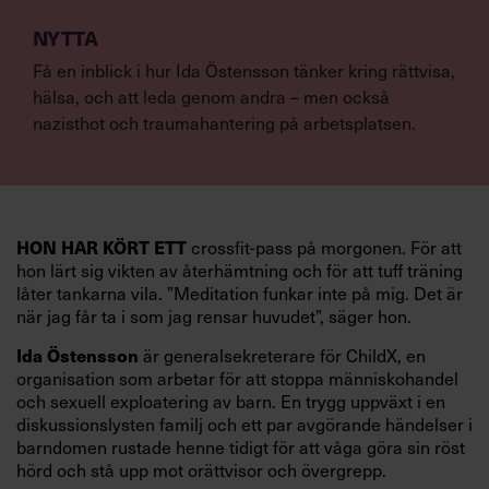
NYTTA
Få en inblick i hur Ida Östensson tänker kring rättvisa,
hälsa, och att leda genom andra – men också
nazisthot och traumahantering på arbetsplatsen.
HON HAR KÖRT ETT
crossfit-pass på morgonen. För att
hon lärt sig vikten av återhämtning och för att tuff träning
låter tankarna vila. ”Meditation funkar inte på mig. Det är
när jag får ta i som jag rensar huvudet”, säger hon.
Ida Östensson
är generalsekreterare för ChildX, en
organisation som arbetar för att stoppa människohandel
och sexuell exploatering av barn. En trygg uppväxt i en
diskussionslysten familj och ett par avgörande händelser i
barndomen rustade henne tidigt för att våga göra sin röst
hörd och stå upp mot orättvisor och övergrepp.