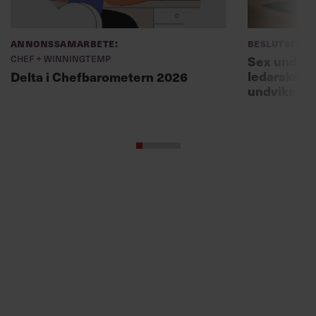
Chef + Winningtemp
Sex unders
ledarskaps
Delta i Chefbarometern 2026
undviker 