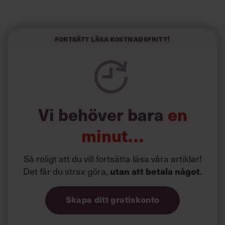
Fokuset på lösningar och målinriktade kampanjer har
präglat hela hennes karriär.
”Jag ältar inte problem, jag löser dem”, säger hon.
Fortsätt läsa kostnadsfritt!
Vi behöver bara
en
minut…
Så roligt att du vill fortsätta läsa våra artiklar!
Det får du strax göra,
utan att betala något
.
Skapa ditt gratiskonto