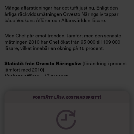
Villkor och policy för
Många affärstidningar har det tufft just nu. Enligt den
personuppgiftsbehandling
årliga räckviddsmätningen Orvesto Näringsliv tappar
både Veckans Affärer och Affärsvärlden läsare.
Sök
efter:
Men Chef går emot trenden. Jämfört med den senaste
mätningen 2010 har Chef ökat från 95 000 till 109 000
läsare, vilket innebär en ökning på 15 procent.
Statistik från Orvesto Näringsliv:
(förändring i procent
jämfört med 2010)
Veckans affärer
–17 procent
Affärsvärlden
–4 procent
DI Weekend
+9 procent
Logga in
Fortsätt läsa kostnadsfritt!
Chef
+15 procent
Prenumerera
Källa:
Här kan du ladda ner hela
Orvesto Näringsliv