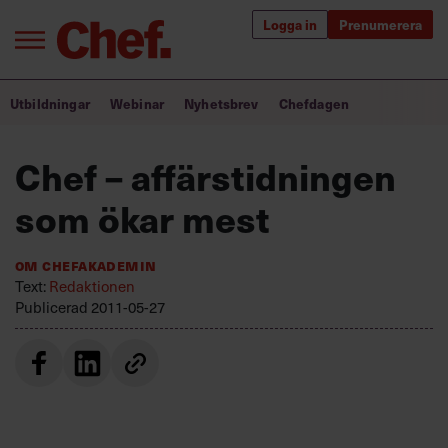
Logga in
Prenumerera
Bra ledare förändrar världen
Utbildningar
Webinar
Nyhetsbrev
Chefdagen
Innehåll från Chef
Chef – affärstidningen
Utbildning för ledare
som ökar mest
Chefakademin+
Om Chefakademin
Populära utbildningar
Text:
Redaktionen
Publicerad
2011-05-27
Annonsera
Om oss
Kontakta oss
Kundservice