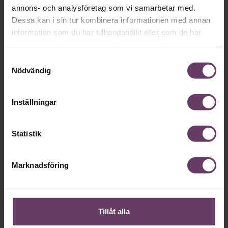
annons- och analysföretag som vi samarbetar med.
Dessa kan i sin tur kombinera informationen med annan
information som du har tillhandahållit eller som de har
samlat in när du har använt deras tjänster.
Annonssamarbete:
Beslutsfatt
Samtyckesval
Chef + Winningtemp
Sex unders
Nödvändig
ledarskaps
Delta i Chefbarometern 2026
undviker 
Inställningar
Statistik
Så ska en partiledare
Marknadsföring
vara
VAL 2026
Provokation, glamour och
Tillåt alla
galna utspel? Nej, det är inget för svenska