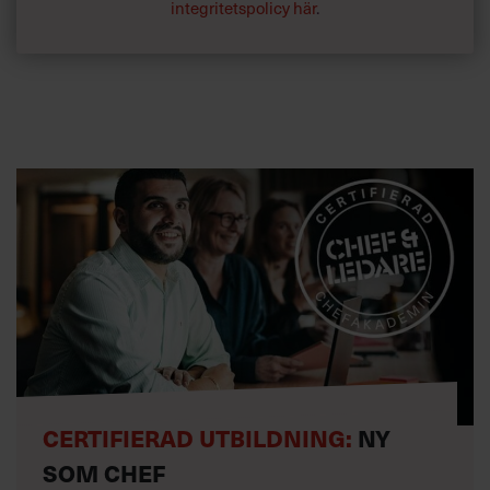
integritetspolicy här
.
CERTIFIERAD UTBILDNING:
NY
SOM CHEF