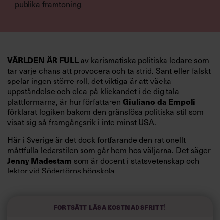
publika framtoning.
VÄRLDEN ÄR FULL
av karismatiska politiska ledare som
tar varje chans att provocera och ta strid. Sant eller falskt
spelar ingen större roll, det viktiga är att väcka
uppståndelse och elda på klickandet i de digitala
Giuliano da Empoli
plattformarna, är hur författaren
förklarat logiken bakom den gränslösa politiska stil som
visat sig så framgångsrik i inte minst USA.
Här i Sverige är det dock fortfarande den rationellt
måttfulla ledarstilen som går hem hos väljarna. Det säger
Jenny Madestam
som är docent i statsvetenskap och
lektor vid Södertörns högskola.
”Svenskarna tar politik på allvar och brukar uppskatta
politiker som har framtoningen av att vara kunniga,
Fortsätt läsa kostnadsfritt!
kompetenta och stå med båda fötterna på jorden. Hellre
en tråkig partiledare i foträta skor än en känslomässig