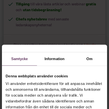
Tillgång
gratis
till våra låsta artiklar och webinar
utan tidsbegränsning!
och
Chefs nyhetsbrev
med senaste
ledarskapsnyheterna!
Dina uppgifter delas aldrig med tredje part.
Läs vår
integritetspolicy här
.
Samtycke
Information
Om
Denna webbplats använder cookies
Vi använder enhetsidentifierare för att anpassa innehållet
och annonserna till användarna, tillhandahålla funktioner
för sociala medier och analysera vår trafik. Vi
vidarebefordrar även sådana identifierare och annan
information från din enhet till de sociala medier och