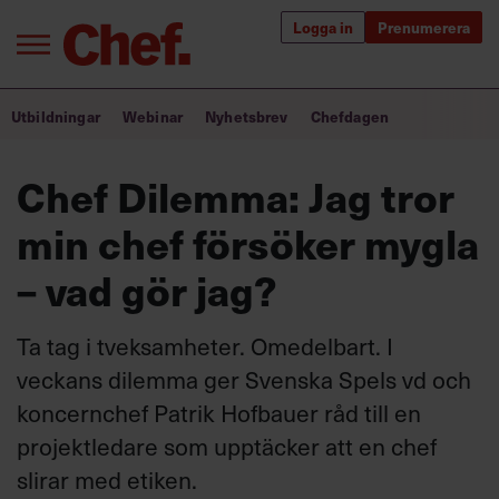
Logga in
Prenumerera
Bra ledare förändrar världen
Utbildningar
Webinar
Nyhetsbrev
Chefdagen
Innehåll från Chef
Chef Dilemma: Jag tror
Utbildning för ledare
min chef försöker mygla
Chefakademin+
– vad gör jag?
Populära utbildningar
Ta tag i tveksamheter. Omedelbart. I
veckans dilemma ger Svenska Spels vd och
koncernchef Patrik Hofbauer råd till en
Annonsera
Om oss
projektledare som upptäcker att en chef
Kontakta oss
slirar med etiken.
Kundservice