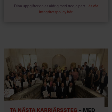
Dina uppgifter delas aldrig med tredje part.
Läs vår
integritetspolicy här
.
TA NÄSTA KARRIÄRSSTEG
– MED