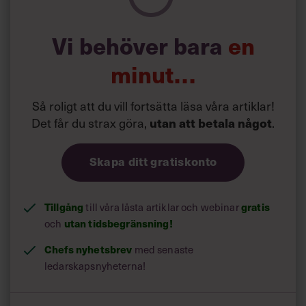
varit med om liknande, absolut.”
Vi behöver bara
en
minut…
Så roligt att du vill fortsätta läsa våra artiklar!
Det får du strax göra,
utan att betala något
.
Skapa ditt gratiskonto
Tillgång
till våra låsta artiklar och webinar
gratis
och
utan tidsbegränsning!
Chefs nyhetsbrev
med senaste
ledarskapsnyheterna!