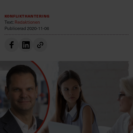
Villkor och policy för
personuppgiftsbehandling
Konflikthantering
Text:
Redaktionen
Publicerad
2020-11-06
Sök
efter:
Logga in
Prenumerera