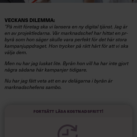
VECKANS DILEMMA:
”På mitt företag ska vi lansera en ny digital tjänst. Jag är
en av projektledarna. Vår marknadschef har hittat en pr-
byrå som hon säger skulle vara perfekt för det här stora
kampanjuppdraget. Hon trycker på rätt hårt för att vi ska
välja dem.
Men nu har jag luskat lite. Byrån hon vill ha har inte gjort
några sådana här kampanjer tidigare.
Nu har jag fått veta att en av delägarna i byrån är
marknadschefens sambo.
Situationen känns olustig. Visst borde jag väl göra något?
Helst inte ta upp det direkt med marknadschefen… Hon
och jag har ingen vidare bra relation. Eller borde jag göra
Fortsätt läsa kostnadsfritt!
det? Eller prata med någon annan? Hur skulle du göra?”
SVAR FRÅN PATRIK HOFBAUER:
”Det här är ett dilemma som dyker upp då och då. Jag har