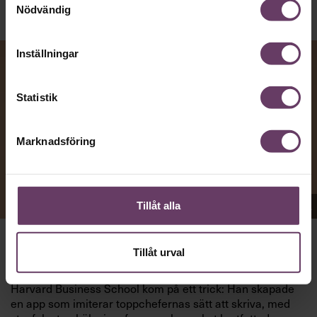
Nödvändig
Inställningar
Statistik
Marknadsföring
Appen Sinceerly imiterar vd:ars kortfattade språk.
Tillåt alla
Tillåt urval
VD:AR KAN VARA SVÅRA
att nå och besvarar inte alltid
mejl från främlingar. Men studenten
Ben Horwitz
på
Harvard Business School kom på ett trick: Han skapade
en app som imiterar toppchefernas sätt att skriva, med