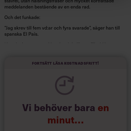
stavfel, utan hälsningsfraser och mycket kortfattade
meddelanden bestående av en enda rad.
Och det funkade:
”Jag skrev till fem vd:ar och fyra svarade”, säger han till
spanska El País.
Horwitz har nu utvecklat sitt trick till en affärsidé: appen
Sinceerly som konverterar formellt och minutiöst
välskrivna texter – likt de som skapas av AI – till den
kortfattat slarviga vd-stilen.
Fortsätt läsa kostnadsfritt!
Vi behöver bara
en
minut…