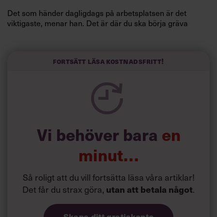
Det som händer dagligdags på arbetsplatsen är det
viktigaste, menar han. Det är där du ska börja gräva
redan i dag.
Här är Björn Lundins tre enkla åtgärder som tagit skruv
och höjt arbetsglädjen på Google:
Fortsätt läsa kostnadsfritt!
Vi behöver bara
en
minut…
Så roligt att du vill fortsätta läsa våra artiklar!
Det får du strax göra,
utan att betala något
.
Skapa ditt gratiskonto