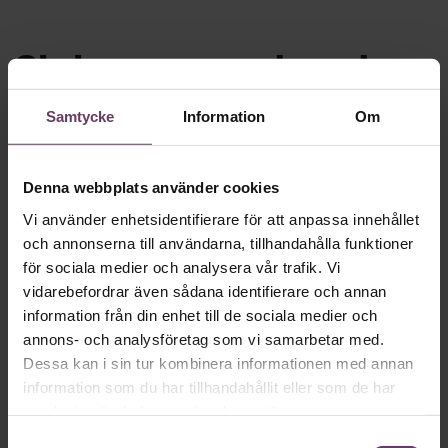
Skriv som en vd med en
app
Samtycke
Information
Om
MVH VD
Kan en app som förvandlar
text till korthugget vd-språk – utan
Denna webbplats använder cookies
artighetsfraser, men gärna stavfel – vara
Vi använder enhetsidentifierare för att anpassa innehållet
och annonserna till användarna, tillhandahålla funktioner
vägen för den som vill nå fram till
för sociala medier och analysera vår trafik. Vi
toppcheferna?
vidarebefordrar även sådana identifierare och annan
information från din enhet till de sociala medier och
annons- och analysföretag som vi samarbetar med.
Kommunikation
Dessa kan i sin tur kombinera informationen med annan
Text:
Fredrik Kullberg
information som du har tillhandahållit eller som de har
Publicerad
2026-08-07
samlat in när du har använt deras tjänster.
Samtyckesval