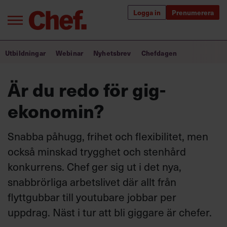
Logga in
Prenumerera
Bra ledare förändrar världen
Utbildningar
Webinar
Nyhetsbrev
Chefdagen
Innehåll från Chef
Är du redo för gig-
Utbildning för ledare
ekonomin?
Chefakademin+
Snabba påhugg, frihet och flexibilitet, men
Populära utbildningar
också minskad trygghet och stenhård
konkurrens. Chef ger sig ut i det nya,
snabbrörliga arbetslivet där allt från
Annonsera
flyttgubbar till youtubare jobbar per
Om oss
uppdrag. Näst i tur att bli giggare är chefer.
Kontakta oss
Kundservice