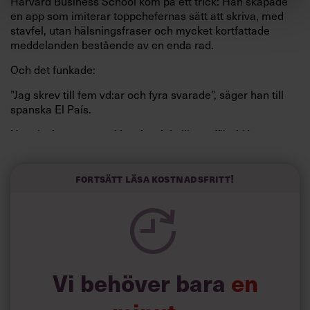
Harvard Business School kom på ett trick: Han skapade
en app som imiterar toppchefernas sätt att skriva, med
stavfel, utan hälsningsfraser och mycket kortfattade
meddelanden bestående av en enda rad.
Och det funkade:
”Jag skrev till fem vd:ar och fyra svarade”, säger han till
spanska El País.
Horwitz har nu utvecklat sitt trick till en affärsidé: appen
Sinceerly som konverterar formellt och minutiöst
välskrivna texter – likt de som skapas av AI – till den
kortfattat slarviga vd-stilen.
Fortsätt läsa kostnadsfritt!
Vi behöver bara
en