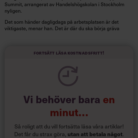
Summit, arrangerat av Handelshögskolan i Stockholm
nyligen.
Det som händer dagligdags på arbetsplatsen är det
viktigaste, menar han. Det är där du ska börja gräva
redan i dag.
Här är Björn Lundins tre enkla åtgärder som tagit skruv
och höjt arbetsglädjen på Google:
Fortsätt läsa kostnadsfritt!
Vi behöver bara
en
minut…
Så roligt att du vill fortsätta läsa våra artiklar!
Det får du strax göra,
.
utan att betala något