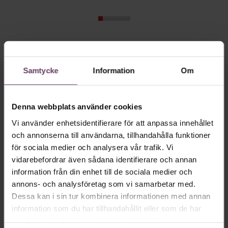
Skriv som en vd med en
app
Samtycke
Information
Om
MVH VD
Kan en app som förvandlar
Denna webbplats använder cookies
text till korthugget vd-språk – utan
Vi använder enhetsidentifierare för att anpassa innehållet
artighetsfraser, men gärna stavfel – vara
och annonserna till användarna, tillhandahålla funktioner
vägen för den som vill nå fram till
för sociala medier och analysera vår trafik. Vi
vidarebefordrar även sådana identifierare och annan
toppcheferna?
information från din enhet till de sociala medier och
annons- och analysföretag som vi samarbetar med.
Dessa kan i sin tur kombinera informationen med annan
Kommunikation
information som du har tillhandahållit eller som de har
Text:
Fredrik Kullberg
samlat in när du har använt deras tjänster.
Publicerad
2026-08-07