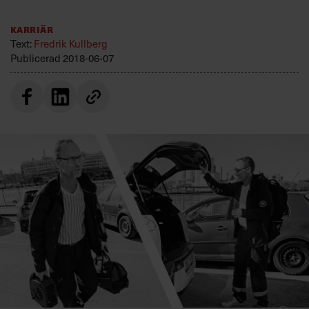
Villkor och policy för
personuppgiftsbehandling
Karriär
Text:
Fredrik Kullberg
Publicerad
2018-06-07
Sök
efter:
Logga in
Prenumerera