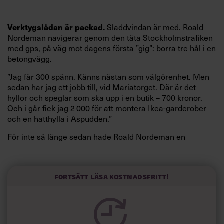
Sladdvindan är med. Roald
Verktygslådan är packad.
Nordeman navigerar genom den täta Stockholmstrafiken
med gps, på väg mot dagens första ”gig”: borra tre hål i en
betongvägg.
”Jag får 300 spänn. Känns nästan som välgörenhet. Men
sedan har jag ett jobb till, vid Mariatorget. Där är det
hyllor och speglar som ska upp i en butik – 700 kronor.
Och i går fick jag 2 000 för att montera Ikea-garderober
och en hatthylla i Aspudden.”
För inte så länge sedan hade Roald Nordeman en
chefsbefattning i ett flygbolag ute på Arlanda. Efter en
omorganisation tog han ett kliv neråt i hierarkin, till sitt
gamla jobb som flygmekaniker.
Fortsätt läsa kostnadsfritt!
Ungefär samtidigt anslöt han sig till den digitala
plattformen Taskrunner, en del av den växande gig-
ekonomin. Definitionerna är lite flytande, men digitala
marknadsplatser för småjobb som inte riktigt bar sig