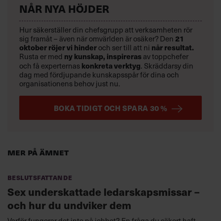
NÅR NYA HÖJDER
Hur säkerställer din chefsgrupp att verksamheten rör
sig framåt – även när omvärlden är osäker? Den
21
oktober
röjer vi hinder
och ser till att ni
når resultat.
Rusta er med
ny kunskap,
inspireras
av toppchefer
och få experternas
konkreta verktyg
.
Skräddarsy din
dag med fördjupande kunskapsspår för dina och
organisationens behov just nu.
BOKA TIDIGT OCH SPARA 30 %
Mer på ämnet
Beslutsfattande
Sex underskattade ledarskapsmissar –
och hur du undviker dem
Varför fungerar det inte på jobbet? En fråga du säkert haft