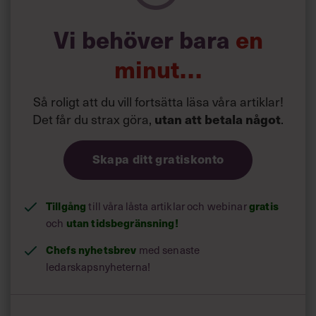
tidigare är ett typiskt inslag. Ordet gig, hämtat från
musikbranschen, är ett sexigare uttryck för påhugg.
Vi behöver bara
en
På Taskrunner kokar det av aktivitet. Hugade ”runners”,
många av dem med utländska namn, konkurrerar om allt
minut…
från gräsklippning till möbeltransporter, med pris och
peppiga profilbeskrivningar. Betalningen sker via en app.
Så roligt att du vill fortsätta läsa våra artiklar!
När jobbet är klart sätter kunderna betyg som läggs ut på
Det får du strax göra,
.
utan att betala något
hemsidan. Efter 67 slutförda uppdrag är Roalds rankning
4,5 stjärnor av 5, nästan full pott med andra ord.
Skapa ditt gratiskonto
Tillgång
till våra låsta artiklar och webinar
gratis
och
utan tidsbegränsning!
Chefs nyhetsbrev
med senaste
ledarskapsnyheterna!