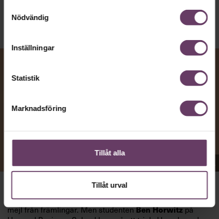
Samtyckesval
Nödvändig
Inställningar
Statistik
Marknadsföring
Tillåt alla
Appen Sinceerly imiterar vd:ars kortfattade språk.
Tillåt urval
att nå och besvarar inte alltid
VD:AR KAN VARA SVÅRA
mejl från främlingar. Men studenten
på
Ben Horwitz