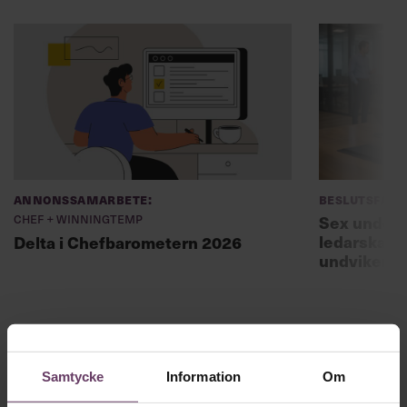
Annonssamarbete:
Beslutsfatt
Chef + Winningtemp
Sex unders
ledarskaps
Delta i Chefbarometern 2026
undviker 
Samtycke
Information
Om