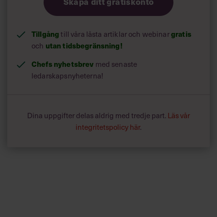
Skapa ditt gratiskonto
Tillgång
gratis
till våra låsta artiklar och webinar
utan tidsbegränsning!
och
Chefs nyhetsbrev
med senaste
ledarskapsnyheterna!
Dina uppgifter delas aldrig med tredje part.
Läs vår
integritetspolicy här
.