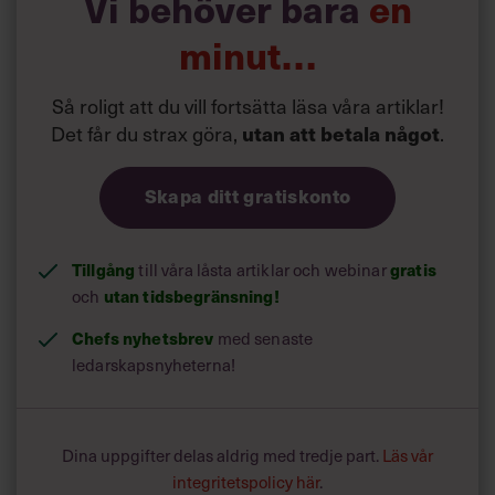
Vi behöver bara
en
en högre lön?’. Sedan dess har jag vetat att hon tänker på
såväl mitt bästa som AllBrights bästa.”
minut…
Vad skulle du vilja säga för att tacka henne?
”Tack Michaëla för att du vågade satsa på den där gröna
Så roligt att du vill fortsätta läsa våra artiklar!
praktikanten. Och tack för att du sa: ’Du kommer kunna
Det får du strax göra,
utan att betala något
.
gå hur långt som helst’. Även om det var överdrivet så gav
det mig tilltro till mig själv när jag behövde det som mest.
Och framförallt, tack för att du har varit och är så mycket
Skapa ditt gratiskonto
mer än en chef.”
Tillgång
gratis
till våra låsta artiklar och webinar
Läs också:
utan tidsbegränsning!
och
Inspireras av andra chefers kvinnliga
förebilder – samlingssida!
Chefs nyhetsbrev
med senaste
ledarskapsnyheterna!
Dina uppgifter delas aldrig med tredje part.
Läs vår
integritetspolicy här
.