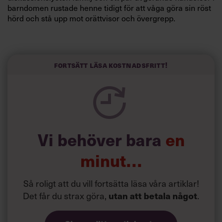
barndomen rustade henne tidigt för att våga göra sin röst
hörd och stå upp mot orättvisor och övergrepp.
Fokuset på lösningar och målinriktade kampanjer har
präglat hela hennes karriär.
”Jag ältar inte problem, jag löser dem”, säger hon.
Fortsätt läsa kostnadsfritt!
Vi behöver bara
en
minut…
Så roligt att du vill fortsätta läsa våra artiklar!
Det får du strax göra,
utan att betala något
.