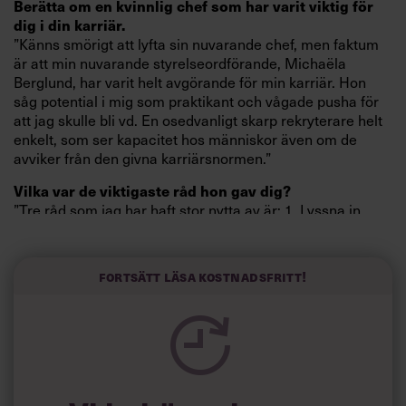
Berätta om en kvinnlig chef som har varit viktig för
dig i din karriär.
”Känns smörigt att lyfta sin nuvarande chef, men faktum
är att min nuvarande styrelseordförande, Michaëla
Berglund, har varit helt avgörande för min karriär. Hon
såg potential i mig som praktikant och vågade pusha för
att jag skulle bli vd. En osedvanligt skarp rekryterare helt
enkelt, som ser kapacitet hos människor även om de
avviker från den givna karriärsnormen.”
Vilka var de viktigaste råd hon gav dig?
”Tre råd som jag har haft stor nytta av är: 1. Lyssna in
människors tankar, synpunkter och åsikter, men fatta ett
beslut som du kan stå för. 2. Försök inte göra allt, våga
välj vissa
Fortsätt läsa kostnadsfritt!
aktiviteter. 3. Chilla, ta en vargtass!”
Minns du någon särskild situation där hon gjorde
intryck på dig?
”Under ett lönesamtal för några år sedan chockade hon
mig med en oväntad fråga. Jag la fram mitt löneanspråk
varpå Michaëla svarar: ’Blir du väldigt ledsen om du får