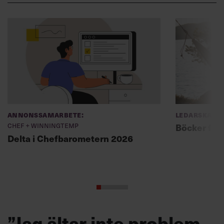
Annonssamarbete:
Ledarskap
Chef + Winningtemp
Böcker för
Delta i Chefbarometern 2026
”Jag ältar inte problem,