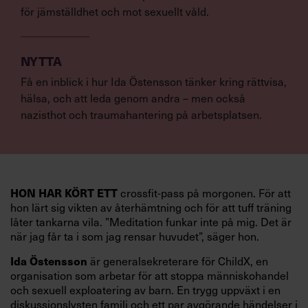
för jämställdhet och mot sexuellt våld.
NYTTA
Få en inblick i hur Ida Östensson tänker kring rättvisa,
hälsa, och att leda genom andra – men också
nazisthot och traumahantering på arbetsplatsen.
HON HAR KÖRT ETT
crossfit-pass på morgonen. För att
hon lärt sig vikten av återhämtning och för att tuff träning
låter tankarna vila. ”Meditation funkar inte på mig. Det är
när jag får ta i som jag rensar huvudet”, säger hon.
Ida Östensson
är generalsekreterare för ChildX, en
organisation som arbetar för att stoppa människohandel
och sexuell exploatering av barn. En trygg uppväxt i en
diskussionslysten familj och ett par avgörande händelser i