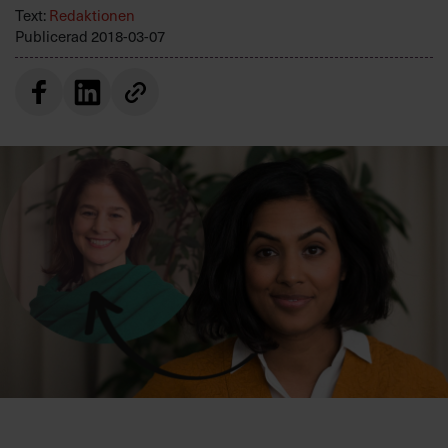
Villkor och policy för
Text:
Redaktionen
Publicerad
2018-03-07
personuppgiftsbehandling
Sök
efter:
Logga in
Prenumerera