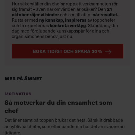
Hur säkerställer din chefsgrupp att verksamheten rör
21
sig framåt – även när omvärlden är osäker? Den
oktober
röjer vi hinder
når resultat.
och ser till att ni
ny kunskap,
inspireras
Rusta er med
av toppchefer
konkreta verktyg
och få experternas
.
Skräddarsy din
dag med fördjupande kunskapsspår för dina och
organisationens behov just nu.
BOKA TIDIGT OCH SPARA 30 %
Mer på ämnet
Motivation
Så motverkar du din ensamhet som
chef
Det är ensamt på toppen brukar det heta. Särskilt drabbade
är nyblivna chefer, som efter pandemin har det än svårare än
tidigare.