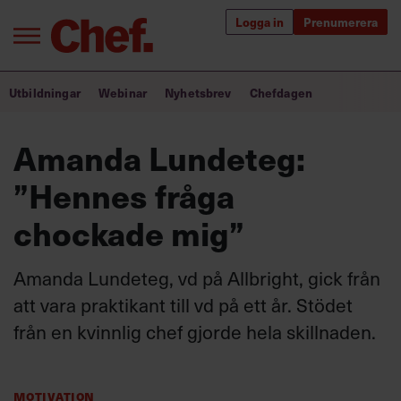
Logga in
Prenumerera
Bra ledare förändrar världen
Utbildningar
Webinar
Nyhetsbrev
Chefdagen
Innehåll från Chef
Amanda Lundeteg:
Utbildning för ledare
”Hennes fråga
Chefakademin+
chockade mig”
Populära utbildningar
Amanda Lundeteg, vd på Allbright, gick från
att vara praktikant till vd på ett år. Stödet
från en kvinnlig chef gjorde hela skillnaden.
Annonsera
Om oss
Kontakta oss
Kundservice
Motivation