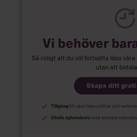
– när medarbetarna uppträder som om de enba
ställer om samma frågor och bläddrar förvirrat i
svara på frågor som rör ärendet.
Vi behöver bar
Så roligt att du vill fortsätta läsa våra
– när tystnad möter dina förslag, bara mumme
utan att betal
Skapa ditt grat
Tillgång
till våra låsta artiklar och webin
Chefs nyhetsbrev
med senaste ledarska