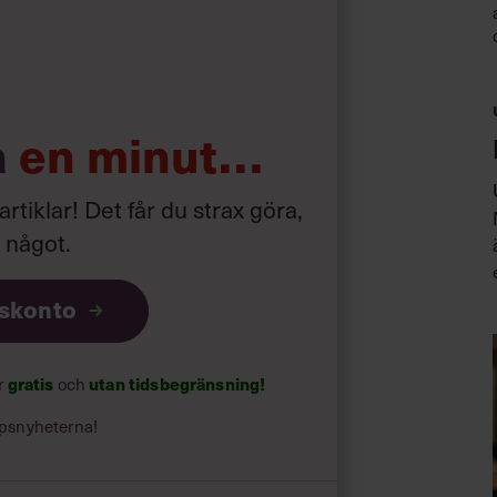
rt var mottagare av information. De
 sina papper. De undviker att själva
a
en minut…
 artiklar! Det får du strax göra,
l hörs.
a något
.
iskonto
ar
gratis
och
utan tidsbegränsning!
psnyheterna!