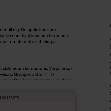
et till dig. Du uppfattas som
 själva som hjälplösa och beroende.
ras främsta mål är att skapa
 skillnader i kompetens. Varje försök
vvisas. Gruppen sätter tillit till
elser. De vågar inte testa nya idéer
nadsfritt!