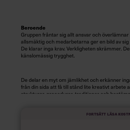
Beroende
Gruppen fråntar sig allt ansvar och överlämnar d
allsmäktig och medarbetarna ger en bild av sig
De klarar inga krav. Verkligheten skrämmer. De
känslomässig trygghet.
De delar en myt om jämlikhet och erkänner inga
från din sida att få till stånd lite kreativt arbete a
strukturer, procedurer, traditioner och bestämm
och situationer.
Fortsätt läsa kost
Se upp: