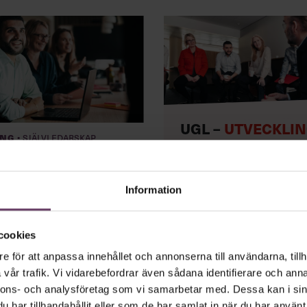
UGL –
UTVECKLI
·
ing
Självledarskap
AV GRUPP OCH
LEDARE
m chef
Information
LÄS MER OCH BOKA
cookies
e för att anpassa innehållet och annonserna till användarna, tillh
vår trafik. Vi vidarebefordrar även sådana identifierare och anna
nnons- och analysföretag som vi samarbetar med. Dessa kan i sin
har tillhandahållit eller som de har samlat in när du har använt 