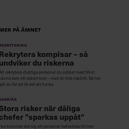
Mer på ämnet
Rekrytering
Rekrytera kompisar – så
undviker du riskerna
Att rekrytera duktiga personer du jobbat med förut
känns som ett säkert kort – men är inte riskfritt. Så här
gör du för att få det att funka.
Karriär
Stora risker när dåliga
chefer ”sparkas uppåt”
Hur kommer det sig att personer befordras till mer