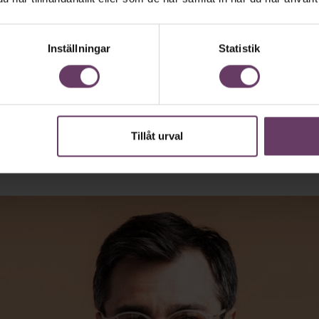
 vd med en app
Inställningar
Statistik
andlar text till korthugget vd-språk – uta
 vara vägen för den som vill nå fram till
Tillåt urval