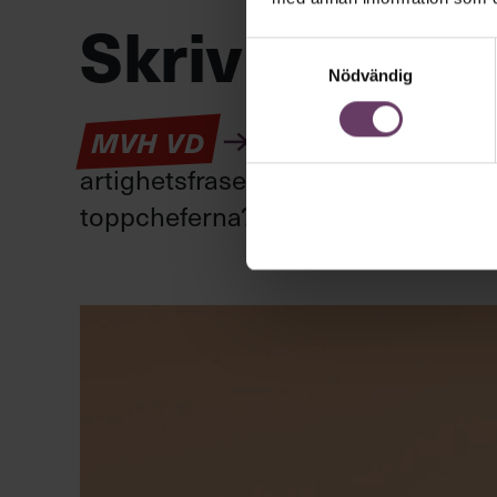
Skriv som en
Samtyckesval
Nödvändig
Kan en app som förv
MVH VD
artighetsfraser, men gärna stavfel –
toppcheferna?