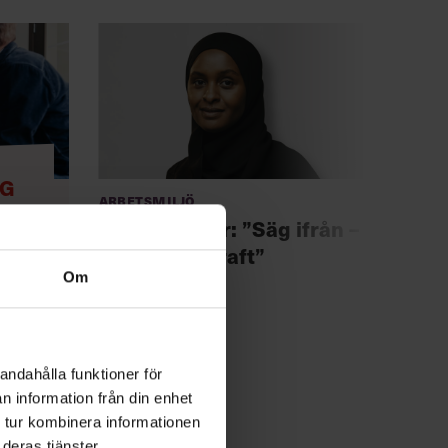
NG
Arbetsmiljö
Anno
Chef +
Deqa Abukar: ”Säg ifrån –
Fast
var en motkraft”
för 
Om
!
andahålla funktioner för
n information från din enhet
 tur kombinera informationen
deras tjänster.