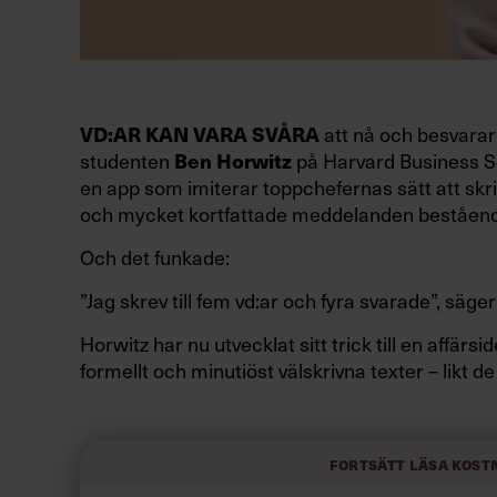
att nå och besvarar 
VD:AR KAN VARA SVÅRA
studenten
på Harvard Business Sc
Ben Horwitz
en app som imiterar toppchefernas sätt att skri
och mycket kortfattade meddelanden beståend
Och det funkade:
”Jag skrev till fem vd:ar och fyra svarade”, säger
Horwitz har nu utvecklat sitt trick till en affär
formellt och minutiöst välskrivna texter – likt de
slarviga vd-stilen.
Fortsätt läsa kost