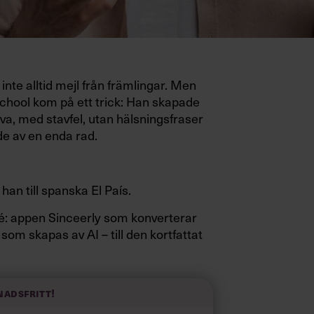
inte alltid mejl från främlingar. Men
hool kom på ett trick: Han skapade
va, med stavfel, utan hälsningsfraser
e av en enda rad.
 han till spanska El País.
sidé: appen Sinceerly som konverterar
 som skapas av AI – till den kortfattat
nadsfritt!