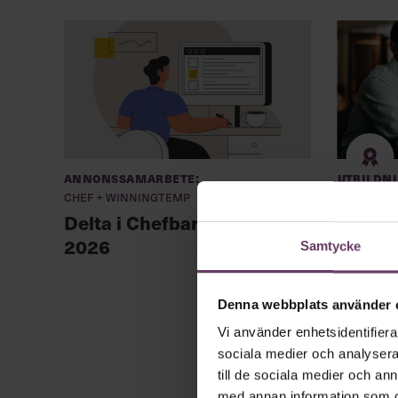
Annonssamarbete:
Utbildn
Chef + Winningtemp
Ny so
Delta i Chefbarometern
2026
Samtycke
Denna webbplats använder 
Vi använder enhetsidentifierar
sociala medier och analysera 
till de sociala medier och a
med annan information som du 