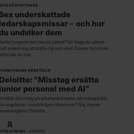
Beslutsfattande
Sex underskattade
ledarskapsmissar – och hur
du undviker dem
Varför fungerar det inte på jobbet? En fråga du säkert
haft anledning att ställa dig som chef. Svaren finns inte
alltid där du tror.
Framtidens arbetsliv
Deloitte: ”Misstag ersätta
junior personal med AI”
Innebär AI:s intåg på arbetsmarknaden att instegsjobb
för ungdomar oundvikligen försvinner? Nej, menar
revisionsjätten Deloitte.
·
Utbildning
Karriär