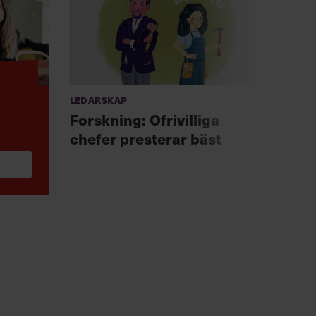
Ledarskap
Anno
Chef +
Forskning: Ofrivilliga
Fast
chefer presterar bäst
för 