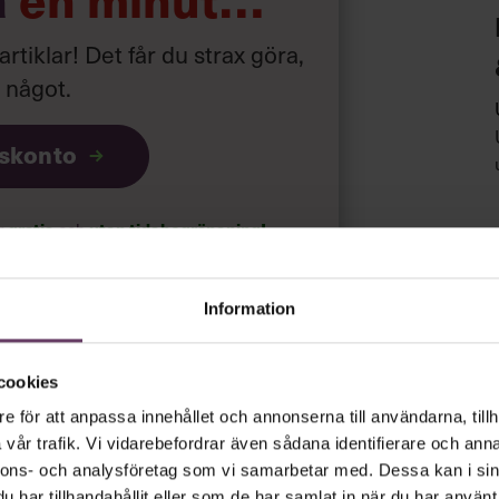
 som tåget
 artiklar! Det får du strax göra,
 betyder det oftast också mer pengar
a något
.
 lön för dig.
iskonto
ar
gratis
och
utan tidsbegränsning!
psnyheterna!
Information
rt.
Läs vår integritetspolicy här
.
cookies
e för att anpassa innehållet och annonserna till användarna, tillh
vår trafik. Vi vidarebefordrar även sådana identifierare och anna
nnons- och analysföretag som vi samarbetar med. Dessa kan i sin
har tillhandahållit eller som de har samlat in när du har använt 