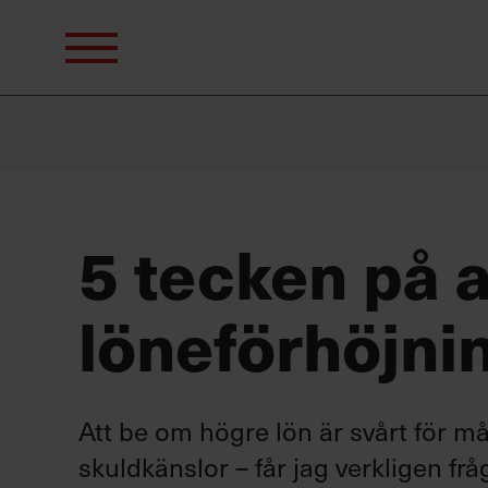
Sök
efter:
5 tecken på a
löneförhöjni
Att be om högre lön är svårt för m
skuldkänslor – får jag verkligen fr