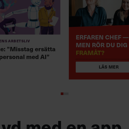
ERFAREN CHEF —
ens arbetsliv
MEN RÖR DU DIG
te: ”Misstag ersätta
FRAMÅT?
 personal med AI”
LÄS MER
 vd med en app