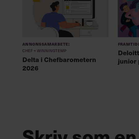
Annonssamarbete:
Framtid
Chef + Winningtemp
Deloit
Delta i Chefbarometern
junior
2026
Skriv som en