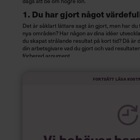
dags att be om högre lön.
1. Du har gjort något värdeful
Det är såklart lättare sagt än gjort, men har du 
nya områden? Har någon av dina idéer utveckl
du skapat strålande resultat på kort tid? Då är d
din arbetsgivare vad du gjort och vad resultaten 
förbered argument.
Var beredd på att din chef kan säga nej, eller
mindre höjning men en bättre titel, eller någon
Fortsätt läsa kost
du tycker om det.
2. Ditt team presterar extra b
Även om framgångar för ditt team inte alltid går
avdelning få en högre del av nästa års lönebud
är det viktigt för dig att visa hur du bidrog til
inte från att din chef eller manager redan vet det
Vi behöver bar
just det projektet, utan berätta det en gång till.