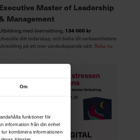
Executive Master of Leadership
& Management
Utbildning med övernattning,
134 000 kr
Utveckla ditt ledarskap, och bidra till verksamhetens
utveckling på ett mer värdeskapande sätt.
Boka nu
Om
andahålla funktioner för
n information från din enhet
KOSTNADSFRI DIGITAL
 tur kombinera informationen
deras tjänster.