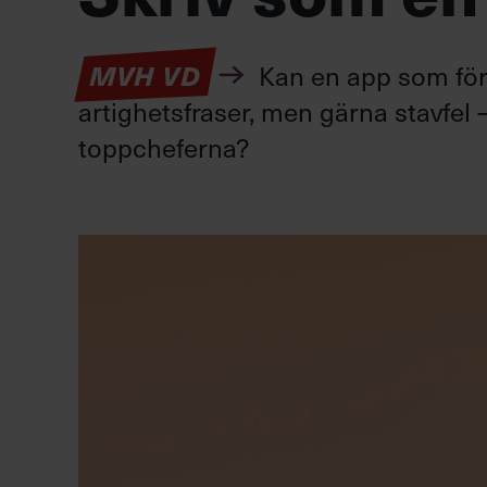
Kan en app som förv
MVH VD
artighetsfraser, men gärna stavfel –
toppcheferna?