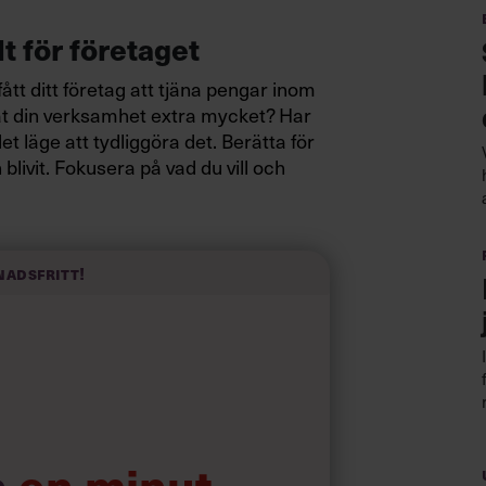
lt för företaget
fått ditt företag att tjäna pengar inom
at din verksamhet extra mycket? Har
et läge att tydliggöra det. Berätta för
blivit. Fokusera på vad du vill och
 komma med andra förslag, som en
 typ av bonus, och fundera innan på vad
nadsfritt!
ra
 att mäta för dig personligen, kan din
get om ni som grupp presterat bra. Då
l teamets framgångar. Och kom ihåg: Utgå
, eller att de minns vad just du gjort i
a
en minut…