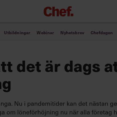
Chefakademin+
Utbildningar
Webinar
Nyhetsbrev
Chefdagen
Lyft ditt ledarskap med C+
Masterclass
Verktyg i vardagen
Ledarskapsbiblioteket
tt det är dags a
Ledarskapstest
Chef GPT – din chefsassistent i
ng
fickan
ånga. Nu i pandemitider kan det nästan ge
åga om löneförhöjning nu när alla företag 