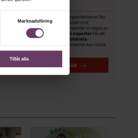
HALVDAG
Chefer går sönder i felbyggda organisationer. Nu
Marknadsföring
är det dags att rikta strålkastarljuset mot
lösningarna. Den
9 september
samlar vi några av
Sveriges främsta forskare och experter
för att
skapa en
handlingsplan med konkreta
lösningar
som du och din organisation kan börja
använda direkt.
Tillåt alla
ANMÄL DIG HÄR