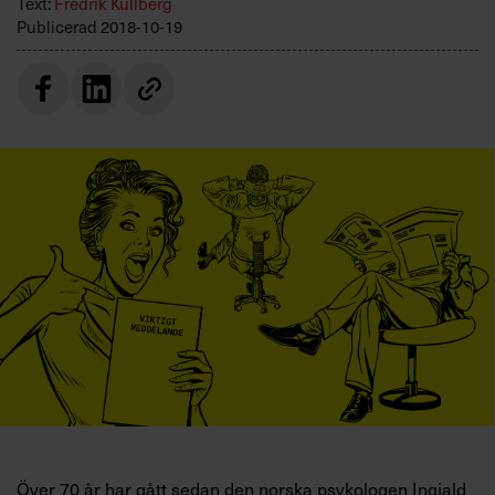
Text:
Fredrik Kullberg
Villkor och policy för
Publicerad
2018-10-19
personuppgiftsbehandling
Sök
efter:
Logga in
Prenumerera
Över 70 år har gått sedan den norska psykologen Ingjald