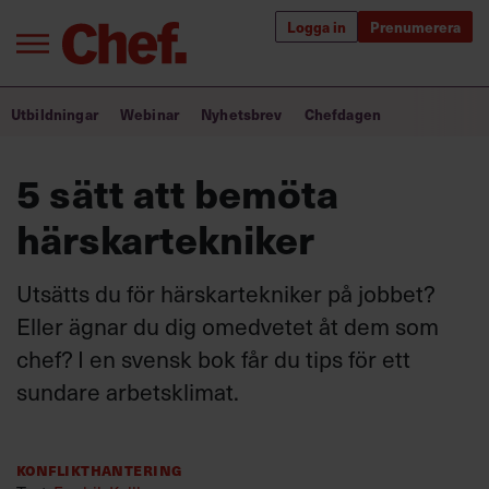
Logga in
Prenumerera
Bra ledare förändrar världen
Utbildningar
Webinar
Nyhetsbrev
Chefdagen
Innehåll från Chef
5 sätt att bemöta
Utbildning för ledare
härskartekniker
Chefakademin+
Utsätts du för härskartekniker på jobbet?
Populära utbildningar
Eller ägnar du dig omedvetet åt dem som
chef? I en svensk bok får du tips för ett
sundare arbetsklimat.
Annonsera
Om oss
Kontakta oss
Konflikthantering
Kundservice