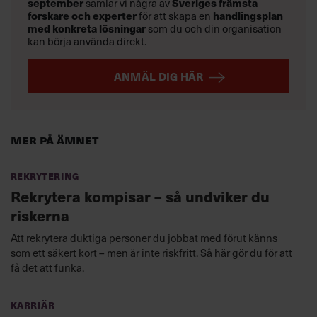
september
samlar vi några av
Sveriges främsta
forskare och experter
för att skapa en
handlingsplan
med konkreta lösningar
som du och din organisation
kan börja använda direkt.
ANMÄL DIG HÄR
Mer på ämnet
Rekrytering
Rekrytera kompisar – så undviker du
riskerna
Att rekrytera duktiga personer du jobbat med förut känns
som ett säkert kort – men är inte riskfritt. Så här gör du för att
få det att funka.
Karriär