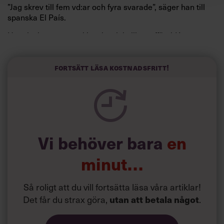
”Jag skrev till fem vd:ar och fyra svarade”, säger han till
spanska El País.
Horwitz har nu utvecklat sitt trick till en affärsidé: appen
Sinceerly som konverterar formellt och minutiöst
välskrivna texter – likt de som skapas av AI – till den
kortfattat slarviga vd-stilen.
Fortsätt läsa kostnadsfritt!
Vi behöver bara
en
minut…
Så roligt att du vill fortsätta läsa våra artiklar!
Det får du strax göra,
.
utan att betala något