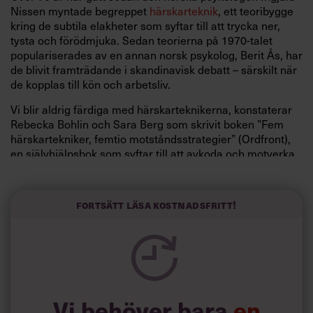
Nissen myntade begreppet
härskarteknik
, ett teoribygge
kring de subtila elakheter som syftar till att trycka ner,
tysta och förödmjuka. Sedan teorierna på 1970-talet
populariserades av en annan norsk psykolog, Berit Ås, har
de blivit framträdande i skandinavisk debatt – särskilt när
de kopplas till kön och arbetsliv.
Vi blir aldrig färdiga med härskarteknikerna, konstaterar
Rebecka Bohlin och Sara Berg som skrivit boken ”Fem
härskartekniker, femtio motståndsstrategier” (Ordfront),
en självhjälpsbok som syftar till att avkoda och motverka
fulspelet som får dig att krympa. Eller är det rentav du
själv som trycker ner?
Fortsätt läsa kostnadsfritt!
Här är tipsen för bättre stämning på arbetsplatsen:
1)
Osynliggörande
Att bli avbruten någon enstaka gång är inget problem.
Folk blir ivriga och faller varandra i talet, inget konstigt
med det. Men är det bara en slump att bara vissa
personer aldrig får prata till punkt på mötet? Tyvärr är det
Vi behöver bara
en