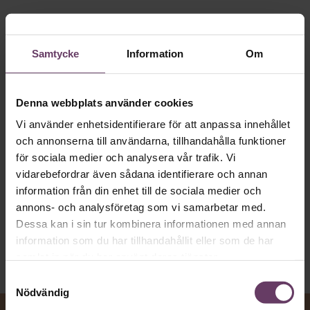
app
MVH VD
Kan en app som förvandlar
Samtycke
Information
Om
text till korthugget vd-språk – utan
artighetsfraser, men gärna stavfel – vara
Denna webbplats använder cookies
vägen för den som vill nå fram till
Vi använder enhetsidentifierare för att anpassa innehållet
toppcheferna?
och annonserna till användarna, tillhandahålla funktioner
för sociala medier och analysera vår trafik. Vi
vidarebefordrar även sådana identifierare och annan
Kommunikation
information från din enhet till de sociala medier och
Text:
Fredrik Kullberg
annons- och analysföretag som vi samarbetar med.
Publicerad
2026-08-07
Dessa kan i sin tur kombinera informationen med annan
information som du har tillhandahållit eller som de har
samlat in när du har använt deras tjänster.
Samtyckesval
Nödvändig