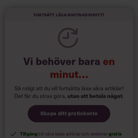
Här är Björn Lundins tre enkla åtgärder som tagit skruv
och höjt arbetsglädjen på Google:
Fortsätt läsa kostnadsfritt!
Vi behöver bara
en
minut…
Så roligt att du vill fortsätta läsa våra artiklar!
Det får du strax göra,
.
utan att betala något
Skapa ditt gratiskonto
Tillgång
till våra låsta artiklar och webinar
gratis