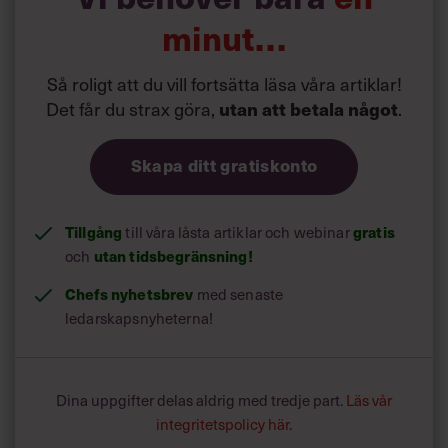
svårt att hitta rätt tillfälle att bryta in och ta itu med
situationen. Man vill ju inte verka överkänslig.
minut…
Så roligt att du vill fortsätta läsa våra artiklar!
Det får du strax göra,
.
utan att betala något
Skapa ditt gratiskonto
Tillgång
till våra låsta artiklar och webinar
gratis
och
utan tidsbegränsning!
Chefs nyhetsbrev
med senaste
ledarskapsnyheterna!
Dina uppgifter delas aldrig med tredje part.
Läs vår
integritetspolicy här
.