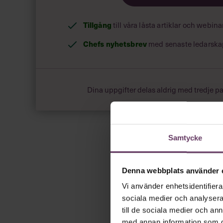
Tillgång
till våra låsta artiklar och webin
Chefs nyhetsbrev
med senaste ledarska
Dina uppgifter delas aldrig med tredje pa
Samtycke
Denna webbplats använder 
Vi använder enhetsidentifierar
sociala medier och analysera 
till de sociala medier och a
med annan information som du 