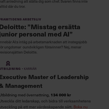
haft anledning att ställa dig som chef. Svaren finns inte
alltid där du tror.
Framtidens arbetsliv
Deloitte: ”Misstag ersätta
junior personal med AI”
Innebär AI:s intåg på arbetsmarknaden att instegsjobb
för ungdomar oundvikligen försvinner? Nej, menar
revisionsjätten Deloitte.
·
Utbildning
Karriär
Executive Master of Leadership
& Management
Utbildning med övernattning,
134 000 kr
Utveckla ditt ledarskap, och bidra till verksamhetens
utveckling på ett mer värdeskapande sätt.
Boka nu