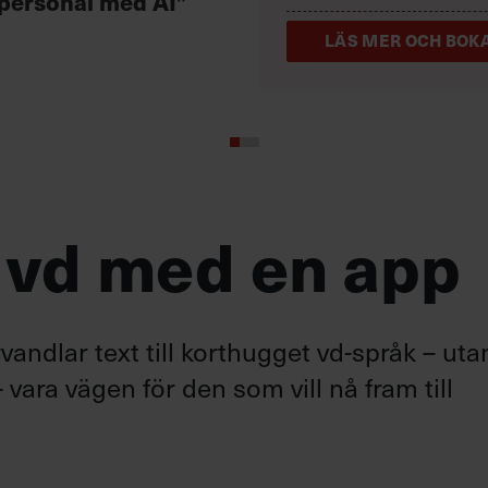
 personal med AI”
LÄS MER OCH BOKA
 vd med en app
andlar text till korthugget vd-språk – uta
 vara vägen för den som vill nå fram till