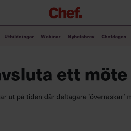
Chefakademin+
Utbildningar
Webinar
Nyhetsbrev
Chefdagen
Lyft ditt ledarskap med C+
Masterclass
Verktyg i vardagen
Ledarskapsbiblioteket
 avsluta ett möte
Ledarskapstest
Chef GPT – din chefsassistent i
fickan
rar ut på tiden där deltagare ’överraskar’