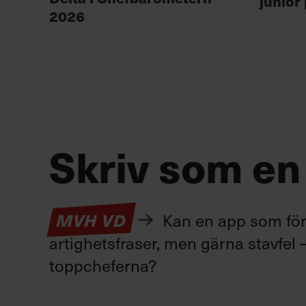
junior
2026
Skriv som en
Kan en app som förv
MVH VD
artighetsfraser, men gärna stavfel –
toppcheferna?