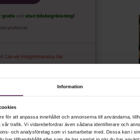
ar
gratis
och
utan tidsbegränsning!
psnyheterna!
rt.
Läs vår integritetspolicy här
.
Information
cookies
e för att anpassa innehållet och annonserna till användarna, tillh
vår trafik. Vi vidarebefordrar även sådana identifierare och anna
nnons- och analysföretag som vi samarbetar med. Dessa kan i sin
har tillhandahållit eller som de har samlat in när du har använt 