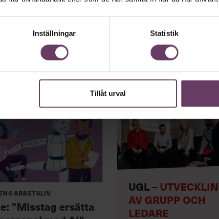
Inställningar
Statistik
Tillåt urval
UGL –
UTVECKLI
ens arbetsliv
AV GRUPP OCH
te: ”Misstag ersätta
LEDARE