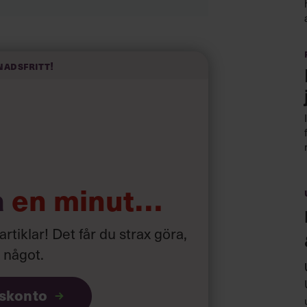
tappar intresset är du nog inte ensam.
nadsfritt!
vara den som sammanfattar
t.
a
en minut…
 artiklar! Det får du strax göra,
a något
.
iskonto