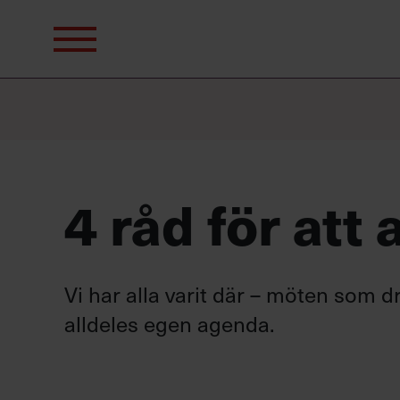
Sök
efter:
4 råd för att
Vi har alla varit där – möten som d
alldeles egen agenda.