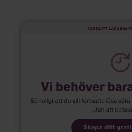
Känner du att du 
2 Lyssna på din magkänsla.
Gå vidare till nästa punkt.
Fortsätt läsa kost
Ibland kan det vara bra att 
3 Sammanfatta.
diskussionen, för att driva processen mot beslu
Vi behöver bar
Så roligt att du vill fortsätta läsa våra
utan att betal
Skapa ditt grat