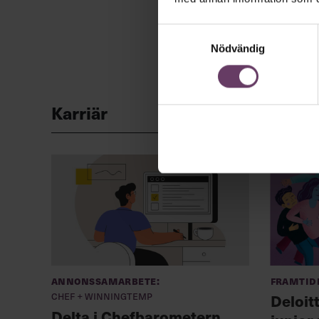
Samtyckesval
Nödvändig
Karriär
Annonssamarbete:
Framtid
Chef + Winningtemp
Deloit
Delta i Chefbarometern