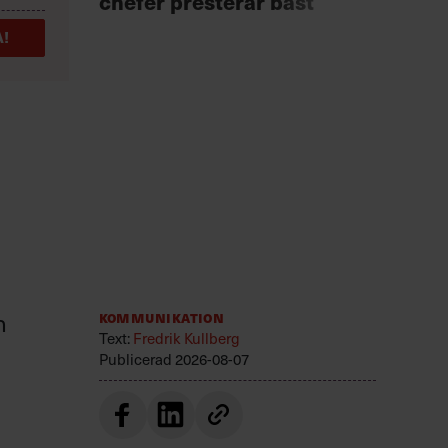
chefer presterar bäst
för 
!
n
Kommunikation
Text:
Fredrik Kullberg
Publicerad
2026-08-07