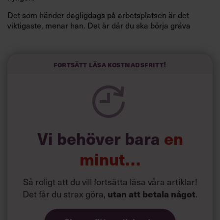
Det som händer dagligdags på arbetsplatsen är det
viktigaste, menar han. Det är där du ska börja gräva
redan i dag.
Här är Björn Lundins tre enkla åtgärder som tagit skruv
och höjt arbetsglädjen på Google:
Fortsätt läsa kostnadsfritt!
Vi behöver bara
en
minut…
Så roligt att du vill fortsätta läsa våra artiklar!
Det får du strax göra,
.
utan att betala något