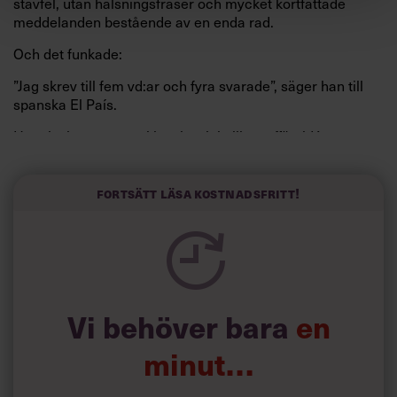
stavfel, utan hälsningsfraser och mycket kortfattade
meddelanden bestående av en enda rad.
Och det funkade:
”Jag skrev till fem vd:ar och fyra svarade”, säger han till
spanska El País.
Horwitz har nu utvecklat sitt trick till en affärsidé: appen
Sinceerly som konverterar formellt och minutiöst
välskrivna texter – likt de som skapas av AI – till den
kortfattat slarviga vd-stilen.
Fortsätt läsa kostnadsfritt!
Vi behöver bara
en
minut…