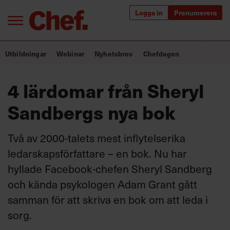
Logga in
Prenumerera
Bra ledare förändrar världen
Utbildningar
Webinar
Nyhetsbrev
Chefdagen
Innehåll från Chef
4 lärdomar från Sheryl
Utbildning för ledare
Sandbergs nya bok
Chefakademin+
Två av 2000-talets mest inflytelserika
Populära utbildningar
ledarskapsförfattare – en bok. Nu har
hyllade Facebook-chefen Sheryl Sandberg
och kända psykologen Adam Grant gått
Annonsera
samman för att skriva en bok om att leda i
Om oss
sorg.
Kontakta oss
Kundservice