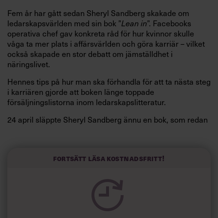
Fem år har gått sedan Sheryl Sandberg skakade om
ledarskapsvärlden med sin bok ”
”. Facebooks
Lean in
operativa chef gav konkreta råd för hur kvinnor skulle
våga ta mer plats i affärsvärlden och göra karriär – vilket
också skapade en stor debatt om jämställdhet i
näringslivet.
Hennes tips på hur man ska förhandla för att ta nästa steg
i karriären gjorde att boken länge toppade
försäljningslistorna inom ledarskapslitteratur.
24 april släppte Sheryl Sandberg ännu en bok, som redan
rönt stor uppmärksamhet. Tillsammans med den
populärkulturella psykologen Adam Grant, som väckte
uppståndelse med boken ”
” (även den utgiven
Originals
Fortsätt läsa kostnadsfritt!
som Chefboken), har hon skrivit ”
Option B: Facing
”.
Adversity Bulding Resilience and Finding Joy
Bokens huvudämne är ledarskap i sorg – något som
grundar sig i att Sandberg förlorade sin make, David
Goldberg, för två år sedan. Washington Post har läst