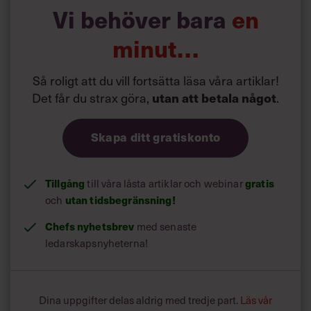
boken och listar vad du som chef kan lära av boken.
Vi behöver bara
en
minut…
Läs också:
Facebook-chefen: ”Kvinnor – ta plats”
Så roligt att du vill fortsätta läsa våra artiklar!
Det får du strax göra,
.
utan att betala något
Skapa ditt gratiskonto
Tillgång
till våra låsta artiklar och webinar
gratis
och
utan tidsbegränsning!
Chefs nyhetsbrev
med senaste
ledarskapsnyheterna!
Dina uppgifter delas aldrig med tredje part.
Läs vår