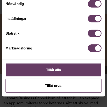
Nödvändig
Inställningar
Statistik
Marknadsföring
Appen Sinceerly imiterar vd:ars kortfattade språk.
Tillåt alla
Tillåt urval
att nå och besvarar inte alltid
VD:AR KAN VARA SVÅRA
mejl från främlingar. Men studenten
på
Ben Horwitz
Harvard Business School kom på ett trick: Han skapade
en app som imiterar toppchefernas sätt att skriva, med