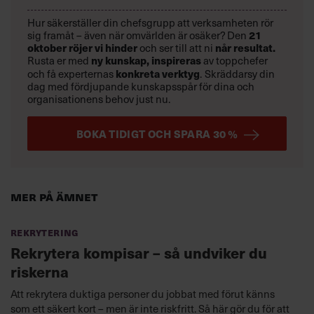
Hur säkerställer din chefsgrupp att verksamheten rör
sig framåt – även när omvärlden är osäker? Den
21
oktober
röjer vi hinder
och ser till att ni
når resultat.
Rusta er med
ny kunskap,
inspireras
av toppchefer
och få experternas
konkreta verktyg
.
Skräddarsy din
dag med fördjupande kunskapsspår för dina och
organisationens behov just nu.
BOKA TIDIGT OCH SPARA 30 %
Mer på ämnet
Rekrytering
Rekrytera kompisar – så undviker du
riskerna
Att rekrytera duktiga personer du jobbat med förut känns
som ett säkert kort – men är inte riskfritt. Så här gör du för att