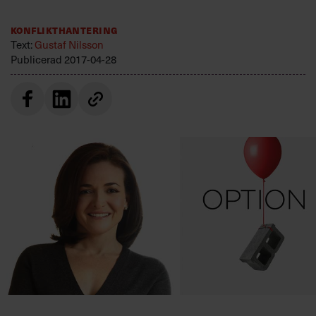
Villkor och policy för
personuppgiftsbehandling
Konflikthantering
Text:
Gustaf Nilsson
Publicerad
2017-04-28
Sök
efter:
Logga in
Prenumerera