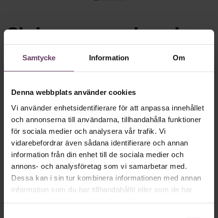
Skriv som en vd med en
app
Samtycke
Information
Om
MVH VD
Kan en app som förvandlar
text till korthugget vd-språk – utan
Denna webbplats använder cookies
artighetsfraser, men gärna stavfel – vara
Vi använder enhetsidentifierare för att anpassa innehållet
och annonserna till användarna, tillhandahålla funktioner
vägen för den som vill nå fram till
för sociala medier och analysera vår trafik. Vi
toppcheferna?
vidarebefordrar även sådana identifierare och annan
information från din enhet till de sociala medier och
annons- och analysföretag som vi samarbetar med.
Kommunikation
Dessa kan i sin tur kombinera informationen med annan
Text:
Fredrik Kullberg
information som du har tillhandahållit eller som de har
Publicerad
2026-08-07
samlat in när du har använt deras tjänster.
Samtyckesval