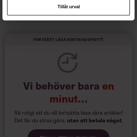
”Jag skrev till fem vd:ar och fyra svarade”, säger han till
Tillåt urval
spanska El País.
Horwitz har nu utvecklat sitt trick till en affärsidé: appen
Sinceerly som konverterar formellt och minutiöst
välskrivna texter – likt de som skapas av AI – till den
kortfattat slarviga vd-stilen.
Fortsätt läsa kostnadsfritt!
Vi behöver bara
en
minut…
Så roligt att du vill fortsätta läsa våra artiklar!
Det får du strax göra,
utan att betala något
.