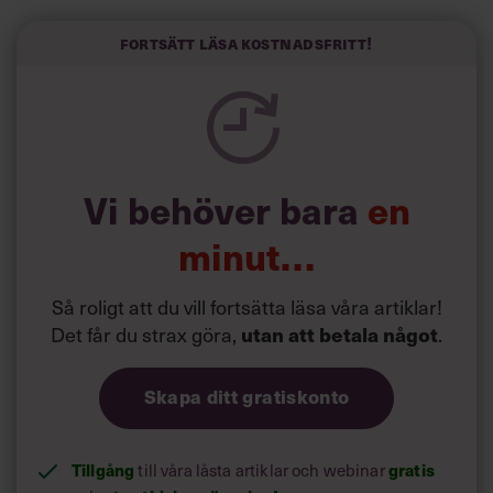
Här är Björn Lundins tre enkla åtgärder som tagit skruv
och höjt arbetsglädjen på Google:
Fortsätt läsa kostnadsfritt!
Vi behöver bara
en
minut…
Så roligt att du vill fortsätta läsa våra artiklar!
Det får du strax göra,
utan att betala något
.
Skapa ditt gratiskonto
Tillgång
till våra låsta artiklar och webinar
gratis