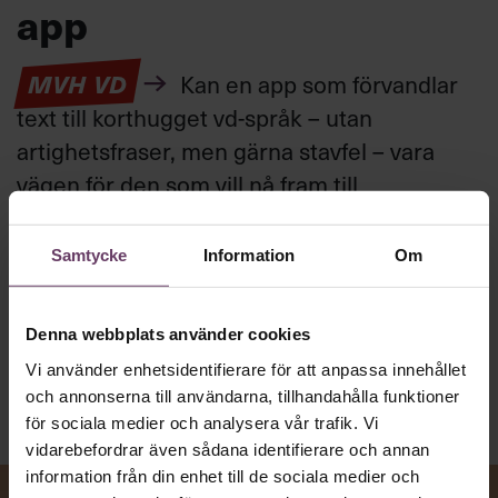
app
MVH VD
Kan en app som förvandlar
text till korthugget vd-språk – utan
artighetsfraser, men gärna stavfel – vara
vägen för den som vill nå fram till
toppcheferna?
Samtycke
Information
Om
Kommunikation
Text:
Fredrik Kullberg
Denna webbplats använder cookies
Publicerad
2026-08-07
Vi använder enhetsidentifierare för att anpassa innehållet
och annonserna till användarna, tillhandahålla funktioner
för sociala medier och analysera vår trafik. Vi
vidarebefordrar även sådana identifierare och annan
information från din enhet till de sociala medier och