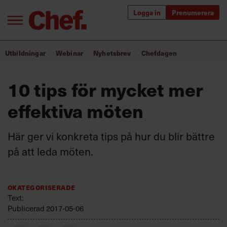
Logga in
Prenumerera
Bra ledare förändrar världen
Utbildningar
Webinar
Nyhetsbrev
Chefdagen
Innehåll från Chef
10 tips för mycket mer
Utbildning för ledare
effektiva möten
Chefakademin+
Här ger vi konkreta tips på hur du blir bättre
Populära utbildningar
på att leda möten.
Okategoriserade
Annonsera
Text:
Om oss
Publicerad
2017-05-06
Kontakta oss
Kundservice