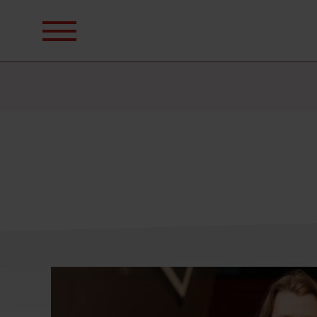
Sök
efter: