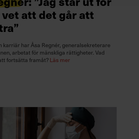
gnér: ”Jag står ut för
 vet att det går att
tra”
n karriär har Åsa Regnér, generalsekreterare
nen, arbetat för mänskliga rättigheter. Vad
att fortsätta framåt?
Läs mer