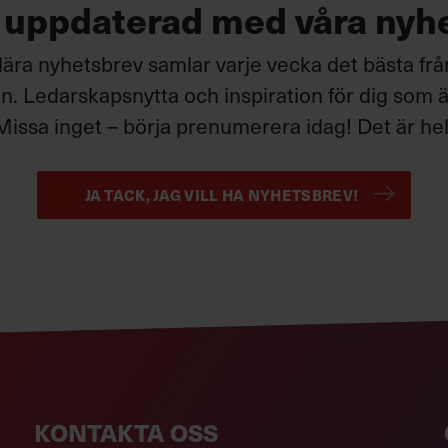
g uppdaterad med våra nyh
ära nyhetsbrev samlar varje vecka det bästa fr
. Ledarskapsnytta och inspiration för dig som är
Missa inget – börja prenumerera idag! Det är helt
JA TACK, JAG VILL HA NYHETSBREV!
KONTAKTA OSS