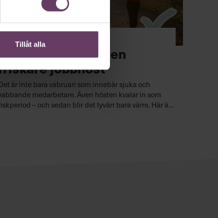
Hälsa
Tillåt alla
11 tips – så får du en
friskare jobbhöst
Det är inte bara vabruari som innebär sjuka och
vabbande medarbetare. Även hösten kvalar in som
riskperiod – och sedan blir det tyvärr bara värre. Här är
Chefs allra bästa tips för att du och dina medarbetare
ska få en friskare jobbhöst.