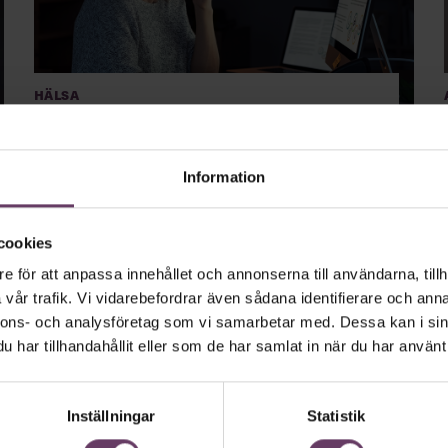
Hälsa
Rapport från TCO:
Framförallt arbetsmiljön
som gör människor sjuka
Information
Det är arbetsmiljön som framför allt orsakar att
människor blir långtidssjukskrivna. Det visar en
cookies
rapport från TCO.
e för att anpassa innehållet och annonserna till användarna, tillh
vår trafik. Vi vidarebefordrar även sådana identifierare och anna
nnons- och analysföretag som vi samarbetar med. Dessa kan i sin
har tillhandahållit eller som de har samlat in när du har använt 
Inställningar
Statistik