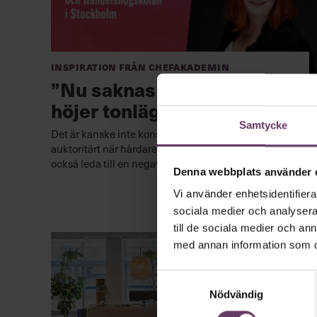
Inspiration från Chefakademin
”Nu saknas ledare som inte
höjer tonläget”
Samtycke
Det är kanske inte konstigt att ledarskapet blir mer
auktoritärt när hårdare vindar blåser. Men det kan
också leda till en negativ spiral.
Denna webbplats använder 
Vi använder enhetsidentifierar
sociala medier och analysera 
till de sociala medier och a
med annan information som du 
Samtyckesval
Nödvändig