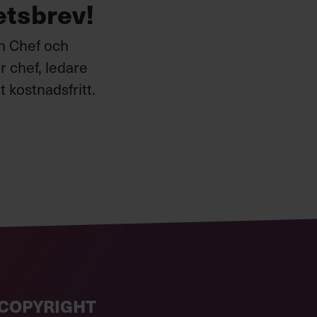
etsbrev!
ån Chef och
 chef, ledare
 kostnadsfritt.
COPYRIGHT