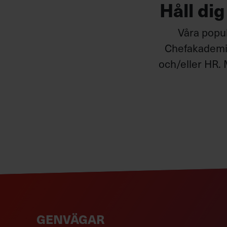
Håll di
Våra popul
Chefakademin
och/eller HR. 
GENVÄGAR