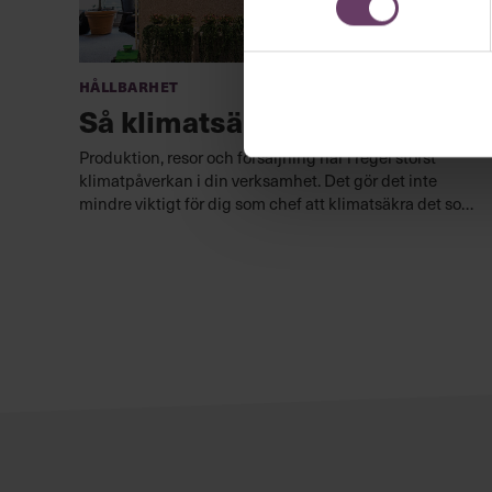
Hållbarhet
Så klimatsäkrar du kontoret
Produktion, resor och försäljning har i regel störst
klimatpåverkan i din verksamhet. Det gör det inte
mindre viktigt för dig som chef att klimatsäkra det som
sannolikt är enklast att påverka: kontoret.