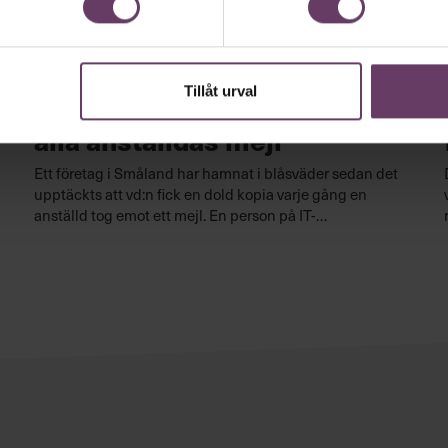
Arbetsmiljö
Tillåt urval
Chefen fick dold kopia – på
alla anställdas mejl
Ett företag i Småland har hamnat i blåsväder sedan det
upptäckts att vd:n fick en dold kopia varje gång en
anställd tog emot ett mejl. En person på IT-
avdelningen satte stopp för förfarandet.