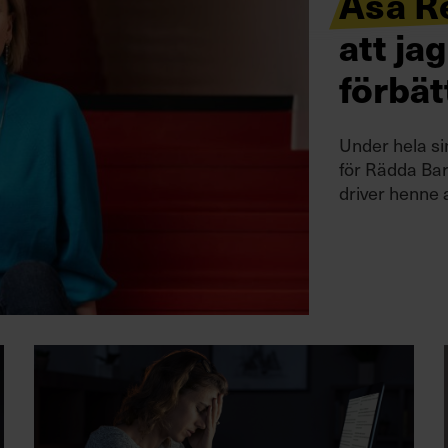
Åsa Re
att jag
förbät
Under hela si
för Rädda Bar
driver henne 