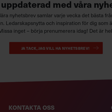
g uppdaterad med våra nyh
ära nyhetsbrev samlar varje vecka det bästa fr
. Ledarskapsnytta och inspiration för dig som är
Missa inget – börja prenumerera idag! Det är helt
JA TACK, JAG VILL HA NYHETSBREV!
KONTAKTA OSS