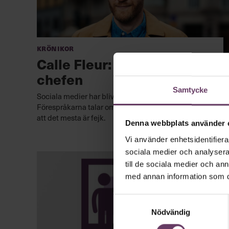
Krönikor
Calle Fleur: Sluta ducka,
chefen
Samtycke
Sociala medier har blivit en vattendelare.
Förespråkarna talar om överlevnad. Belackarna menar
att det mesta är fejk.
Denna webbplats använder 
Vi använder enhetsidentifierar
sociala medier och analysera 
till de sociala medier och a
med annan information som du 
Samtyckesval
Nödvändig