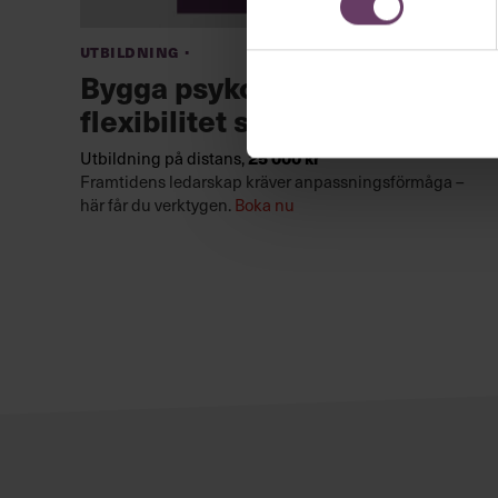
·
Utbildning
Bygga psykologisk
flexibilitet som ledare
25 000 kr
Utbildning på distans,
Framtidens ledarskap kräver anpassningsförmåga –
här får du verktygen.
Boka nu