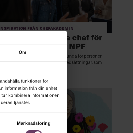
Inspiration från Chefakademin
Så blir du en bättre chef för
medarbetare med NPF
Om
Fyra områden fungerar ofta annorlunda för personer
med neuropsykiatriska funktionsnedsättningar, som
adhd och autism.
andahålla funktioner för
n information från din enhet
 tur kombinera informationen
deras tjänster.
Marknadsföring