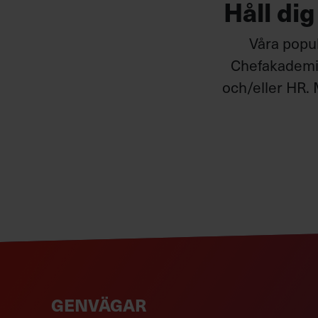
Håll di
Våra popul
Chefakademin
och/eller HR. 
GENVÄGAR