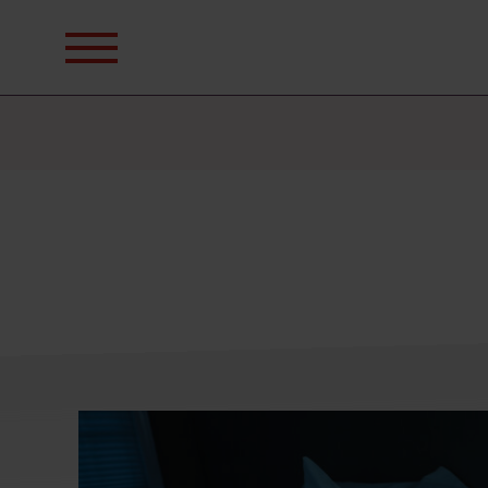
Sök
efter: