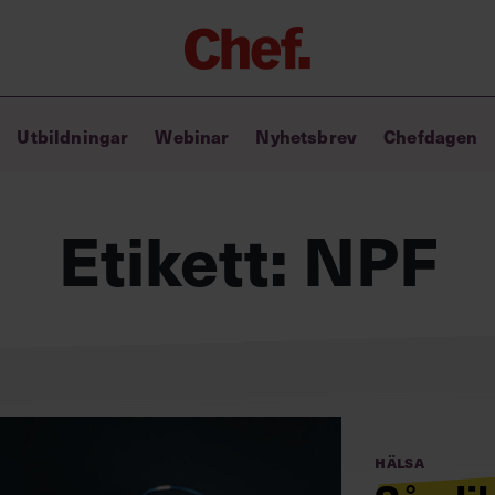
Chefakademin+
Utbildningar
Webinar
Nyhetsbrev
Chefdagen
Lyft ditt ledarskap med C+
Masterclass
Verktyg i vardagen
Etikett:
NPF
Ledarskapsbiblioteket
Ledarskapstest
Chef GPT – din chefsassistent i
fickan
Hälsa