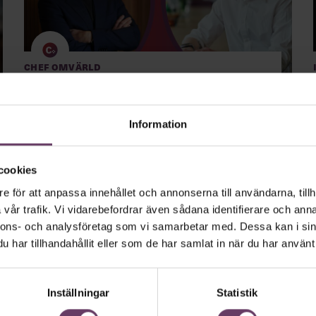
Chef Omvärld
”Ta-da, en svensk
ledarskapskanon”
Information
Välkommen till Chef Omvärld, en exklusiv månatliga
omvärldsspaning – endast tillgänglig för dig som har
cookies
Chefakademin+.
e för att anpassa innehållet och annonserna till användarna, tillh
vår trafik. Vi vidarebefordrar även sådana identifierare och anna
nnons- och analysföretag som vi samarbetar med. Dessa kan i sin
har tillhandahållit eller som de har samlat in när du har använt 
Inställningar
Statistik