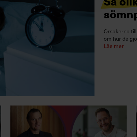
Så oli
sömn
Orsakerna til
om hur de gjo
Läs mer