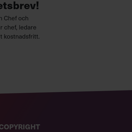
etsbrev!
ån Chef och
 chef, ledare
 kostnadsfritt.
COPYRIGHT