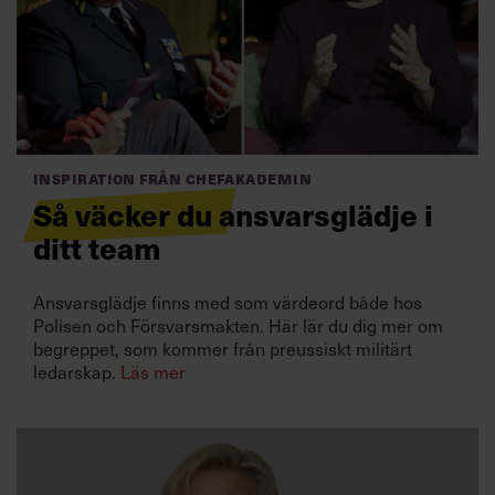
Villkor och policy för
personuppgiftsbehandling
Sök
efter:
Inspiration från Chefakademin
Så väcker du ansvarsglädje i
ditt team
Ansvarsglädje finns med som värdeord både hos
Polisen och Försvarsmakten. Här lär du dig mer om
Logga in
begreppet, som kommer från preussiskt militärt
ledarskap.
Läs mer
Prenumerera