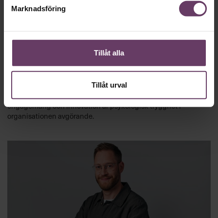
Marknadsföring
Ledarskap
Tillåt alla
”Vi måste prata om misstag utan att
leta syndabockar”
Tillåt urval
Louise Bringselius: För att främja lärande, samarbete,
engagemang och innovation är psykologisk trygghet i
organisationen avgörande.