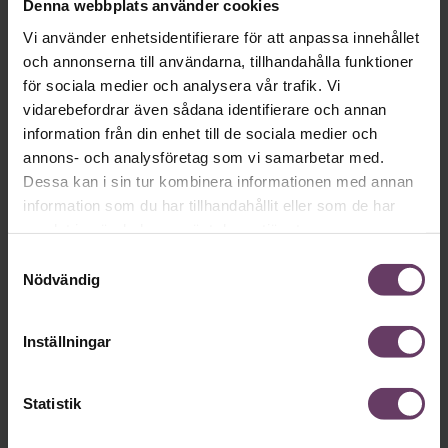
Denna webbplats använder cookies
Vi använder enhetsidentifierare för att anpassa innehållet
och annonserna till användarna, tillhandahålla funktioner
för sociala medier och analysera vår trafik. Vi
vidarebefordrar även sådana identifierare och annan
information från din enhet till de sociala medier och
Leda verksamhet
annons- och analysföretag som vi samarbetar med.
Psykologisk trygghet på allas läppar:
Dessa kan i sin tur kombinera informationen med annan
information som du har tillhandahållit eller som de har
”Börja med grundrädslan”
samlat in när du har använt deras tjänster.
Varje ny grupp är per definition en otrygg grupp. Därför
Samtyckesval
behöver chefer lära sig mer om gruppsykologi, menar
Nödvändig
experterna.
Inställningar
Statistik