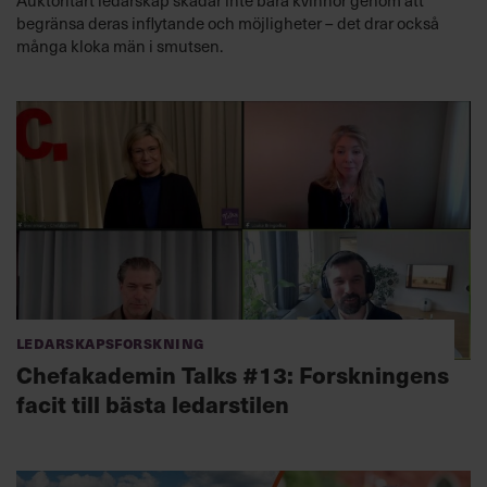
Auktoritärt ledarskap skadar inte bara kvinnor genom att
begränsa deras inflytande och möjligheter – det drar också
många kloka män i smutsen.
Ledarskapsforskning
Chefakademin Talks #13: Forskningens
facit till bästa ledarstilen