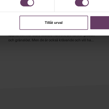
·
Chefboken
Rekrytering och karriär
Anders Parment:
Generation Y
Tillåt urval
De är driftiga och vana att välja och ta ansvar. De är
öppna och har stora sociala nätverk. De tänker globalt
och gränslöst. Men de är också krävande och vill ha
jobb som ger mening. Och de vill inte kalla sig
medarbetare. Nu är de här, generation Y.
Lyssna nu