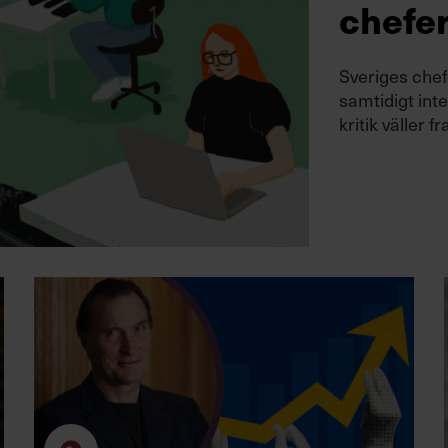
chefe
Sveriges chefe
samtidigt int
kritik väller 