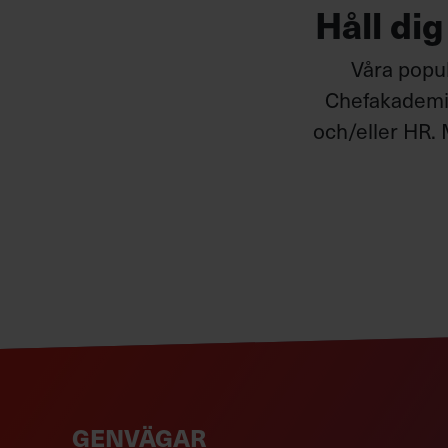
Håll di
Våra popul
Chefakademin
och/eller HR. 
GENVÄGAR