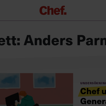
Chefakademin+
Lyft ditt ledarskap med C+
ett:
Anders Par
Masterclass
Verktyg i vardagen
Ledarskapsbiblioteket
Ledarskapstest
Chef GPT – din chefsassistent i
fickan
Undersöknin
Chef 
Gener