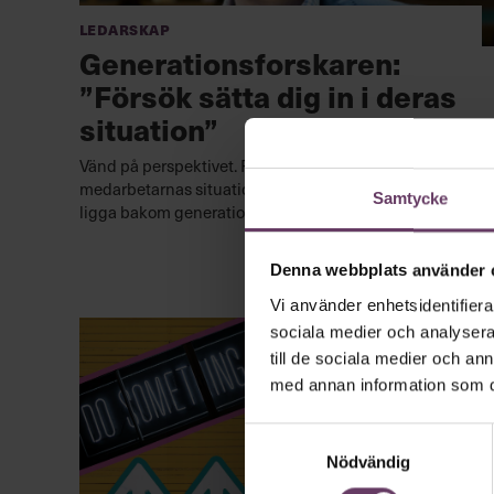
Ledarskap
Generationsforskaren:
”Försök sätta dig in i deras
situation”
Vänd på perspektivet. Försök att sätta dig in i de unga
medarbetarnas situation. Stress och höga krav kan
Samtycke
ligga bakom generationsklyftan.
Denna webbplats använder 
Vi använder enhetsidentifierar
sociala medier och analysera 
till de sociala medier och a
med annan information som du 
Samtyckesval
Nödvändig