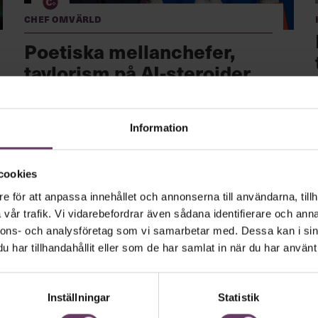
Chef Omvärld
Poetiska mellanchefer,
taylorism på AI-steroider
och klumpig ”storytelling”
på Linkedin
Information
Välkommen till Chef Omvärld, en exklusiv månatlig
omvärldsspaning – endast tillgänglig för dig som har
Chefakademin+.
cookies
e för att anpassa innehållet och annonserna till användarna, tillh
vår trafik. Vi vidarebefordrar även sådana identifierare och anna
nnons- och analysföretag som vi samarbetar med. Dessa kan i sin
har tillhandahållit eller som de har samlat in när du har använt 
Inställningar
Statistik