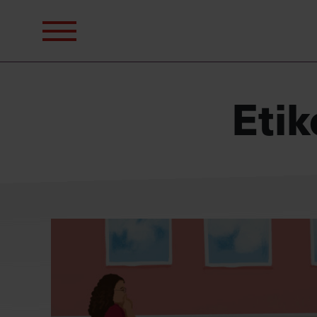
Sök
efter:
Etik