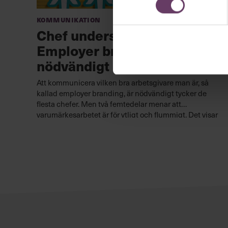
Kommunikation
Chef undersökning:
Employer branding –
nödvändigt men svårt
Att kommunicera vilken bra arbetsgivare man är, så
kallad employer branding, är nödvändigt tycker de
flesta chefer. Men två femtedelar menar att
varumärkesarbetet är för ytligt och flummigt. Det visar
Chefs undersökning. Det är hög tid att hitta smartare
arbetssätt, menar experter.