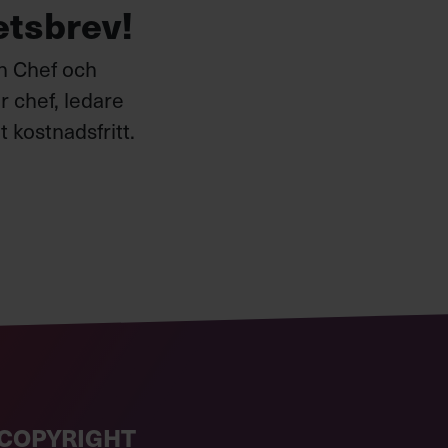
etsbrev!
ån Chef och
 chef, ledare
 kostnadsfritt.
COPYRIGHT