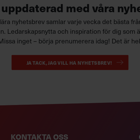
g uppdaterad med våra nyh
ära nyhetsbrev samlar varje vecka det bästa fr
. Ledarskapsnytta och inspiration för dig som är
Missa inget – börja prenumerera idag! Det är helt
JA TACK, JAG VILL HA NYHETSBREV!
KONTAKTA OSS