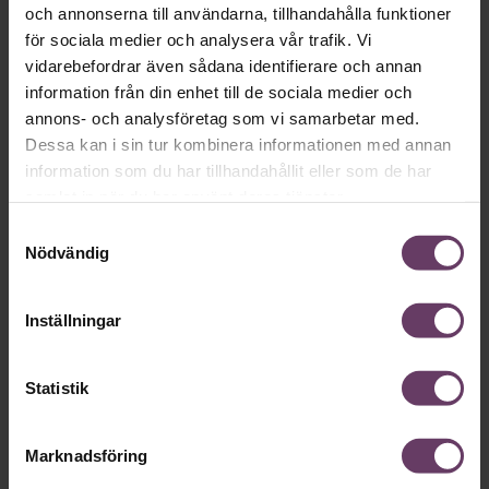
och annonserna till användarna, tillhandahålla funktioner
för sociala medier och analysera vår trafik. Vi
vidarebefordrar även sådana identifierare och annan
information från din enhet till de sociala medier och
Mer på ämnet
annons- och analysföretag som vi samarbetar med.
Dessa kan i sin tur kombinera informationen med annan
Inspiration från Chefakademin
information som du har tillhandahållit eller som de har
Det här är svenska ledningsgruppers
samlat in när du har använt deras tjänster.
vanligaste misstag
Samtyckesval
Svenska ledningsgrupper lägger mycket tid på att se i
Nödvändig
backspegeln. Fredrik Mannheimers råd är att flytta fokus
framåt – och inte krångla till det.
Inställningar
Inspiration från Chefakademin
Så växer Inission globalt – med
Statistik
ledarskap och värderingar i behåll
Hur gör man ett ledarskapsprogram som fungerar lika bra i
Marknadsföring
Tunis som i Munkfors? Receptet när Inission växer till nya