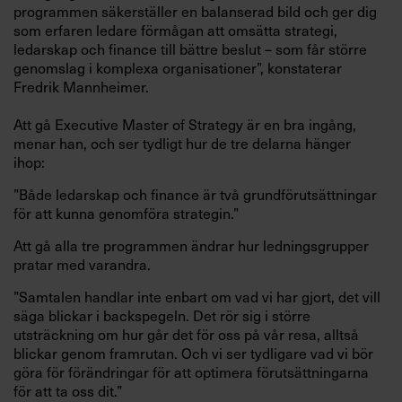
programmen säkerställer en balanserad bild och ger dig
som erfaren ledare förmågan att omsätta strategi,
ledarskap och finance till bättre beslut – som får större
genomslag i komplexa organisationer”, konstaterar
Fredrik Mannheimer.
Att gå Executive Master of Strategy är en bra ingång,
menar han, och ser tydligt hur de tre delarna hänger
ihop:
”Både ledarskap och finance är två grundförutsättningar
för att kunna genomföra strategin.”
Att gå alla tre programmen ändrar hur ledningsgrupper
pratar med varandra.
”Samtalen handlar inte enbart om vad vi har gjort, det vill
säga blickar i backspegeln. Det rör sig i större
utsträckning om hur går det för oss på vår resa, alltså
blickar genom framrutan. Och vi ser tydligare vad vi bör
göra för förändringar för att optimera förutsättningarna
för att ta oss dit.”