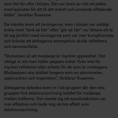
som lite för ofta i början. Det var även av vikt att jobba
med layouten för att få det enkelt och använda tilltalande
bilder”, berättar Susanne.
De märkte även att övningarna, som i början var väldigt
enkla med ”tänk så här” eller ”gör så här” var lättare att ta
till sig jämfört med övningarna som var mer komplicerade
och krävde att deltagarna exempelvis skulle reflektera
och sammanfatta.
”Slutsatsen är att mailpepp är mycket uppskattat. Det
viktiga är att man håller peppen enkel. Kräv inte för
mycket reflektion eller arbete för de som är mottagare.
Mailpeppen ska istället fungera som en påminnelse,
uppmuntran och inspiration”, förklarar Susanne.
Deltagarna delades även in i två grupper där den ena
gruppen fick telefoncoachning istället för mailpepp
mellan träffarna. Det visade sig att epostutskicken var
mer effektiva och hade nog så bra effekt som
telefoncoachning.