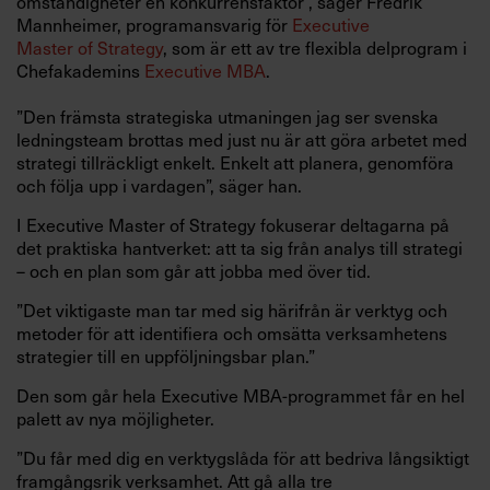
omständigheter en konkurrensfaktor”, säger Fredrik
Mannheimer, programansvarig för
Executive
Master of Strategy
, som är ett av tre flexibla delprogram i
Chefakademins
Executive MBA
.
”Den främsta strategiska utmaningen jag ser svenska
ledningsteam brottas med just nu är att göra arbetet med
strategi tillräckligt enkelt. Enkelt att planera, genomföra
och följa upp i vardagen”, säger han.
I Executive Master of Strategy fokuserar deltagarna på
det praktiska hantverket: att ta sig från analys till strategi
– och en plan som går att jobba med över tid.
”Det viktigaste man tar med sig härifrån är verktyg och
metoder för att identifiera och omsätta verksamhetens
strategier till en uppföljningsbar plan.”
Den som går hela Executive MBA-programmet får en hel
palett av nya möjligheter.
”Du får med dig en verktygslåda för att bedriva långsiktigt
framgångsrik verksamhet. Att gå alla tre