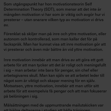
Som utgångspunkt har hon motivationsteorin Self
Determination Theory (SDT), som menar att det inte är
mängden motivation vi har som är viktig och avgör hur vi
presterar – utan snarare vilken typ av motivation vi drivs
av.
Förenklat så skiljer man på inre och yttre motivation, eller
autonom och kontrollerad, som man kallar det för på
fackspråk. Man har kunnat visa att inre motivation gör att
vi presterar och även mår bättre än vid yttre motivation.
Inre motivation innebär att man drivs av att göra ett gott
arbete för att man tycker att det är roligt och meningsfullt
i sig – man arbetar inte bara för pengar, sin chef eller
arbetsgivares skull. Man kan själv se att arbetet leder till
något som är viktigt och skapar mening för en själv.
Motsatsen, yttre motivation, innebär att man utför sitt
arbete för att exempelvis få pengar och att man fokuserar
på belöningen i sig.
Målsättningen med de uppmuntrande mailutskicken var
att hjälpa deltagarna i studien att hålla träningen