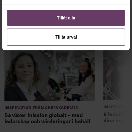
länder: anpassa lokalt, men med ett gemensamt DNA.
Tillåt alla
Inspiration från Chefakademin
Tillåt urval
Inspiration
Inspiration från Chefakademin
8 ledarbet
Så växer Inission globalt – med
dina medar
ledarskap och värderingar i behåll