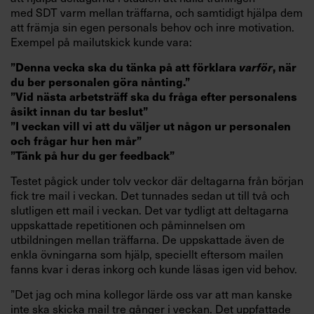
med SDT varm mellan träffarna, och samtidigt hjälpa dem
att främja sin egen personals behov och inre motivation.
Exempel på mailutskick kunde vara:
”Denna vecka ska du tänka på att förklara
varför
, när
du ber personalen göra nånting.”
”Vid nästa arbetsträff ska du fråga efter personalens
åsikt innan du tar beslut”
”I veckan vill vi att du väljer ut någon ur personalen
och frågar hur hen mår”
”Tänk på hur du ger feedback”
Testet pågick under tolv veckor där deltagarna från början
fick tre mail i veckan. Det tunnades sedan ut till två och
slutligen ett mail i veckan. Det var tydligt att deltagarna
uppskattade repetitionen och påminnelsen om
utbildningen mellan träffarna. De uppskattade även de
enkla övningarna som hjälp, speciellt eftersom mailen
fanns kvar i deras inkorg och kunde läsas igen vid behov.
”Det jag och mina kollegor lärde oss var att man kanske
inte ska skicka mail tre gånger i veckan. Det uppfattade