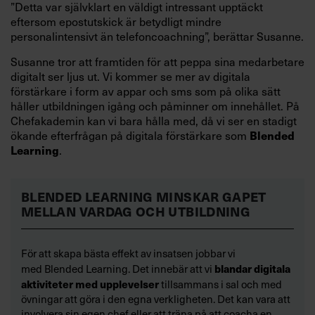
”Detta var självklart en väldigt intressant upptäckt
eftersom epostutskick är betydligt mindre
personalintensivt än telefoncoachning”, berättar Susanne.
Susanne tror att framtiden för att peppa sina medarbetare
digitalt ser ljus ut. Vi kommer se mer av digitala
förstärkare i form av appar och sms som på olika sätt
håller utbildningen igång och påminner om innehållet. På
Chefakademin kan vi bara hålla med, då vi ser en stadigt
ökande efterfrågan på digitala förstärkare som
Blended
.
Learning
BLENDED LEARNING
MINSKAR GAPET
MELLAN VARDAG OCH UTBILDNING
För att skapa bästa effekt av insatsen jobbar vi
med Blended Learning. Det innebär att vi
blandar digitala
aktiviteter med upplevelser
tillsammans i sal och med
övningar att göra i den egna verkligheten. Det kan vara att
involvera sin egen chef eller att träna på att coacha en