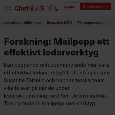
Logga in
Chefakademin+
Bra ledare förändrar världen
Ledarskapsutbildningar
Executive MBA
Företagsanpassning
Forskning: Mailpepp ett
Innehåll från Chef
effektivt ledarverktyg
Utbildning för ledare
Chefakademin+
Kan peppande och uppmuntrande mail vara
ett effektivt ledarverktyg? Det är frågan som
Populära utbildningar
Susanne Tafvelin och hennes forskarteam
ville få svar på när de under
ledarskapsträning med Self Determination
Annonsera
Om oss
Theory testade mailpepp som verktyg.
Kontakta oss
Kundservice