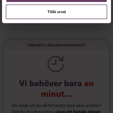
Och det funkade:
Tillåt urval
”Jag skrev till fem vd:ar och fyra svarade”, säger han till
spanska El País.
Horwitz har nu utvecklat sitt trick till en affärsidé: appen
Sinceerly som konverterar formellt och minutiöst
välskrivna texter – likt de som skapas av AI – till den
kortfattat slarviga vd-stilen.
Fortsätt läsa kostnadsfritt!
Vi behöver bara
en
minut…
Så roligt att du vill fortsätta läsa våra artiklar!
Det får du strax göra,
.
utan att betala något