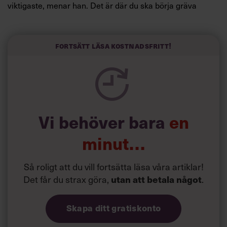
viktigaste, menar han. Det är där du ska börja gräva
redan i dag.
Här är Björn Lundins tre enkla åtgärder som tagit skruv
och höjt arbetsglädjen på Google:
Fortsätt läsa kostnadsfritt!
Vi behöver bara
en
minut…
Så roligt att du vill fortsätta läsa våra artiklar!
Det får du strax göra,
.
utan att betala något
Skapa ditt gratiskonto