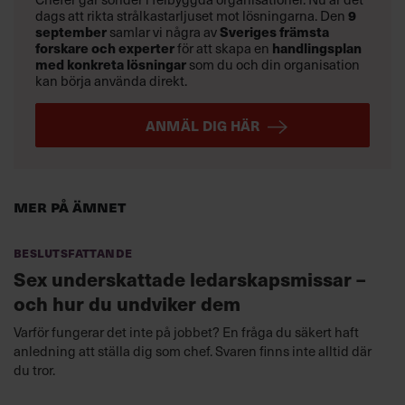
dags att rikta strålkastarljuset mot lösningarna. Den
9
september
samlar vi några av
Sveriges främsta
forskare och experter
för att skapa en
handlingsplan
med konkreta lösningar
som du och din organisation
kan börja använda direkt.
ANMÄL DIG HÄR
Mer på ämnet
Beslutsfattande
Sex underskattade ledarskapsmissar –
och hur du undviker dem
Varför fungerar det inte på jobbet? En fråga du säkert haft
anledning att ställa dig som chef. Svaren finns inte alltid där
du tror.