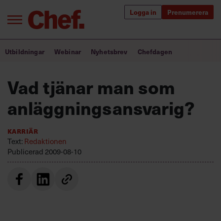
Logga in
Prenumerera
Bra ledare förändrar världen
Utbildningar
Webinar
Nyhetsbrev
Chefdagen
Innehåll från Chef
Vad tjänar man som
Utbildning för ledare
anläggningsansvarig?
Chefakademin+
Karriär
Populära utbildningar
Text:
Redaktionen
Publicerad
2009-08-10
Annonsera
Om oss
Kontakta oss
Kundservice