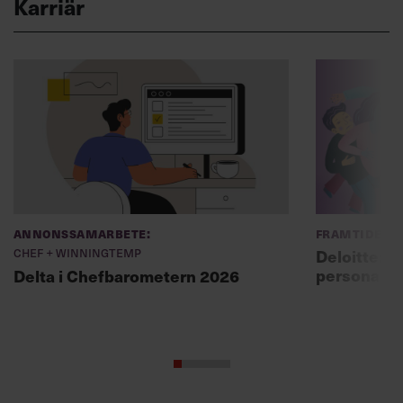
Karriär
Annonssamarbete:
Framtidens 
Chef + Winningtemp
Deloitte: ”
personal m
Delta i Chefbarometern 2026