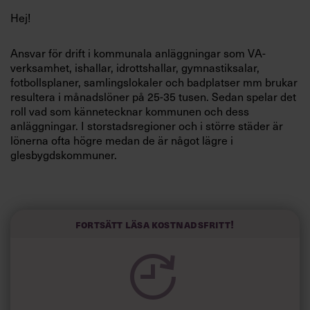
Villkor och policy för
Hej!
personuppgiftsbehandling
Ansvar för drift i kommunala anläggningar som VA-
verksamhet, ishallar, idrottshallar, gymnastiksalar,
Sök
fotbollsplaner, samlingslokaler och badplatser mm brukar
efter:
resultera i månadslöner på 25-35 tusen. Sedan spelar det
roll vad som kännetecknar kommunen och dess
anläggningar. I storstadsregioner och i större städer är
lönerna ofta högre medan de är något lägre i
glesbygdskommuner.
Med vänliga hälsningar
Krister Andersson, 2009-08-10
Logga in
Fortsätt läsa kostnadsfritt!
Prenumerera