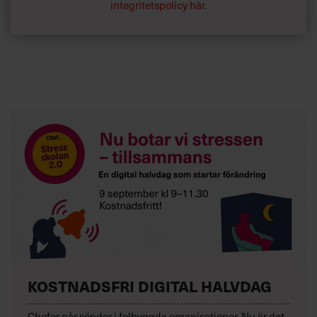
integritetspolicy här
.
KOSTNADSFRI DIGITAL HALVDAG
Chefer går sönder i felbyggda organisationer. Nu är det