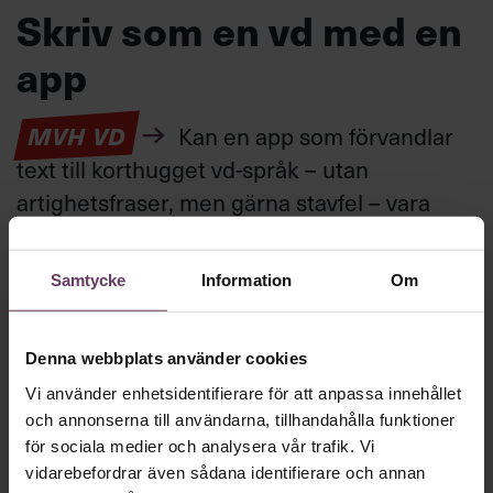
Skriv som en vd med en
app
MVH VD
Kan en app som förvandlar
text till korthugget vd-språk – utan
artighetsfraser, men gärna stavfel – vara
vägen för den som vill nå fram till
toppcheferna?
Samtycke
Information
Om
Kommunikation
Denna webbplats använder cookies
Text:
Fredrik Kullberg
Publicerad
2026-08-07
Vi använder enhetsidentifierare för att anpassa innehållet
och annonserna till användarna, tillhandahålla funktioner
för sociala medier och analysera vår trafik. Vi
vidarebefordrar även sådana identifierare och annan