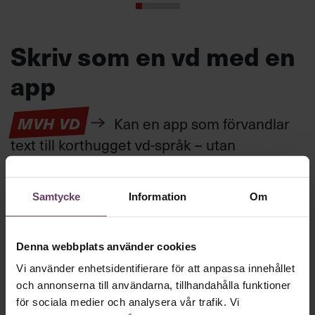
Skriv som en vd med en
app
MVH VD
Kan en app som förvandlar
text till korthugget vd-språk – utan
artighetsfraser, men gärna stavfel – vara
vägen för den som vill nå fram till
Samtycke
Information
Om
toppcheferna?
Denna webbplats använder cookies
Kommunikation
Vi använder enhetsidentifierare för att anpassa innehållet
Text:
Fredrik Kullberg
Publicerad
2026-08-07
och annonserna till användarna, tillhandahålla funktioner
för sociala medier och analysera vår trafik. Vi