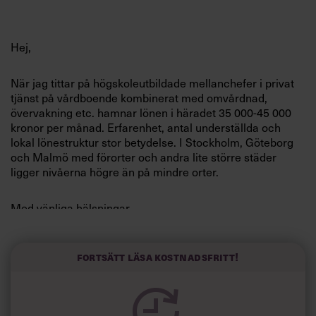
Villkor och policy för
personuppgiftsbehandling
Hej,
Sök
När jag tittar på högskoleutbildade mellanchefer i privat
efter:
tjänst på vårdboende kombinerat med omvårdnad,
övervakning etc. hamnar lönen i häradet 35 000-45 000
kronor per månad. Erfarenhet, antal underställda och
lokal lönestruktur stor betydelse. I Stockholm, Göteborg
och Malmö med förorter och andra lite större städer
ligger nivåerna högre än på mindre orter.
Med vänliga hälsningar
Logga in
Krister Andersson
Prenumerera
Fortsätt läsa kostnadsfritt!
Ställ din fråga här!