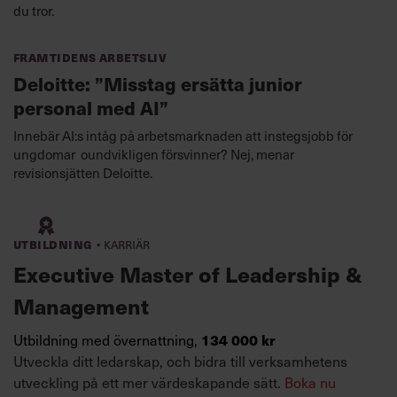
du tror.
Framtidens arbetsliv
Deloitte: ”Misstag ersätta junior
personal med AI”
Innebär AI:s intåg på arbetsmarknaden att instegsjobb för
ungdomar oundvikligen försvinner? Nej, menar
revisionsjätten Deloitte.
·
Utbildning
Karriär
Executive Master of Leadership &
Management
Utbildning med övernattning,
134 000 kr
Utveckla ditt ledarskap, och bidra till verksamhetens
utveckling på ett mer värdeskapande sätt.
Boka nu