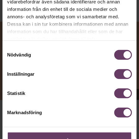
vidarebefordrar även sådana identifierare och annan
information från din enhet till de sociala medier och
annons- och analysföretag som vi samarbetar med.
Dessa kan i sin tur kombinera informationen med annan
information som du har tillhandahållit eller som de har
samlat in när du har använt deras tjänster.
Samtyckesval
Nödvändig
Inställningar
Statistik
Appen Sinceerly imiterar vd:ars kortfattade språk.
Marknadsföring
VD:AR KAN VARA SVÅRA
att nå och besvarar inte alltid
mejl från främlingar. Men studenten
Ben Horwitz
på
Harvard Business School kom på ett trick: Han skapade
en app som imiterar toppchefernas sätt att skriva, med