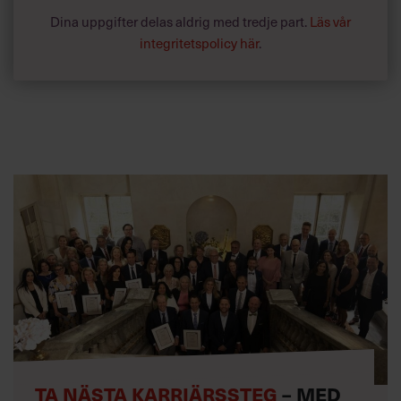
Dina uppgifter delas aldrig med tredje part.
Läs vår
integritetspolicy här
.
TA NÄSTA KARRIÄRSSTEG
– MED