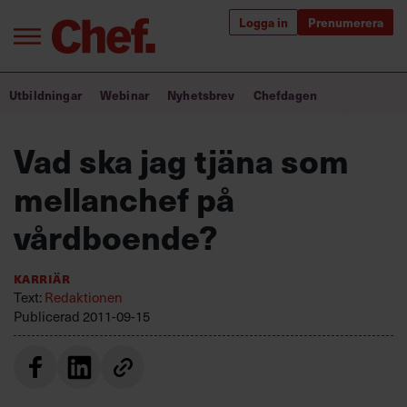
Logga in
Prenumerera
Bra ledare förändrar världen
Utbildningar
Webinar
Nyhetsbrev
Chefdagen
Innehåll från Chef
Vad ska jag tjäna som
Utbildning för ledare
mellanchef på
Chefakademin+
vårdboende?
Populära utbildningar
Karriär
Text:
Redaktionen
Publicerad
2011-09-15
Annonsera
Om oss
Kontakta oss
Kundservice