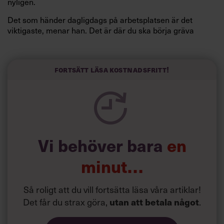
nyligen.
Det som händer dagligdags på arbetsplatsen är det
viktigaste, menar han. Det är där du ska börja gräva
redan i dag.
Här är Björn Lundins tre enkla åtgärder som tagit skruv
och höjt arbetsglädjen på Google:
Fortsätt läsa kostnadsfritt!
Vi behöver bara
en
minut…
Så roligt att du vill fortsätta läsa våra artiklar!
Det får du strax göra,
utan att betala något
.