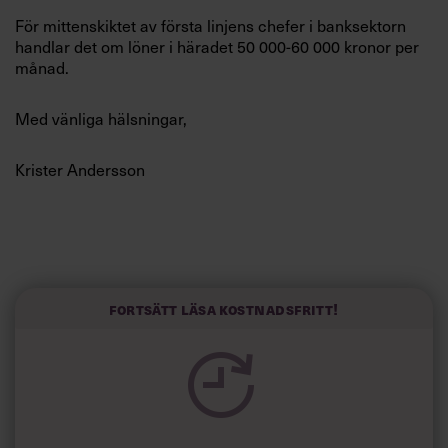
Villkor och policy för
För mittenskiktet av första linjens chefer i banksektorn
personuppgiftsbehandling
handlar det om löner i häradet 50 000-60 000 kronor per
månad.
Sök
efter:
Med vänliga hälsningar,
Krister Andersson
Logga in
Fortsätt läsa kostnadsfritt!
Prenumerera