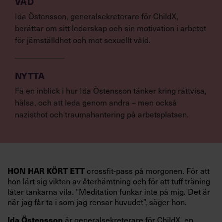
VAD
Ida Östensson, generalsekreterare för ChildX,
berättar om sitt ledarskap och sin motivation i arbetet
för jämställdhet och mot sexuellt våld.
NYTTA
Få en inblick i hur Ida Östensson tänker kring rättvisa,
hälsa, och att leda genom andra – men också
nazisthot och traumahantering på arbetsplatsen.
HON HAR KÖRT ETT
crossfit-pass på morgonen. För att
hon lärt sig vikten av återhämtning och för att tuff träning
låter tankarna vila. ”Meditation funkar inte på mig. Det är
när jag får ta i som jag rensar huvudet”, säger hon.
Ida Östensson
är generalsekreterare för ChildX, en