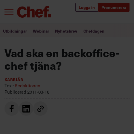
Logga in
Prenumerera
Bra ledare förändrar världen
Utbildningar
Webinar
Nyhetsbrev
Chefdagen
Innehåll från Chef
Vad ska en backoffice-
Utbildning för ledare
chef tjäna?
Chefakademin+
Karriär
Populära utbildningar
Text:
Redaktionen
Publicerad
2011-03-18
Annonsera
Om oss
Kontakta oss
Kundservice