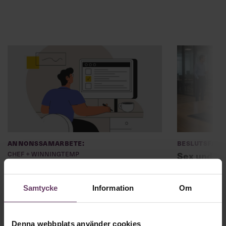
Annonssamarbete:
Beslutsfatt
Chef + Winningtemp
Sex unders
ledarskaps
Delta i Chefbarometern 2026
undviker 
Samtycke
Information
Om
Denna webbplats använder cookies