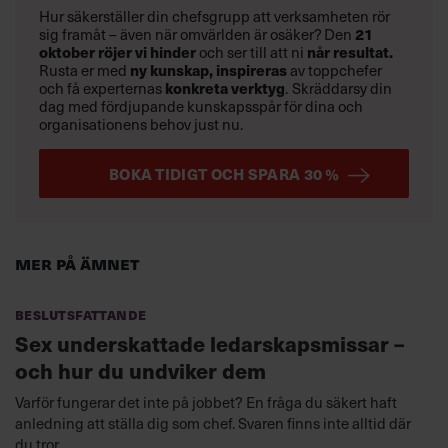
Hur säkerställer din chefsgrupp att verksamheten rör
21
sig framåt – även när omvärlden är osäker? Den
oktober
röjer vi hinder
når resultat.
och ser till att ni
ny kunskap,
inspireras
Rusta er med
av toppchefer
konkreta verktyg
och få experternas
.
Skräddarsy din
dag med fördjupande kunskapsspår för dina och
organisationens behov just nu.
BOKA TIDIGT OCH SPARA 30 %
Mer på ämnet
Beslutsfattande
Sex underskattade ledarskapsmissar –
och hur du undviker dem
Varför fungerar det inte på jobbet? En fråga du säkert haft
anledning att ställa dig som chef. Svaren finns inte alltid där
du tror.