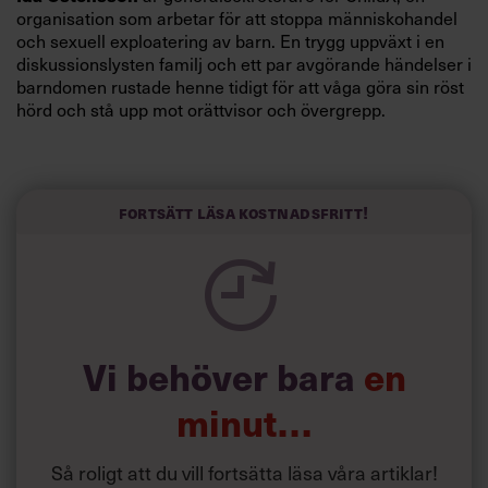
organisation som arbetar för att stoppa människohandel
och sexuell exploatering av barn. En trygg uppväxt i en
diskussionslysten familj och ett par avgörande händelser i
barndomen rustade henne tidigt för att våga göra sin röst
hörd och stå upp mot orättvisor och övergrepp.
Fokuset på lösningar och målinriktade kampanjer har
präglat hela hennes karriär.
”Jag ältar inte problem, jag löser dem”, säger hon.
Fortsätt läsa kostnadsfritt!
Vi behöver bara
en
minut…
Så roligt att du vill fortsätta läsa våra artiklar!