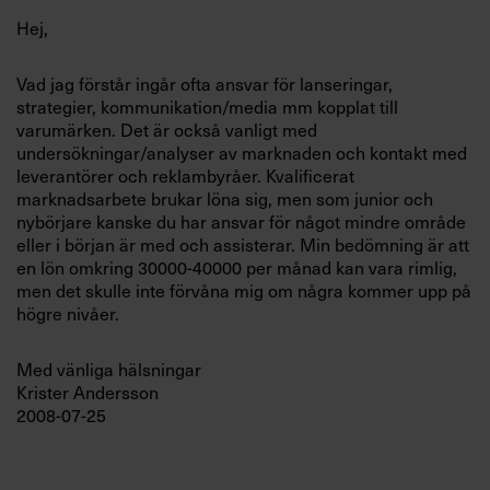
Villkor och policy för
Hej,
personuppgiftsbehandling
Vad jag förstår ingår ofta ansvar för lanseringar,
strategier, kommunikation/media mm kopplat till
Sök
varumärken. Det är också vanligt med
efter:
undersökningar/analyser av marknaden och kontakt med
leverantörer och reklambyråer. Kvalificerat
marknadsarbete brukar löna sig, men som junior och
nybörjare kanske du har ansvar för något mindre område
eller i början är med och assisterar. Min bedömning är att
en lön omkring 30000-40000 per månad kan vara rimlig,
men det skulle inte förvåna mig om några kommer upp på
högre nivåer.
Logga in
Med vänliga hälsningar
Prenumerera
Krister Andersson
2008-07-25