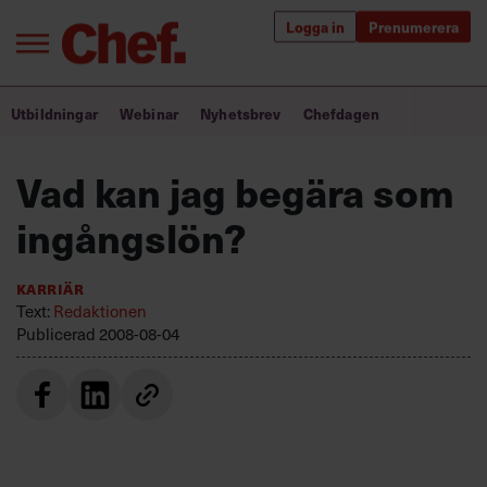
Logga in
Prenumerera
Bra ledare förändrar världen
Utbildningar
Webinar
Nyhetsbrev
Chefdagen
Innehåll från Chef
Vad kan jag begära som
Utbildning för ledare
ingångslön?
Chefakademin+
Karriär
Populära utbildningar
Text:
Redaktionen
Publicerad
2008-08-04
Annonsera
Om oss
Kontakta oss
Kundservice