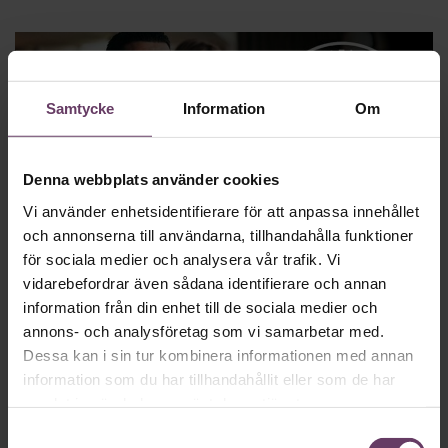
Samtycke
Information
Om
Denna webbplats använder cookies
Vi använder enhetsidentifierare för att anpassa innehållet
och annonserna till användarna, tillhandahålla funktioner
för sociala medier och analysera vår trafik. Vi
CERTIFIERAD UTBILDNING:
NY
vidarebefordrar även sådana identifierare och annan
SOM CHEF
information från din enhet till de sociala medier och
annons- och analysföretag som vi samarbetar med.
Ge dig själv eller dina nya chefer bästa möjliga start i
Dessa kan i sin tur kombinera informationen med annan
rollen – och förutsättningar att
skapa resultat.
Sveriges
information som du har tillhandahållit eller som de har
mest etablerade utbildning för dig med upp till två års
samlat in när du har använt deras tjänster.
erfarenhet av chefsyrket. Löpande starter.
Samtyckesval