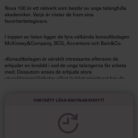
Villkor och policy för
Nova 100 är ett nätverk som består av unga talangfulla
personuppgiftsbehandling
akademiker. Varje år röstar de fram sina
favoritarbetsgivare.
Sök
I toppen av listan ligger de fyra välkända konsultbolagen
efter:
McKinsey&Company, BCG, Accenture och Bain&Co.
»Konsultbolagen är särskilt intressanta eftersom de
erbjuder en breddd i vad de unga talangerna får arbeta
med. Dessutom anses de erbjuda stora
utvecklingsmöjligheter vilket är högt prioriterat hos de
främsta talangerna«, säger Finn Wikander, vd på Nova
100.
Logga in
Fortsätt läsa kostnadsfritt!
Prenumerera
Svenska storföretag som ABB, Hennes&Mauritz och Ikea
är också populära och ligger på en 6:e, 10:e och 15:e
plats.
De företag som rasat i rankingen ligger framför allt inom