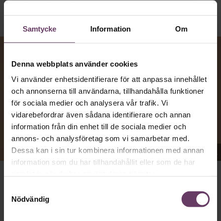
Samtycke
Information
Om
Denna webbplats använder cookies
Vi använder enhetsidentifierare för att anpassa innehållet
och annonserna till användarna, tillhandahålla funktioner
för sociala medier och analysera vår trafik. Vi
vidarebefordrar även sådana identifierare och annan
information från din enhet till de sociala medier och
annons- och analysföretag som vi samarbetar med.
Dessa kan i sin tur kombinera informationen med annan
Appen Sinceerly imiterar vd:ars kortfattade språk.
information som du har tillhandahållit eller som de har
samlat in när du har använt deras tjänster.
att nå och besvarar inte alltid
VD:AR KAN VARA SVÅRA
Samtyckesval
mejl från främlingar. Men studenten
på
Ben Horwitz
Nödvändig
Harvard Business School kom på ett trick: Han skapade
en app som imiterar toppchefernas sätt att skriva, med