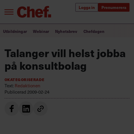
Logga in
Prenumerera
Bra ledare förändrar världen
Utbildningar
Webinar
Nyhetsbrev
Chefdagen
Innehåll från Chef
Talanger vill helst jobba
Utbildning för ledare
på konsultbolag
Chefakademin+
Okategoriserade
Populära utbildningar
Text:
Redaktionen
Publicerad
2009-02-24
Annonsera
Om oss
Kontakta oss
Kundservice