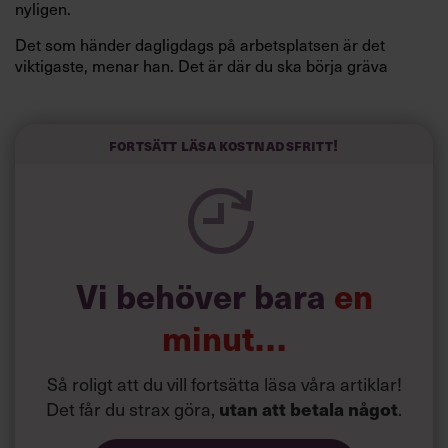
nyligen.
Det som händer dagligdags på arbetsplatsen är det
viktigaste, menar han. Det är där du ska börja gräva
redan i dag.
Här är Björn Lundins tre enkla åtgärder som tagit skruv
och höjt arbetsglädjen på Google:
Fortsätt läsa kostnadsfritt!
Vi behöver bara
en
minut…
Så roligt att du vill fortsätta läsa våra artiklar!
Det får du strax göra,
.
utan att betala något