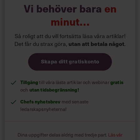
finanssektorn. Carnegie har drabbats hårdast och faller
Vi behöver bara
en
med 35 placeringar jämfört med förra året.
minut…
Så roligt att du vill fortsätta läsa våra artiklar!
Det får du strax göra,
.
utan att betala något
Skapa ditt gratiskonto
Tillgång
till våra låsta artiklar och webinar
gratis
och
utan tidsbegränsning!
Chefs nyhetsbrev
med senaste
ledarskapsnyheterna!
Dina uppgifter delas aldrig med tredje part.
Läs vår