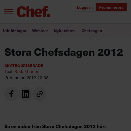
Logga in
Prenumerera
Bra ledare förändrar världen
Utbildningar
Webinar
Nyhetsbrev
Chefdagen
Innehåll från Chef
Stora Chefsdagen 2012
Utbildning för ledare
Okategoriserade
Chefakademin+
Text:
Redaktionen
Publicerad
2012-12-06
Populära utbildningar
Annonsera
Om oss
Kontakta oss
Se en video från Stora Chefsdagen 2012 här:
Kundservice