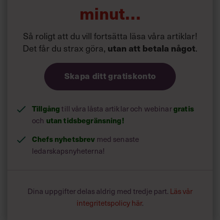
på Tumblr:
Klicka här.
Se bilder från dagen
minut…
Mejla
Frågor eller synpunkter om Stora Chefsdagen?
Så roligt att du vill fortsätta läsa våra artiklar!
linn.nystrom@chef.se
Det får du strax göra,
.
utan att betala något
Skapa ditt gratiskonto
Tillgång
till våra låsta artiklar och webinar
gratis
och
utan tidsbegränsning!
Chefs nyhetsbrev
med senaste
ledarskapsnyheterna!
Dina uppgifter delas aldrig med tredje part.
Läs vår
integritetspolicy här
.