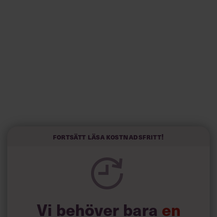
Villkor och policy för
personuppgiftsbehandling
Sök
efter:
Fortsätt läsa kostnadsfritt!
Logga in
Prenumerera
Följ direktrapporteringen på Twitter i efterhand:
Klicka här
.
Vi behöver bara
en