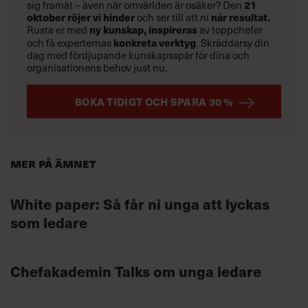
sig framåt – även när omvärlden är osäker? Den
21
oktober
röjer vi hinder
och ser till att ni
når resultat.
Rusta er med
ny kunskap,
inspireras
av toppchefer
och få experternas
konkreta verktyg
.
Skräddarsy din
dag med fördjupande kunskapsspår för dina och
organisationens behov just nu.
BOKA TIDIGT OCH SPARA 30 %
Mer på ämnet
White paper: Så får ni unga att lyckas
som ledare
Chefakademin Talks om unga ledare