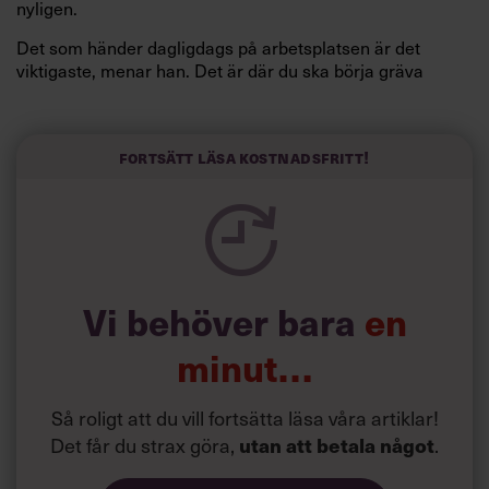
nyligen.
Det som händer dagligdags på arbetsplatsen är det
viktigaste, menar han. Det är där du ska börja gräva
redan i dag.
Här är Björn Lundins tre enkla åtgärder som tagit skruv
och höjt arbetsglädjen på Google:
Fortsätt läsa kostnadsfritt!
Vi behöver bara
en
minut…
Så roligt att du vill fortsätta läsa våra artiklar!
Det får du strax göra,
.
utan att betala något