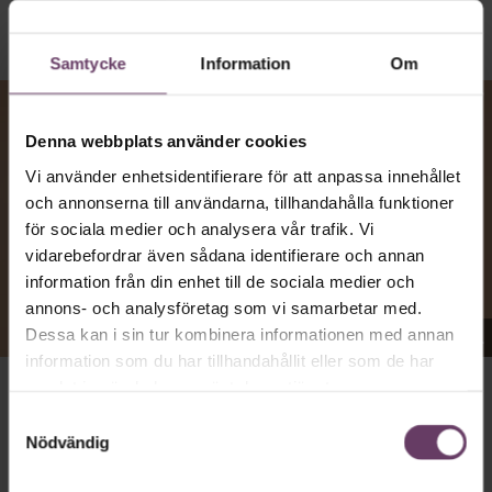
Samtycke
Information
Om
Denna webbplats använder cookies
Vi använder enhetsidentifierare för att anpassa innehållet
och annonserna till användarna, tillhandahålla funktioner
för sociala medier och analysera vår trafik. Vi
vidarebefordrar även sådana identifierare och annan
information från din enhet till de sociala medier och
annons- och analysföretag som vi samarbetar med.
Dessa kan i sin tur kombinera informationen med annan
Appen Sinceerly imiterar vd:ars kortfattade språk.
information som du har tillhandahållit eller som de har
samlat in när du har använt deras tjänster.
att nå och besvarar inte alltid
VD:AR KAN VARA SVÅRA
Samtyckesval
mejl från främlingar. Men studenten
på
Ben Horwitz
Nödvändig
Harvard Business School kom på ett trick: Han skapade
en app som imiterar toppchefernas sätt att skriva, med