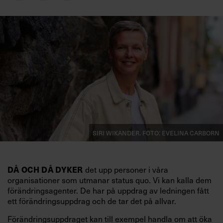
Villkor och policy för
personuppgiftsbehandling
Sök
efter:
Siri Wikander. Foto: Evelina Carborn
Logga in
DÅ OCH DÅ DYKER
det upp personer i våra
Prenumerera
organisationer som utmanar status quo. Vi kan kalla dem
förändringsagenter. De har på uppdrag av ledningen fått
ett förändringsuppdrag och de tar det på allvar.
Förändringsuppdraget kan till exempel handla om att öka