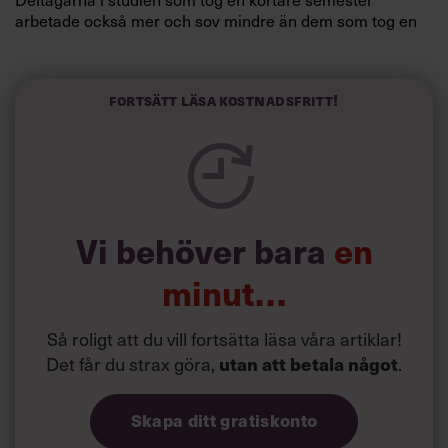
arbetade också mer och sov mindre än dem som tog en
längre semester, vilket ytterligare ökade stressen i deras
liv.
Forskarna tror sig dessutom kunna uttyda att en längre
Fortsätt läsa kostnadsfritt!
semester har större betydelse för långlevnad än andra
försök att förändra livsstilsvanor.
Vi behöver bara
en
minut…
Så roligt att du vill fortsätta läsa våra artiklar!
Det får du strax göra,
utan att betala något
.
Skapa ditt gratiskonto