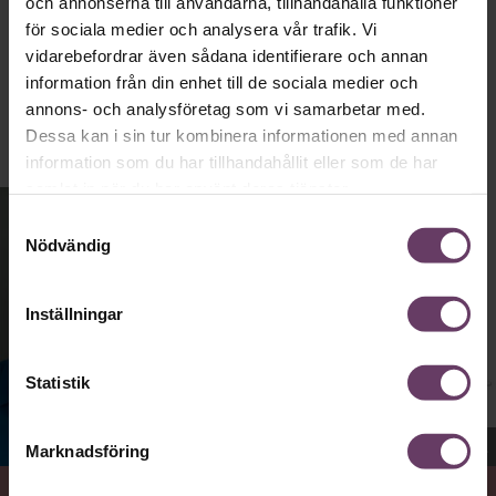
och annonserna till användarna, tillhandahålla funktioner
Ledarskap
för sociala medier och analysera vår trafik. Vi
Text:
Fredrik Kullberg
vidarebefordrar även sådana identifierare och annan
Publicerad
2026-08-03
information från din enhet till de sociala medier och
annons- och analysföretag som vi samarbetar med.
Dessa kan i sin tur kombinera informationen med annan
information som du har tillhandahållit eller som de har
samlat in när du har använt deras tjänster.
Samtyckesval
Nödvändig
Inställningar
Statistik
Jenny Madestam, docent i statsvetenskap.
Marknadsföring