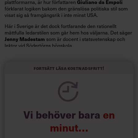
Giuliano da Empoli
plattformarna, är hur författaren
förklarat logiken bakom den gränslösa politiska stil som
visat sig så framgångsrik i inte minst USA.
Här i Sverige är det dock fortfarande den rationellt
måttfulla ledarstilen som går hem hos väljarna. Det säger
Jenny Madestam
som är docent i statsvetenskap och
lektor vid Södertörns högskola.
”Svenskarna tar politik på allvar och brukar uppskatta
politiker som har framtoningen av att vara kunniga,
Fortsätt läsa kostnadsfritt!
kompetenta och stå med båda fötterna på jorden. Hellre
en tråkig partiledare i foträta skor än en känslomässig
spelevink i högklackat, är hur jag brukar sammanfatta de
önskningar som svenskarna för fram i undersökningar.”
Läs mer:
Vi behöver bara
en
Siri Wikander: ”Led som i
början av pandemin”
minut…