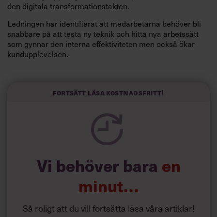
den digitala transformationstakten.
Ledningen har identifierat att medarbetarna behöver bli
snabbare på att testa ny teknik och hitta nya arbetssätt
som gynnar den interna effektiviteten men också ökar
kundupplevelsen.
Det här är en genomgripande förändring som påverkar
den enskilda medarbetarens status på arbetsplatsen men
också vem som upplevs ha den högsta statusen och den
Fortsätt läsa kostnadsfritt!
informella makten inom organisationen.
När förändringsagenten är på plats går det ofta fort. En
äntringsstyrka byggs upp. Det görs piloter. Man testar nya
arbetssätt. Lär sig ny teknik. Lanserar. Hittar nya
samarbeten internt och externt. Det blir genomslag i
Vi behöver bara
en
verksamheten. Fina resultat både på affärs- och
medarbetarsidan.
minut…
Så roligt att du vill fortsätta läsa våra artiklar!