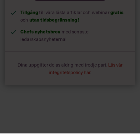
Tillgång
gratis
till våra låsta artiklar och webinar
utan tidsbegränsning!
och
Chefs nyhetsbrev
med senaste
ledarskapsnyheterna!
Dina uppgifter delas aldrig med tredje part.
Läs vår
integritetspolicy här
.