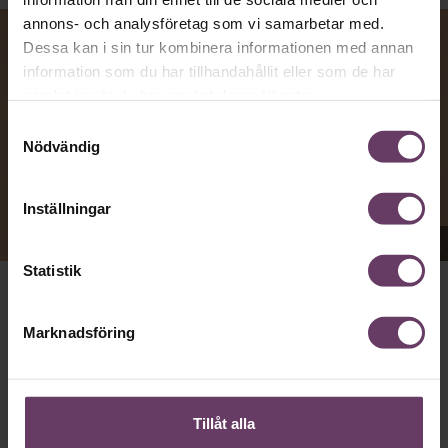
annons- och analysföretag som vi samarbetar med.
Dessa kan i sin tur kombinera informationen med annan
information som du har tillhandahållit eller som de har
samlat in när du har använt deras tjänster.
Samtyckesval
Nödvändig
Inställningar
Appen Sinceerly imiterar vd:ars kortfattade språk.
Statistik
VD:AR KAN VARA SVÅRA
att nå och besvarar inte alltid
Marknadsföring
mejl från främlingar. Men studenten
Ben Horwitz
på
Harvard Business School kom på ett trick: Han skapade
en app som imiterar toppchefernas sätt att skriva, med
stavfel, utan hälsningsfraser och mycket kortfattade
meddelanden bestående av en enda rad.
Tillåt alla