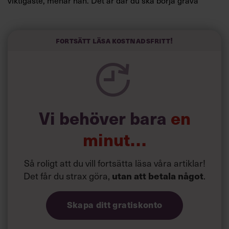
redan i dag.
Här är Björn Lundins tre enkla åtgärder som tagit skruv
och höjt arbetsglädjen på Google:
Fortsätt läsa kostnadsfritt!
Vi behöver bara
en
minut…
Så roligt att du vill fortsätta läsa våra artiklar!
Det får du strax göra,
utan att betala något
.
Skapa ditt gratiskonto