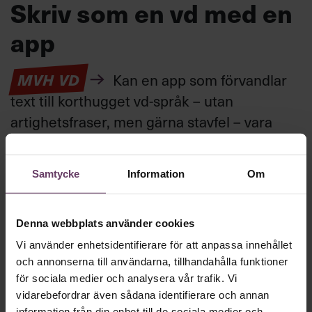
Skriv som en vd med en
app
MVH VD
Kan en app som förvandlar
text till korthugget vd-språk – utan
artighetsfraser, men gärna stavfel – vara
vägen för den som vill nå fram till
toppcheferna?
Samtycke
Information
Om
Kommunikation
Denna webbplats använder cookies
Text:
Fredrik Kullberg
Publicerad
2026-08-07
Vi använder enhetsidentifierare för att anpassa innehållet
och annonserna till användarna, tillhandahålla funktioner
för sociala medier och analysera vår trafik. Vi
vidarebefordrar även sådana identifierare och annan
information från din enhet till de sociala medier och